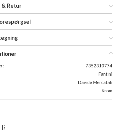
 & Retur
forespørgsel
tegning
ationer
r:
7352310774
Fantini
Davide Mercatali
Krom
ER