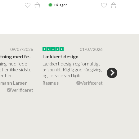
På lager
På la
09/07/2026
01/07/2026
Super forretning med fede produkter
Lækkert design
ning med fede
Lækkert design og fornuftigt
Flinke og me
t er ikke sidste
prispunkt. Rigtig god rådgiving
medarbejdere
er her.
og service ved køb.
en fin måde. F
både af vask
rmann Larsen
Rasmus
Verificeret
Ulla Konner
Verificeret