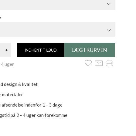
e
+
INDHENT TILBUD
 4 uger
d design & kvalitet
 materialer
i afsendelse indenfor 1 - 3 dage
gstid på 2 - 4 uger kan forekomme