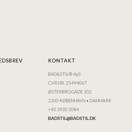
EDSBREV
KONTAKT
BAD&STIL® ApS
CVR.NR. 25494067
ØSTERBROGADE 202
2100 KØBENHAVN • DANMARK
+45 3920 5084
BADSTIL@BADSTIL.DK