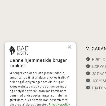
×
NYTTIGE LINKS
VI GARA
HANDELSBETINGELSER
HURTIG 
Denne hjemmeside bruger
cookies
LEVERING OG RETURET
KØB ONL
Vi bruger cookies til at tilpasse indhold,
FORTRYDELSESRET
30 DAG
annoncer og til at analysere vores trafik. Vi
KLAGER
100 % S
deler også oplysninger om din brug af
vores websted med vores annoncerings-
FRAGT
HJÆLP &
og analysepartnere, som kan kombinere
INDSTILLINGER FOR COOKIES
dem med andre oplysninger, som du har
givet dem, eller som de har indsamlet fra
din brug af deres tjenester.
Privatlivspolitik