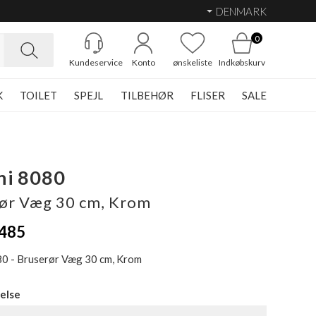
DENMARK
0
Kundeservice
Konto
ønskeliste
Indkøbskurv
K
TOILET
SPEJL
TILBEHØR
FLISER
SALE
ni 8080
ør Væg 30 cm, Krom
485
80 - Bruserør Væg 30 cm, Krom
else