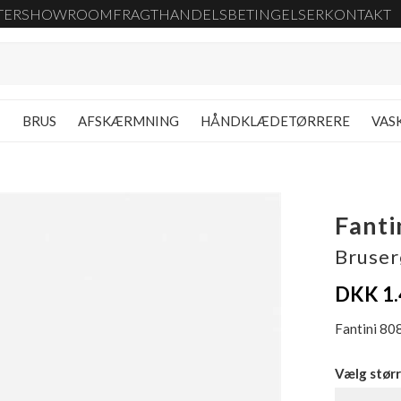
TER
SHOWROOM
FRAGT
HANDELSBETINGELSER
KONTAKT
G
BRUS
AFSKÆRMNING
HÅNDKLÆDETØRRERE
VAS
Fanti
Bruser
DKK 1.
Fantini 80
Vælg størr