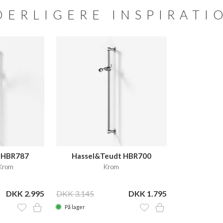
DERLIGERE INSPIRATI
 HBR787
Hassel&Teudt HBR700
Krom
Krom
DKK 2.995
DKK 3.145
DKK 1.795
På lager