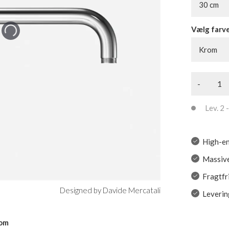
30 cm
Vælg farv
Krom
-
Lev. 2 -
High-en
Massive
Fragtfr
Designed by Davide Mercatali
Leverin
rom