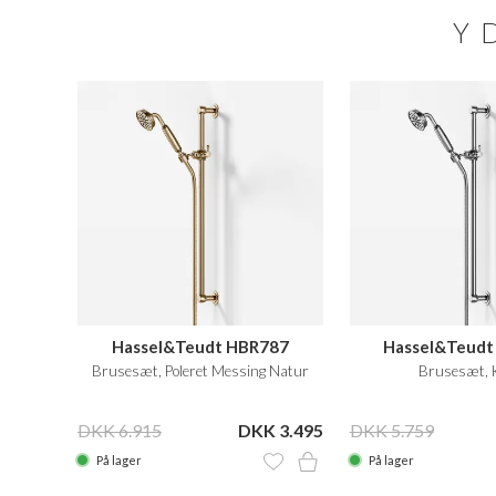
Y
Hassel&Teudt HBR787
Hassel&Teudt
Brusesæt, Poleret Messing Natur
Brusesæt, 
DKK 6.915
DKK 3.495
DKK 5.759
På lager
På lager