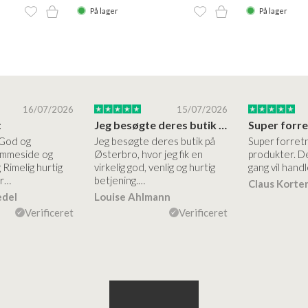
På lager
På lager
16/07/2026
15/07/2026
t
Jeg besøgte deres butik på Østerbro
 God og
Jeg besøgte deres butik på
Super forret
jemmeside og
Østerbro, hvor jeg fik en
produkter. De
 Rimelig hurtig
virkelig god, venlig og hurtig
gang vil handl
er…
betjening.…
Claus Korte
edel
Louise Ahlmann
Verificeret
Verificeret