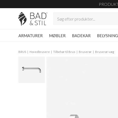
PRODUK
ARMATURER
MØBLER
BADEKAR
BELYSNIN
BRUS
Hovedbrusere
Tilbehør til Brus
Bruserør
Bruserør væg