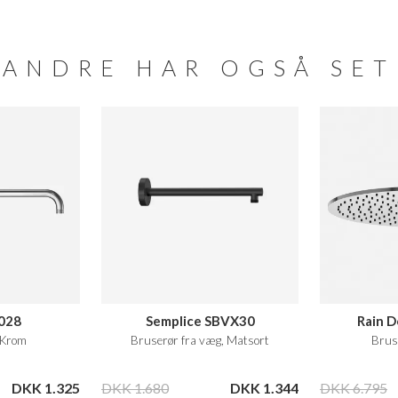
ANDRE HAR OGSÅ SET
8028
Semplice SBVX30
Rain 
 Krom
Bruserør fra væg, Matsort
Brus
DKK 1.325
DKK 1.680
DKK 1.344
DKK 6.795