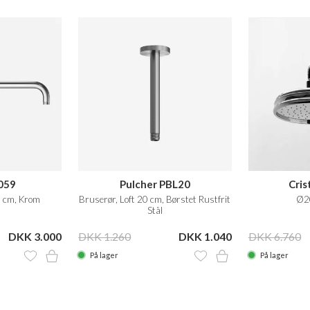
8059
Pulcher PBL20
Cris
 cm, Krom
Bruserør, Loft 20 cm, Børstet Rustfrit
Ø2
Stål
DKK 3.000
DKK 1.260
DKK 1.040
DKK 6.760
På lager
På lager