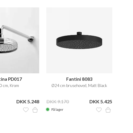
tina PD017
Fantini 8083
0 cm, Krom
Ø24 cm brusehoved, Matt Black
DKK 5.248
DKK 9.170
DKK 5.425
På lager