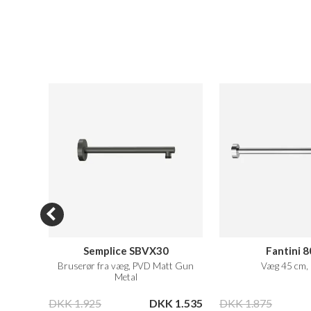
0
Semplice SBVX30
Fantini 
Bruserør fra væg, PVD Matt Gun
Væg 45 cm,
Metal
 5.250
DKK 1.925
DKK 1.535
DKK 1.875