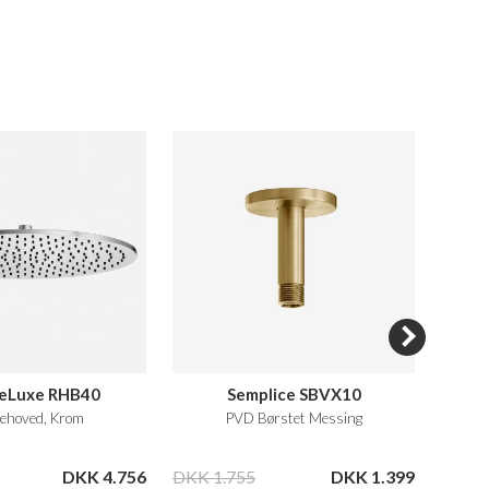
DeLuxe RHB40
Semplice SBVX10
Semp
ehoved, Krom
PVD Børstet Messing
DKK 4.756
DKK 1.755
DKK 1.399
DKK 7