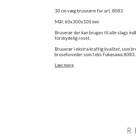
30 cm væg brusearm for art. 8083
Mål: 60x300x100 mm
Bruserør der kan bruges til alle slags i
forskydelig roset.
Bruserør i ekstra kraftig kvalitet, som 
brusehoveder som f.eks Fukasawa 8083.
Læs mere
Nyt varenummer: 8027
Diameter vægroset; Ø65 mm
Bruserørets længde: 30 cm
Bruserørets højde (eks roset): 8 cm
Indløb: 1/2"NIP
Udløb: 1/2"NIP
R