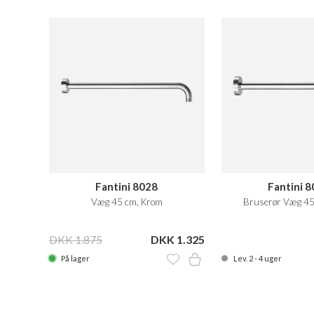
Fantini 8028
Fantini 
Væg 45 cm, Krom
Bruserør Væg 45
DKK 1.875
DKK 1.325
På lager
Lev. 2 - 4 uger