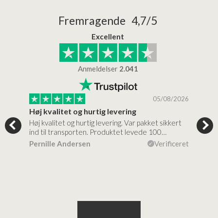
Fremragende 4,7/5
Excellent
Anmeldelser
2.041
/2026
05/08/2026
Høj kvalitet og hurtig levering
Mege
tigt,
Høj kvalitet og hurtig levering. Var pakket sikkert
Prod
ind til transporten. Produktet levede 100…
kval
efte
ceret
Pernille Andersen
Verificeret
Ann