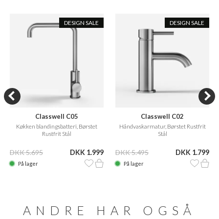
DESIGN SALE
DESIGN SALE
Classwell C05
Classwell C02
Køkken blandingsbatteri, Børstet
Håndvaskarmatur, Børstet Rustfrit
Rustfrit Stål
Stål
DKK 5.695
DKK 1.999
DKK 5.495
DKK 1.799
På lager
På lager
ANDRE HAR OGSÅ