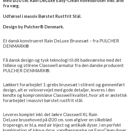
med Ø20 cm. Rain DeLuxe Easy-Clean hovedbruser inkl. arm
fra væg.
Udførsel i massiv Børstet Rustfrit Stål.
Design by Pulcher® Denmark.
Et dansk konstrueret Rain DeLuxe Brusesæt – fra PULCHER
DENMARK®
Få dansk design og tysk teknologi til dit badeværelse med det
tidløse og stilrene Classwell armatur fra den danske producent
PULCHER DENMARK®.
Lækkert forarbejdet 1-grebs brusesæt i stilrent og gennemført
design, alt er velovervejet med gode detaljer, leveres i den
kendte og kompromisløse Classwell kvalitet, hvor alt er æstetisk
forarbejdet i massivt børstet rustfrit stål.
Leveres komplet inkl. det lækre Classwell XL Rain
DeLuxe brusehoved på Ø20 cm. som afgiver en silkeblød
troperegn, er bl.a. med air inject og antikalk dyser, i en perfekt
kombination af luksus-brus, vandbesparelse og EasyClean dyser