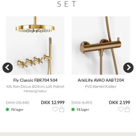
SET
Fly Classic FBR704 S04
ArkiLife AVAO AABT204
XXL Rain DeLux Ø28 cm, Loft, Poleret
PVD Børstet Kobber
Messing Natur
DKK 28.440
DKK 12.999
DKK 4.495
DKK 2.199
På lager
På lager