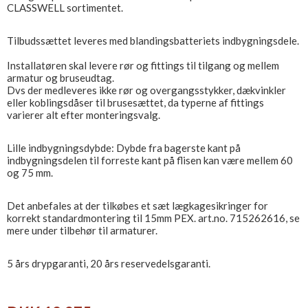
CLASSWELL sortimentet.
Tilbudssættet leveres med blandingsbatteriets indbygningsdele.
Installatøren skal levere rør og fittings til tilgang og mellem
armatur og bruseudtag.
Dvs der medleveres ikke rør og overgangsstykker, dækvinkler
eller koblingsdåser til brusesættet, da typerne af fittings
varierer alt efter monteringsvalg.
Lille indbygningsdybde: Dybde fra bagerste kant på
indbygningsdelen til forreste kant på flisen kan være mellem 60
og 75 mm.
Det anbefales at der tilkøbes et sæt lægkagesikringer for
korrekt standardmontering til 15mm PEX. art.no. 715262616, se
mere under tilbehør til armaturer.
5 års drypgaranti, 20 års reservedelsgaranti.