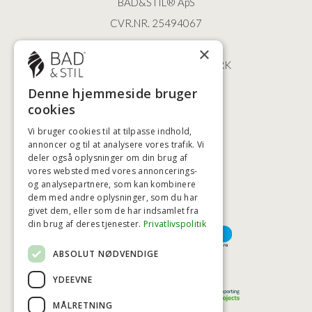
BAD&STIL® ApS
CVR.NR. 25494067
ØSTERBROGADE 202
×
2100 KØBENHAVN • DANMARK
+45 3920 5084
Denne hjemmeside bruger
BADSTIL@BADSTIL.DK
cookies
Vi bruger cookies til at tilpasse indhold,
annoncer og til at analysere vores trafik. Vi
HØJESTE KREDITVÆRDIGHED
deler også oplysninger om din brug af
vores websted med vores annoncerings-
og analysepartnere, som kan kombinere
dem med andre oplysninger, som du har
givet dem, eller som de har indsamlet fra
BETALINGSMULIGHEDER
din brug af deres tjenester.
Privatlivspolitik
ABSOLUT NØDVENDIGE
TRYG OG SIKKER E-HANDEL
YDEEVNE
MÅLRETNING