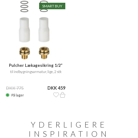
SMART BUY
Pulcher Lækagesikring 1/2”
til indbygningsarmatur, lige, 2 stk
DKK 775
DKK 459
På lager
YDERLIGERE
INSPIRATION