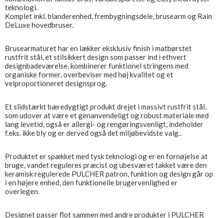
teknologi.
Komplet inkl. blanderenhed, frembygningsdele, brusearm og Rain
DeLuxe hovedbruser.
Brusearmaturet har en lækker eksklusiv finish i matbørstet
rustfrit stål, et stilsikkert design som passer ind i ethvert
designbadeværelse, kombinerer funktionel stringens med
organiske former, overbeviser med høj kvalitet og et
velproportioneret designsprog.
Et slidstærkt bæredygtigt produkt drejet i massivt rustfrit stål,
som udover at være et genanvendeligt og robust materiale med
lang levetid, også er allergi- og rengøringsvenligt, indeholder
f.eks. ikke bly og er derved også det miljøbevidste valg..
Produktet er spækket med tysk teknologi og er en fornøjelse at
bruge, vandet reguleres præcist og ubesværet takket være den
keramisk regulerede PULCHER patron, funktion og design går op
i en højere enhed, den funktionelle brugervenlighed er
overlegen.
Designet passer flot sammen med andre produkter i PULCHER