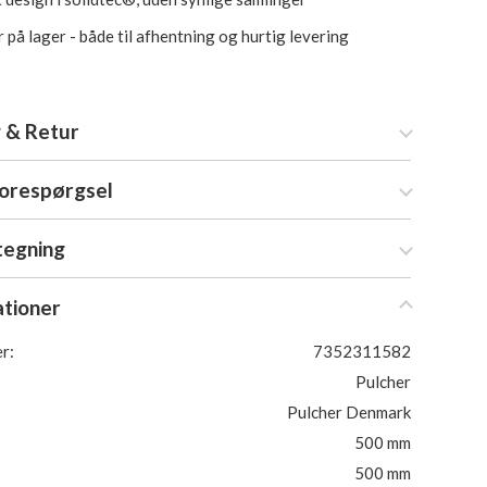
 på lager - både til afhentning og hurtig levering
 & Retur
forespørgsel
tegning
ationer
r:
7352311582
Pulcher
Pulcher Denmark
500 mm
500 mm