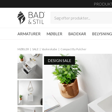
PRODUK
ARMATURER
MØBLER
BADEKAR
BELYSNIN
MØBLER
SALE
Vaskeskabe
Compact By Pulcher
DESIGN SALE