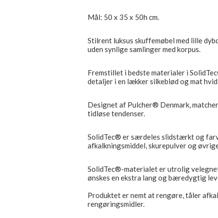
Mål: 50 x 35 x 50h cm.
Stilrent luksus skuffemøbel med lille dyb
uden synlige samlinger med korpus.
Fremstillet i bedste materialer i SolidTec
detaljer i en lækker silkeblød og mat hvid
Designet af Pulcher® Denmark, matcher 
tidløse tendenser.
SolidTec® er særdeles slidstærkt og farv
afkalkningsmiddel, skurepulver og øvrig
SolidTec®-materialet er utrolig velegnet
ønskes en ekstra lang og bæredygtig leve
Produktet er nemt at rengøre, tåler afka
rengøringsmidler.