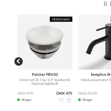
R
T BUY
DESIGN SALE
eaner
Pulcher PBV02
Semplice S
Universal Clic Clac 5/4“ bundventil,
Håndvaskarmatur S-
Mathvid SolidTec®
KK 239
DKK 975
DKK 475
DKK 4.595
På lager
På lager