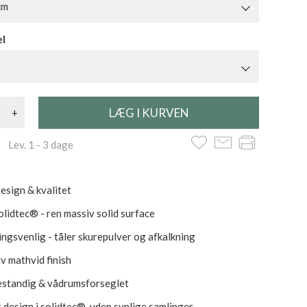
cm
el
+
 Lev. 1 - 3 dage
esign & kvalitet
lidtec® - ren massiv solid surface
ngsvenlig - tåler skurepulver og afkalkning
iv mathvid finish
standig & vådrumsforseglet
 design i solidtec®, uden synlige samlinger