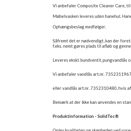
Vi anbefaler Composite Cleaner Care, ti
Møbelvasken leveres uden hanehul. Haneh
Ophængsbeslag medfølger.
Såfremt det er nødvendigt, kan der fore
f.eks. nemt gøres plads til afløb og genn
Leveres ekskl. bundventil, pungvandlås o
Vi anbefaler vandlås art.nr. 7352311967 
eller vandlås art.nr. 7352310480, hvis a
Bemærk at der ikke kan anvendes en stan
Produktinformation - SolidTec®
Oplev kvaliteten og skønheden ved vores 