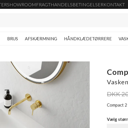
TER
SHOWROOM
FRAGT
HANDELSBETINGELSER
KONTAKT
G
BRUS
AFSKÆRMNING
HÅNDKLÆDETØRRERE
VAS
Comp
Vaskem
DKK 20
Compact 2
Vælg størr