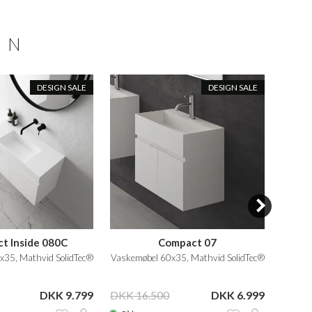
ON
DESIGN SALE
DESIGN SALE
t Inside 080C
Compact 07
Comp
x35, Mathvid SolidTec®
Vaskemøbel 60x35, Mathvid SolidTec®
Vas
DKK 9.799
DKK 16.500
DKK 6.999
DKK 2