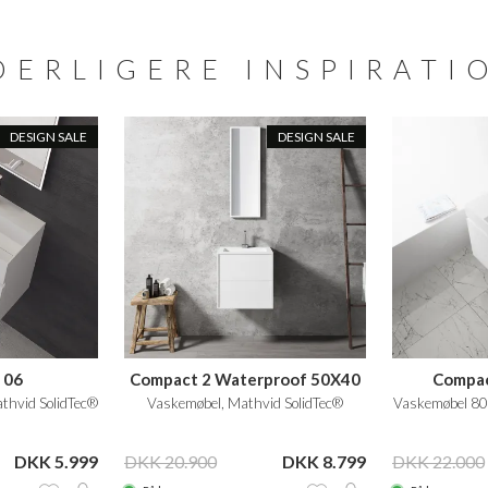
DERLIGERE INSPIRATI
DESIGN SALE
DESIGN SALE
 06
Compact 2 Waterproof 50X40
Compac
thvid SolidTec®
Vaskemøbel, Mathvid SolidTec®
Vaskemøbel 80
DKK 5.999
DKK 20.900
DKK 8.799
DKK 22.000