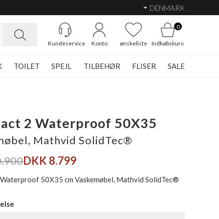
DENMARK
0
Kundeservice
Konto
ønskeliste
Indkøbskurv
K
TOILET
SPEJL
TILBEHØR
FLISER
SALE
act 2 Waterproof 50X35
øbel, Mathvid SolidTec®
.900
DKK 8.799
 Waterproof 50X35 cm Vaskemøbel, Mathvid SolidTec®
else