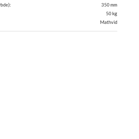
bde):
350 mm
50 kg
Mathvid