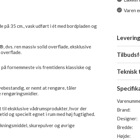
Varen er
de på 35 cm., vask udført i ét med bordpladen og
Levering
®, dvs. ren massiv solid overflade, eksklusive
 overflade.
Tilbuds
på fornemmeste vis fremtidens klassiske og
Teknisk 
Specifik
ebestandig, er nemt at rengøre, tåler
e rengøringsmidler.
Varenumme
 til eksklusive vådrumsprodukter, hvor der
Brand:
tid og specielt egnet i rum med høj fugtighed.
Designer:
lkningsmiddel, skurepulver og øvrige
Bredde:
Højde: