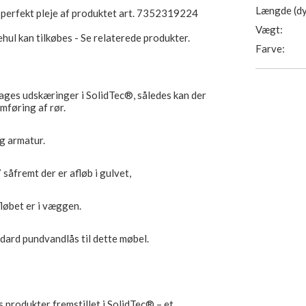
Længde (dy
l perfekt pleje af produktet art. 7352319224
Vægt:
ul kan tilkøbes - Se relaterede produkter.
Farve:
tages udskæringer i SolidTec®, således kan der
emføring af rør.
g armatur.
såfremt der er afløb i gulvet,
fløbet er i væggen.
dard pundvandlås til dette møbel.
produkter fremstillet i SolidTec® – et