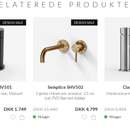
ELATEREDE PRODUKT
DESIGN SALE
DESIGN SALE
HV501
Semplice SHV502
Cla
size, Matsort
1-grebs Håndvask armatur, 22 cm.
Håndvaskarma
tud, PVD Børstet Kobber
DKK 1.749
DKK 11.440
DKK 4.799
DKK 5.495
På lager
På lager