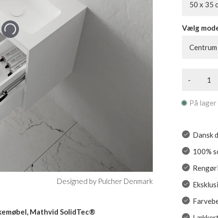
50 x 35 
Vælg mod
Centrum
-
På lager
Dansk d
100% so
Rengøri
Designed by Pulcher Denmark
Eksklus
Farvebe
emøbel, Mathvid SolidTec®
Lækkert