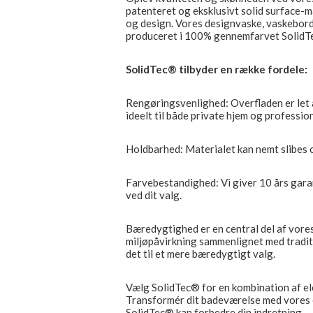
patenteret og eksklusivt solid surface-m
og design. Vores designvaske, vaskebord
produceret i 100% gennemfarvet SolidTec®
SolidTec® tilbyder en række fordele:
Rengøringsvenlighed: Overfladen er let 
ideelt til både private hjem og profession
Holdbarhed: Materialet kan nemt slibes op
Farvebestandighed: Vi giver 10 års gara
ved dit valg.
Bæredygtighed er en central del af vores
miljøpåvirkning sammenlignet med tradit
det til et mere bæredygtigt valg.
Vælg SolidTec® for en kombination af el
Transformér dit badeværelse med vores 
SolidTec® kan forbedre din indretning.