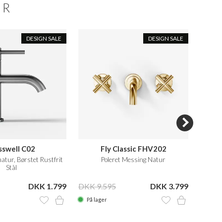
ER
DESIGN SALE
DESIGN SALE
sswell C02
Fly Classic FHV202
Comp
tur, Børstet Rustfrit
Poleret Messing Natur
Vas
Stål
DKK 1.799
DKK 9.595
DKK 3.799
DKK 2
På lager
På la