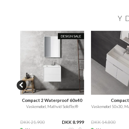
Y
N SALE
DESIGN SALE
Compact 2 Waterproof 60x40
Compact
olidTec®
Vaskemøbel, Mathvid SolidTec®
Vaskemøbel 50x30, Ma
 6.499
DKK 21.900
DKK 8.999
DKK 14.800