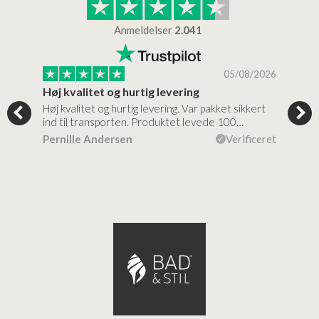
Anmeldelser
2.041
/2026
05/08/2026
Høj kvalitet og hurtig levering
Mege
tigt,
Høj kvalitet og hurtig levering. Var pakket sikkert
Prod
ind til transporten. Produktet levede 100…
kval
efte
ceret
Pernille Andersen
Verificeret
Ann