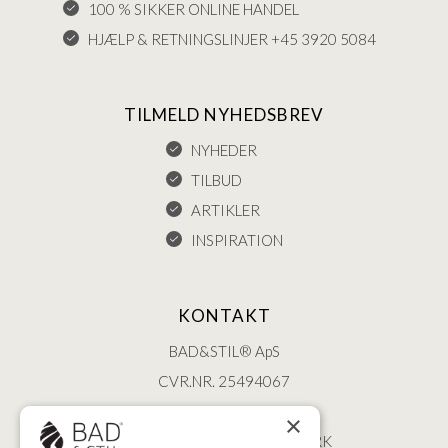
100 % SIKKER ONLINE HANDEL
HJÆLP & RETNINGSLINJER +45 3920 5084
TILMELD NYHEDSBREV
NYHEDER
TILBUD
ARTIKLER
INSPIRATION
KONTAKT
BAD&STIL® ApS
CVR.NR. 25494067
ØSTERBROGADE 202
×
2100 KØBENHAVN • DANMARK