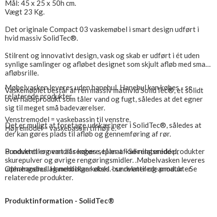
Mål: 45 x 25 x 50h cm.
Vægt 23 Kg.
Det originale Compact 03 vaskemøbel i smart design udført i
hvid massiv SolidTec®.
Stilrent og innovativt design, vask og skab er udført i ét uden
synlige samlinger og afløbet designet som skjult afløb med smart
afløbsrille.
Møbelvasken leveres uden hanehul. Hanehul kan købes - se
Vaskemøblet består af ren massiv mathvid SolidTec®, et solidt
relaterede produkter
overfladeprodukt som tåler vand og fugt, således at det egner
sig til meget små badeværelser.
Venstremodel = vaskebassin til venstre.
Det er muligt at foretage udskæringer i SolidTec®, således at
Højremodel = vaskebassin til højre.
der kan gøres plads til afløb og gennemføring af rør.
Produktet er nemt at rengøre, tåler afkalkningsmiddel,
Bundventil og vandlås købes separat - Se relaterede produkter
skurepulver og øvrige rengøringsmidler. .Møbelvasken leveres
uden hanehul. Hanehul kan købes - se relaterede produkter.
Ophængsbeslag medfølger ekskl. bundventil og armatur - Se
relaterede produkter.
Produktinformation - SolidTec®