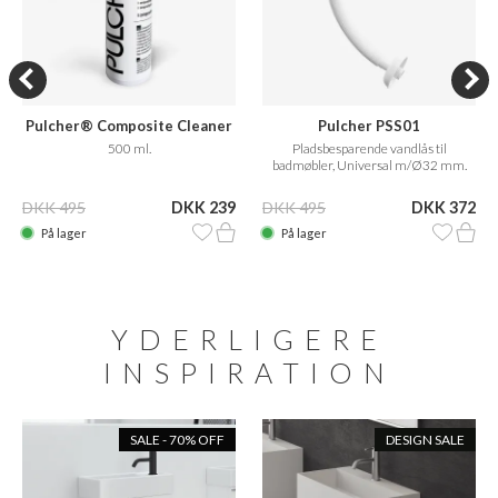
Pulcher® Composite Cleaner
Pulcher PSS01
Care
500 ml.
Pladsbesparende vandlås til
badmøbler, Universal m/Ø32 mm.
flexrør
DKK 495
DKK 239
DKK 495
DKK 372
På lager
På lager
YDERLIGERE
INSPIRATION
SALE - 70% OFF
DESIGN SALE