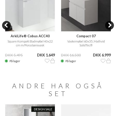
ArkiLife® Cobus ACC40
Compact 07
Square Kompakt Badmøbel 40x22
Vaskemøbel 60x35, Mathvid
cm m/Porcelænsvask
SolidTec®
DKK 5.495
DKK 1.649
DKK 16.500
DKK 6.999
På lager
På lager
ANDRE HAR OGSÅ
SET
DESIGN SALE