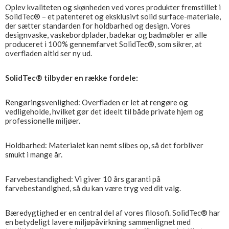
Oplev kvaliteten og skønheden ved vores produkter fremstillet i
SolidTec® – et patenteret og eksklusivt solid surface-materiale,
der sætter standarden for holdbarhed og design. Vores
designvaske, vaskebordplader, badekar og badmøbler er alle
produceret i 100% gennemfarvet SolidTec®, som sikrer, at
overfladen altid ser ny ud.
SolidTec® tilbyder en række fordele:
Rengøringsvenlighed: Overfladen er let at rengøre og
vedligeholde, hvilket gør det ideelt til både private hjem og
professionelle miljøer.
Holdbarhed: Materialet kan nemt slibes op, så det forbliver
smukt i mange år.
Farvebestandighed: Vi giver 10 års garanti på
farvebestandighed, så du kan være tryg ved dit valg.
Bæredygtighed er en central del af vores filosofi. SolidTec® har
en betydeligt lavere miljøpåvirkning sammenlignet med