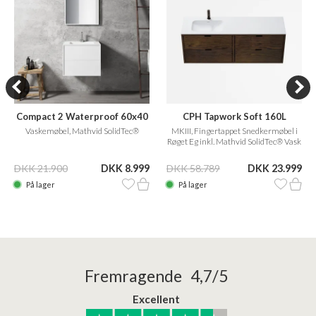
Compact 2 Waterproof 60x40
CPH Tapwork Soft 160L
Vaskemøbel, Mathvid SolidTec®
MKIII, Fingertappet Snedkermøbel i
Røget Eg inkl. Mathvid SolidTec® Vask
DKK 21.900
DKK 8.999
DKK 58.789
DKK 23.999
På lager
På lager
Fremragende 4,7/5
Excellent