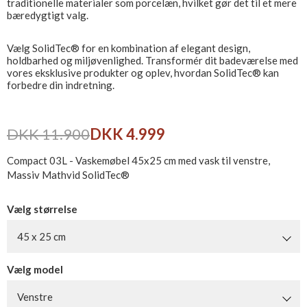
traditionelle materialer som porcelæn, hvilket gør det til et mere
bæredygtigt valg.
Vælg SolidTec® for en kombination af elegant design,
holdbarhed og miljøvenlighed. Transformér dit badeværelse med
vores eksklusive produkter og oplev, hvordan SolidTec® kan
forbedre din indretning.
DKK 11.900
DKK 4.999
Compact 03L - Vaskemøbel 45x25 cm med vask til venstre,
Massiv Mathvid SolidTec®
Vælg størrelse
45 x 25 cm
Vælg model
Venstre