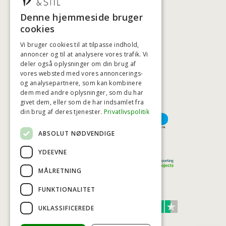
+45 3920 5084
Denne hjemmeside bruger
BADSTIL@BADSTIL.DK
cookies
Vi bruger cookies til at tilpasse indhold,
annoncer og til at analysere vores trafik. Vi
deler også oplysninger om din brug af
HØJESTE KREDITVÆRDIGHED
vores websted med vores annoncerings-
og analysepartnere, som kan kombinere
dem med andre oplysninger, som du har
givet dem, eller som de har indsamlet fra
BETALINGSMULIGHEDER
din brug af deres tjenester.
Privatlivspolitik
ABSOLUT NØDVENDIGE
TRYG OG SIKKER E-HANDEL
YDEEVNE
MÅLRETNING
FUNKTIONALITET
TRUST SCORE 4,7
UKLASSIFICEREDE
Excellent