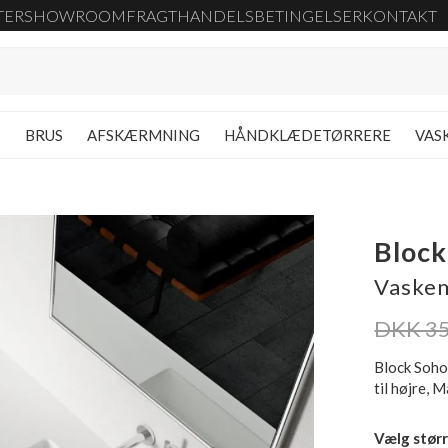
TER
SHOWROOM
FRAGT
HANDELSBETINGELSER
KONTAKT
G
BRUS
AFSKÆRMNING
HÅNDKLÆDETØRRERE
VAS
Block
Vaskem
DKK 35
Block Soho
til højre, 
Vælg størr