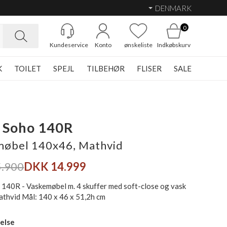
DENMARK
0
Kundeservice
Konto
ønskeliste
Indkøbskurv
K
TOILET
SPEJL
TILBEHØR
FLISER
SALE
 Soho 140R
øbel 140x46, Mathvid
.900
DKK 14.999
 140R - Vaskemøbel m. 4 skuffer med soft-close og vask
Mathvid Mål: 140 x 46 x 51,2h cm
else