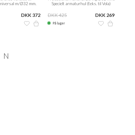
Universal m/Ø32 mm.
Specielt armaturhul (f.eks. til Vola)
flexrør
DKK 372
DKK 425
DKK 269
DKK 
På lager
På la
ON