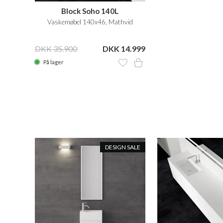
Block Soho 140L
Vaskemøbel 140x46, Mathvid
DKK 35.900
DKK 14.999
På lager
N SALE
DESIGN SALE