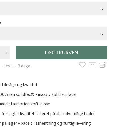
e
+
 Lev. 1 - 3 dage
d design og kvalitet
100% ren solidtec® - massiv solid surface
 med bluemotion soft-close
forseglet kvalitet, lakeret på alle udvendige flader
 på lager - både til afhentning og hurtig levering