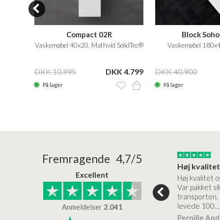
120
Compact 02R
Block Soho
øbel
Vaskemøbel 40x20, Mathvid SolidTec®
Vaskemøbel 180x4
svask
 7.499
DKK 10.995
DKK 4.799
DKK 40.900
På lager
På lager
24/01/2026
22/01/2026
Fremragende 4,7/5
Superflot bademøbel og rigtig lynhurtig…
Kanon god service
Excellent
emøbel og rigtig
Kanon god service. Varerne
Høj kvalitet o
vice og levering
bliver leveret hurtigt, og det
Var pakket sik
er virkelig kvalitet.
transporten.
levede 100…
Anmeldelser
2.041
ensen
Lise
Verificeret
Pernille An
Verificeret