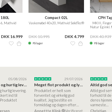
 180L
Compact 02L
CPH Tap
6, Mathvid
Vaskemøbel 40x20, Mathvid SolidTec®
MKIII, Finger
Natur Eg inkl.
DKK 16.999
DKK 10.995
DKK 4.799
DKK 40.939
På lager
På lager
05/08/2026
29/07/2026
Høj kvalitet og hurtig levering
Meget flot produkt og lynhurtigt levering
g hurtig levering.
Produktet er helt som
Altid god ser
kert ind til
forventet og virkelig god
forhold til d
 Produktet
kvalitet. Jeg bestilte en
deres hjemme
formiddag og dagen efter…
varmeste…
dersen
Annettte Klink
Verificeret
Christian