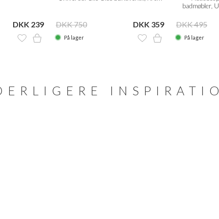
badmøbler, 
DKK 239
DKK 750
DKK 359
DKK 495
På lager
På lager
DERLIGERE INSPIRATI