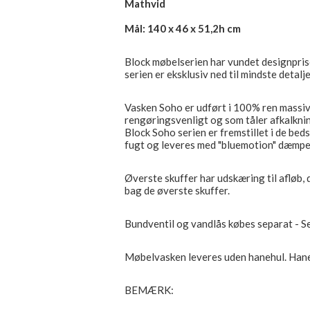
Mathvid
Mål: 140 x 46 x 51,2h cm
Block møbelserien har vundet designpris
serien er eksklusiv ned til mindste detalje
Vasken Soho er udført i 100% ren massiv 
rengøringsvenligt og som tåler afkalkni
Block Soho serien er fremstillet i de bed
fugt og leveres med "bluemotion" dæmper
Øverste skuffer har udskæring til afløb, 
bag de øverste skuffer.
Bundventil og vandlås købes separat - S
Møbelvasken leveres uden hanehul. Haneh
BEMÆRK: