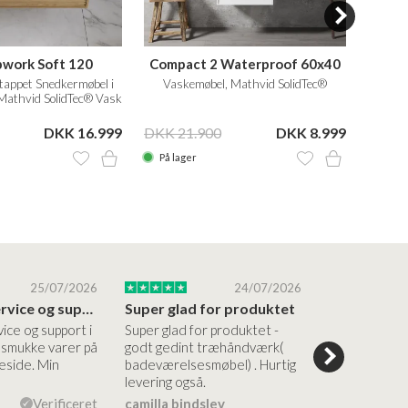
work Soft 120
Compact 2 Waterproof 60x40
tappet Snedkermøbel i
Vaskemøbel, Mathvid SolidTec®
Va
 Mathvid SolidTec® Vask
DKK 16.999
DKK 21.900
DKK 8.999
DKK 3
På lager
På la
25/07/2026
24/07/2026
Altid god service og support i forhold…
Super glad for produktet
Alt var god
vice og support i
Super glad for produktet -
Alt var godt:
e smukke varer på
godt gedint træhåndværk(
forståelig h
side. Min
badeværelsesmøbel) . Hurtig
nem bestilling
levering også.
levering Sup
Verificeret
camilla bindslev
Flemming V