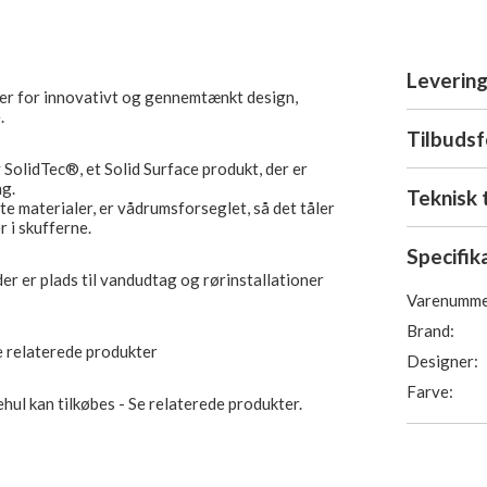
Levering
er for innovativt og gennemtænkt design,
.
Tilbuds
SolidTec®, et Solid Surface produkt, der er
ng.
Teknisk 
ste materialer, er vådrumsforseglet, så det tåler
 i skufferne.
Specifik
der er plads til vandudtag og rørinstallationer
Varenumme
Brand:
e relaterede produkter
Designer:
Farve:
ul kan tilkøbes - Se relaterede produkter.