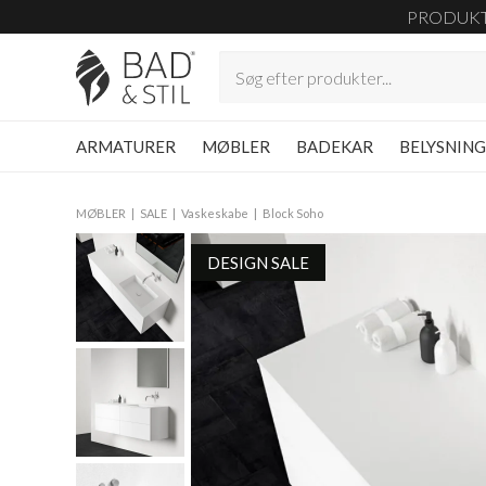
PRODUK
ARMATURER
MØBLER
BADEKAR
BELYSNIN
MØBLER
SALE
Vaskeskabe
Block Soho
DESIGN SALE