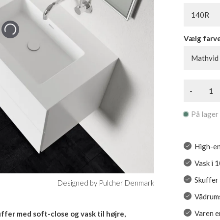
140R
Vælg farv
Mathvid
-
På lager
High-en
Vask i 
Skuffer
Designed by Pulcher Denmark
Vådrums
Varen er
fer med soft-close og vask til højre,