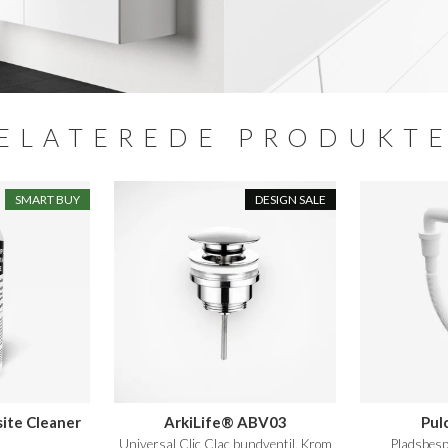
ELATEREDE PRODUKT
SMART BUY
DESIGN SALE
ite Cleaner
ArkiLife® ABV03
Pul
.
Universal Clic Clac bundventil, Krom
Pladsbesp