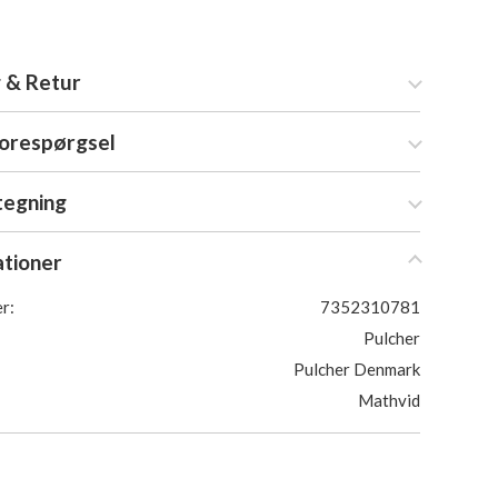
 & Retur
forespørgsel
tegning
ationer
r:
7352310781
Pulcher
Pulcher Denmark
Mathvid