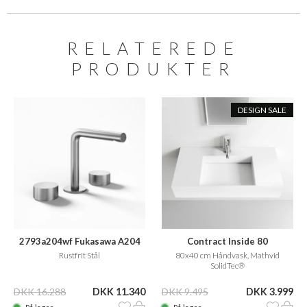
RELATEREDE
PRODUKTER
DESIGN SALE
2793a204wf Fukasawa A204
Contract Inside 80
Rustfrit Stål
80x40 cm Håndvask, Mathvid
SolidTec®
DKK 16.288
DKK 11.340
DKK 9.495
DKK 3.999