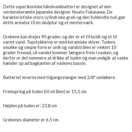
Dette superikoniske håndvaskbatteri er designet af den
verdensberømte japanske designer Noato Fukasawa. De
karakteristiske store cylindriske greb og den fuldendte tud, gør
dette armatur til en skulptur og et mesterværk.
Grebene kan drejes 90 grader, og der er et til koldt og et til
varmt vand. Topstykkerne er med keramiske skiver. Tudens
smukke og simple form er unik og vandstrålen er vinklet 10
grader fremad, så vandet kommer længere frem i vasken, og
derfor er det nemmere at drikke af tuden og man undgår at vaske
hænder op ad bagkanten af vaskens bassin.
Batteriet leveres med tilgangsslanger med 3/8" omløbere.
Fremspring på tuden (til strålen) er 15,5 cm.
Højden på tuden er: 23,8 cm
Grebenes diameter er 6,5 cm.