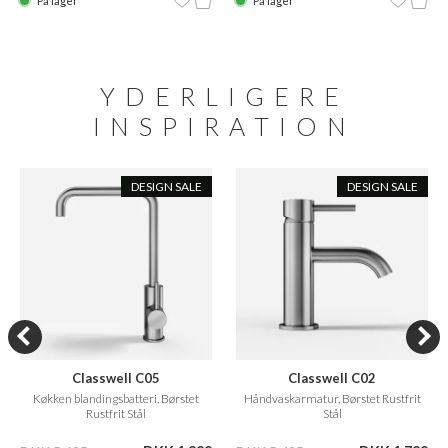
På lager
På lager
YDERLIGERE
INSPIRATION
DESIGN SALE
DESIGN SALE
Classwell C05
Classwell C02
Køkken blandingsbatteri, Børstet
Håndvaskarmatur, Børstet Rustfrit
Rustfrit Stål
Stål