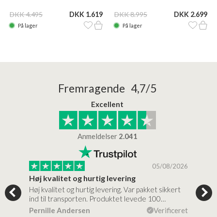
DKK 4.495
DKK 1.619
DKK 8.995
DKK 2.699
På lager
På lager
Fremragende 4,7/5
Excellent
Anmeldelser
2.041
/2026
05/08/2026
Høj kvalitet og hurtig levering
Mege
tigt,
Høj kvalitet og hurtig levering. Var pakket sikkert
Prod
ind til transporten. Produktet levede 100…
kval
efte
ceret
Pernille Andersen
Verificeret