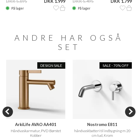
DKK 5.695
DKK 1.999
DKK 5.495
DKK 1.799
På lager
På lager
ANDRE HAR OGSÅ
SET
DESIGN SALE
SALE - 70% OFF
ArkiLife AVAO AA401
Nostromo E811
håndvaskbatteri til
Håndvaskarmatur, PVD Børstet
håndvaskbatteri til indbygning m 20
indbygning m 20 cm fast tud
Kobber
cm tud, Krom