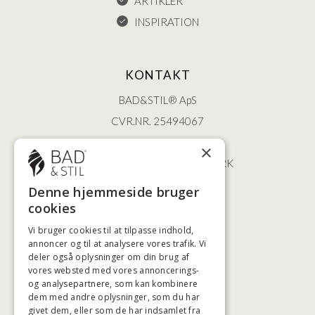
ARTIKLER
INSPIRATION
KONTAKT
BAD&STIL® ApS
CVR.NR. 25494067
ØSTERBROGADE 202
×
2100 KØBENHAVN • DANMARK
+45 3920 5084
Denne hjemmeside bruger
BADSTIL@BADSTIL.DK
cookies
Vi bruger cookies til at tilpasse indhold,
annoncer og til at analysere vores trafik. Vi
deler også oplysninger om din brug af
HØJESTE KREDITVÆRDIGHED
vores websted med vores annoncerings-
og analysepartnere, som kan kombinere
dem med andre oplysninger, som du har
givet dem, eller som de har indsamlet fra
BETALINGSMULIGHEDER