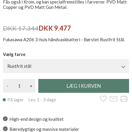
Fås også i Krom, og kan specialfremstilles i farverne: PVD Matt
Copper og PVD Matt Gun Metal.
DKK 17.344
DKK 9.477
Fukasawa A206 3-huls håndvaskbatteri - Børstet Rustfrit Stål.
Vælg farve
Rustfrit stål
-
+
På lager Lev. 1 - 3 dage
High-end design og kvalitet
Bæredygtige og massive materialer