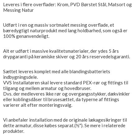
Leveres i flere overflader: Krom, PVD Børstet Stål, Matsort og
Messing Natur
Udført i ren og massiv sortmalet messing overflade, et
bæredygtigt naturprodukt med lang holdbarhed, som også er
100% genanvendeligt.
Alt er udført i massive kvalitetsmaterialer, der ydes 5 års
drypgaranti på keramiske skiver og 20 års reservedelsgaranti.
Sættet leveres komplet med alle blandingsbatteriets
indbygningsdele.
VVS Installatøren skal levere standard PEX-rør og fittings til
tilgang og mellem armatur og hovedbruser.
Dvs. der medleveres ikke rør og overgangsstykker, dækvinkler
eller koblingsdåser til brusesættet, da typerne af fittings
varierer alt efter monteringsvalg.
Vi anbefaler installation med de originale lækagesikringer til
dette armatur, disse købes separat.(½"). Se mere i relaterede
produkter.