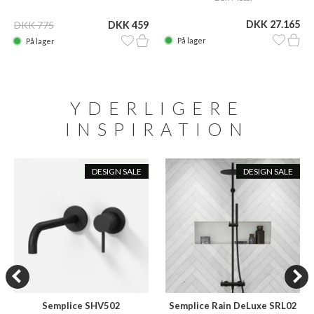
DKK 27.165
DKK 775
DKK 459
På lager
På lager
YDERLIGERE
INSPIRATION
DESIGN SALE
DESIGN SALE
Semplice SHV502
Semplice Rain DeLuxe SRL02