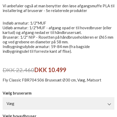
Vi anbefaler også at man benytter den løse afgangsmuffe PLA til
installering af bruserør - Se relaterede produkter
Indløb armatur: 1/2"MUF
Udløb armatur: 1/2"MUF - afgang opad er til hovedbruser (eller
kartud) og afgang nedad er til håndbrusersæt.
Bruserør: 1/2" NIP - Rosetten på håndbruseholderen er Ø65 mm
og ved grebene en diameter på 58 mm.
Indbygningsdybde armatur: 59-84 mm (fra bagside
indbygningsdel til forreste kant af flise).
DKK 22.460
DKK 10.499
Fly Classic FBR704 S06 Brusesæt Ø30 cm, Væg, Matsort
Vælg bruserarm
Væg
Vælg hovedbruser