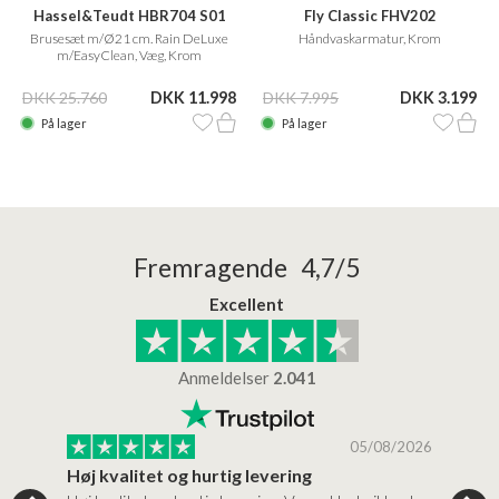
Hassel&Teudt HBR704 S01
Fly Classic FHV202
Brusesæt m/Ø21 cm. Rain DeLuxe
Håndvaskarmatur, Krom
m/EasyClean, Væg, Krom
DKK 25.760
DKK 11.998
DKK 7.995
DKK 3.199
På lager
På lager
Fremragende 4,7/5
Excellent
Anmeldelser
2.041
/2026
05/08/2026
Høj kvalitet og hurtig levering
Mege