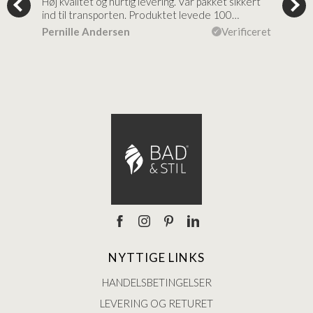
tigt,
Høj kvalitet og hurtig levering. Var pakket sikkert
Prod
ind til transporten. Produktet levede 100…
kval
efte
ceret
Pernille Andersen
Verificeret
Ann
NYTTIGE LINKS
HANDELSBETINGELSER
LEVERING OG RETURET