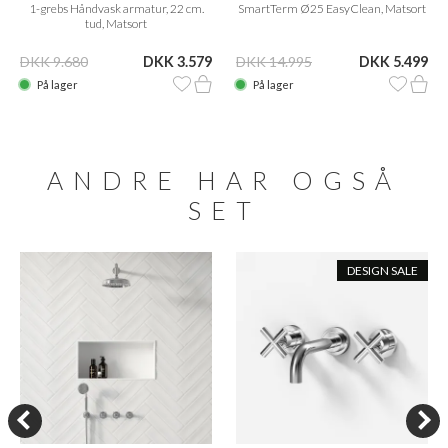
1-grebs Håndvask armatur, 22 cm.
SmartTerm Ø25 EasyClean, Matsort
tud, Matsort
DKK 9.680
DKK 3.579
DKK 14.995
DKK 5.499
På lager
På lager
ANDRE HAR OGSÅ
SET
DESIGN SALE