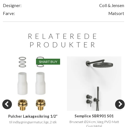
Designer:
Coll & Jensen
Farve:
Matsort
RELATEREDE
PRODUKTER
SMART BUY
Semplice SBR901 S01
Pulcher Lækagesikring 1/2”
Brusesæt Ø24 cm, Væg, PVD Matt
til indbygningsarmatur, lige, 2 stk
Gun Metal