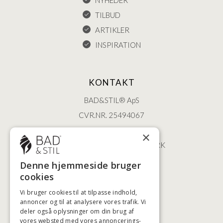
TILBUD
ARTIKLER
INSPIRATION
KONTAKT
BAD&STIL® ApS
CVR.NR. 25494067
ØSTERBROGADE 202
×
2100 KØBENHAVN • DANMARK
+45 3920 5084
Denne hjemmeside bruger
BADSTIL@BADSTIL.DK
cookies
Vi bruger cookies til at tilpasse indhold,
annoncer og til at analysere vores trafik. Vi
HØJESTE KREDITVÆRDIGHED
deler også oplysninger om din brug af
vores websted med vores annoncerings-