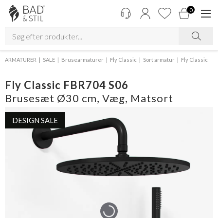
0
ARMATURER
SALE
Brusearmaturer
Fly Classic
Sort armatur
Fly Classic
Fly Classic FBR704 S06
Brusesæt Ø30 cm, Væg, Matsort
DESIGN SALE