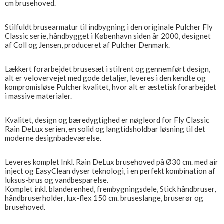
cm brusehoved.
Stilfuldt brusearmatur til indbygning i den originale Pulcher Fly
Classic serie, håndbygget i København siden år 2000, designet
af Coll og Jensen, produceret af Pulcher Denmark.
Lækkert forarbejdet brusesæt i stilrent og gennemført design,
alt er velovervejet med gode detaljer, leveres i den kendte og
kompromisløse Pulcher kvalitet, hvor alt er æstetisk forarbejdet
i massive materialer.
Kvalitet, design og bæredygtighed er nøgleord for Fly Classic
Rain DeLux serien, en solid og langtidsholdbar løsning til det
moderne designbadeværelse.
Leveres komplet Inkl. Rain DeLux brusehoved på Ø30 cm. med air
inject og EasyClean dyser teknologi, i en perfekt kombination af
luksus-brus og vandbesparelse.
Komplet inkl. blanderenhed, frembygningsdele, Stick håndbruser,
håndbruserholder, lux-flex 150 cm. bruseslange, bruserør og
brusehoved.