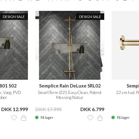
DESIGN SALE
DESIGN SALE
801 S02
Semplice Rain DeLuxe SRL02
Sempl
, Væg, PVD
SmartTerm Ø25 EasyClean, Poleret
22 cm tud, P
bber
Messing Natur
DKK 12.999
DKK 17.995
DKK 6.799
På lager
På lager