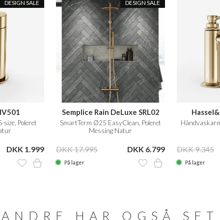
DESIGN SALE
DESIGN SALE
HV501
Semplice Rain DeLuxe SRL02
Hassel
size, Poleret
SmartTerm Ø25 EasyClean, Poleret
Håndvaskarma
atur
Messing Natur
DKK 1.999
DKK 17.995
DKK 6.799
DKK 9.345
På lager
På lager
ANDRE HAR OGSÅ SET