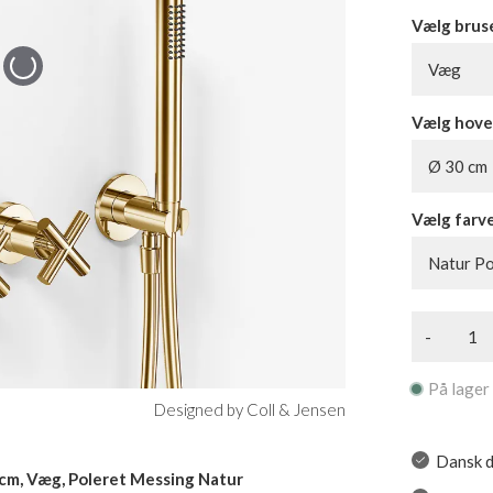
Vælg brus
Væg
Vælg hove
Ø 30 cm
Vælg farv
Natur Po
-
På lager
Designed by Coll & Jensen
Dansk d
cm, Væg, Poleret Messing Natur