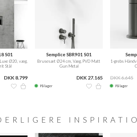
18 S01
Semplice SBR901 S01
Semp
Luxe Ø20, væg,
Brusesæt Ø24 cm, Væg, PVD Matt
1-grebs Håndv
it Stål
Gun Metal
G
DKK 8.799
DKK 27.165
DKK 6.645
På lager
På lager
DERLIGERE INSPIRATI