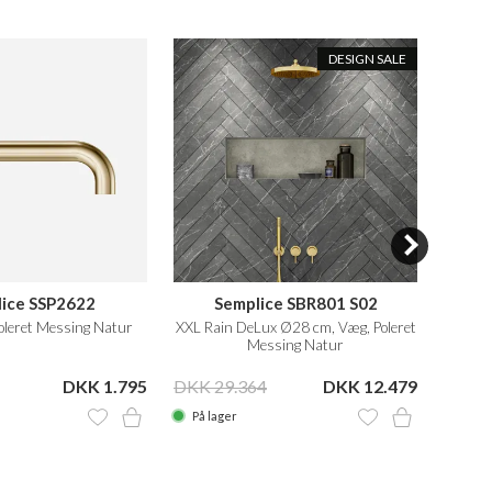
DESIGN SALE
ice SSP2622
Semplice SBR801 S02
Ark
oleret Messing Natur
XXL Rain DeLux Ø28 cm, Væg, Poleret
Ø30 cm
Messing Natur
DKK 1.795
DKK 29.364
DKK 12.479
DKK 1
På lager
På la