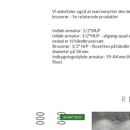
Vi anbefaler også at man benytter den lø
bruserør - Se relaterede produkter
Indløb armatur: 1/2"MUF
Udløb armatur: 1/2"MUF - afgang opad er
nedad er til håndbrusersæt.
Bruserør: 1/2" NIP - Rosetten på håndb
diameter på 58 mm.
Indbygningsdybde armatur: 59-84 mm (fra
flise).
R
SMART BUY