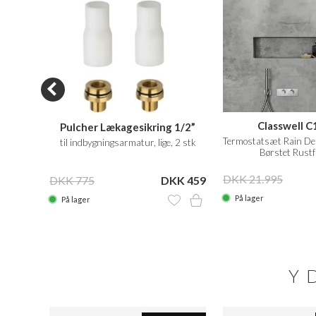
S04
Classwell C
Pulcher Lækagesikring 1/2”
t, PVD
Termostatsæt Rain De
til indbygningsarmatur, lige, 2 stk
Børstet Rustfr
13.999
DKK 21.995
DKK 775
DKK 459
På lager
På lager
Y