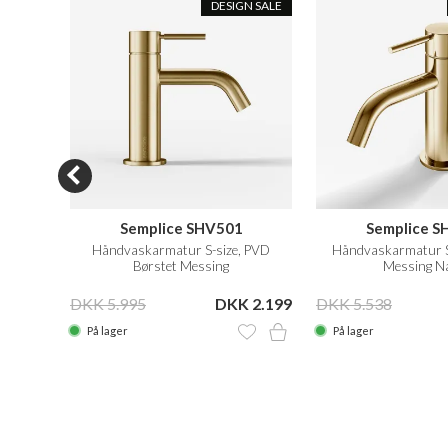
DESIGN SALE
 S02
Semplice SHV501
Semplice S
 m/Ø31
Håndvaskarmatur S-size, PVD
Håndvaskarmatur S-
 Poleret
Børstet Messing
Messing N
12.999
DKK 5.995
DKK 2.199
DKK 5.538
På lager
På lager