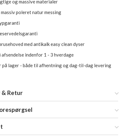
tige og massive materialer
i massiv poleret natur messing
rypgaranti
reservedelsgaranti
brusehoved med antikalk easy clean dyser
i afsendelse indenfor 1 - 3 hverdage
 på lager - både til afhentning og dag-til-dag levering
 & Retur
forespørgsel
at