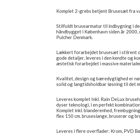
Komplet 2-grebs betjent Brusesæt fra 
Stilfuldt brusearmatur til indbygning i de
håndbygget i København siden år 2000, d
Pulcher Denmark.
Lækkert forarbejdet brusesæt i stilrent 
gode detaljer, leveres i den kendte og ko
æstetisk forarbejdet i massive materialer
Kvalitet, design og bæredygtighed er nøg
solid og langtidsholdbar løsning til de
Leveres komplet Inkl. Rain DeLux bruseh
dyser teknologi, i en perfekt kombinatio
Komplet inkl. blanderenhed, frembygnings
flex 150 cm. bruseslange, bruserør og b
Leveres i flere overflader: Krom, PVD B