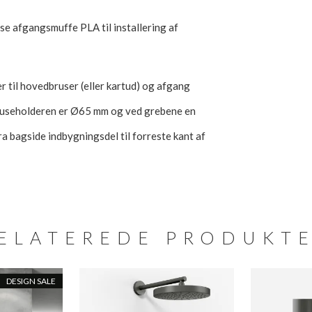
se afgangsmuffe PLA til installering af
 til hovedbruser (eller kartud) og afgang
ruseholderen er Ø65 mm og ved grebene en
 bagside indbygningsdel til forreste kant af
ELATEREDE PRODUKT
DESIGN SALE