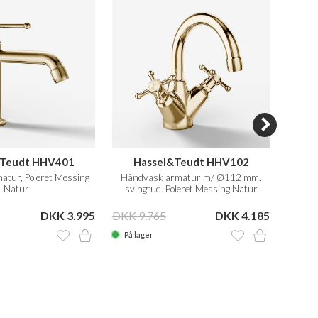
&Teudt HHV401
Hassel&Teudt HHV102
tur, Poleret Messing
Håndvask armatur m/ Ø112 mm.
Køkk
Natur
svingtud. Poleret Messing Natur
DKK 3.995
DKK 9.765
DKK 4.185
DKK 6
På lager
På la