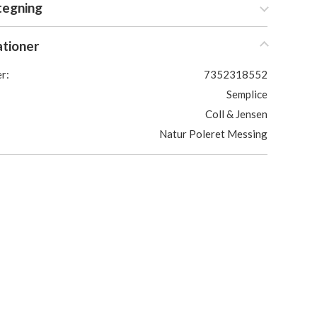
tegning
ationer
r:
7352318552
Semplice
Coll & Jensen
Natur Poleret Messing