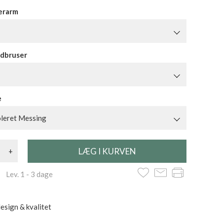
erarm
dbruser
e
leret Messing
+
 Lev. 1 - 3 dage
esign & kvalitet