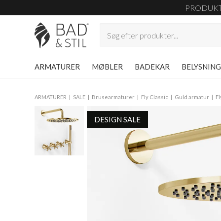
PRODUK
ARMATURER
MØBLER
BADEKAR
BELYSNIN
ARMATURER
SALE
Brusearmaturer
Fly Classic
Guld armatur
Fl
DESIGN SALE