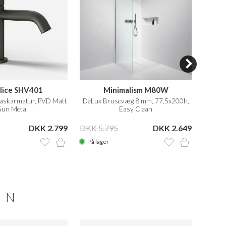
lice SHV401
Minimalism M80W
askarmatur, PVD Matt
DeLux Brusevæg 8 mm, 77,5x200h,
Bruse
un Metal
Easy Clean
DKK 2.799
DKK 5.795
DKK 2.649
DKK 2
På lager
På la
ON