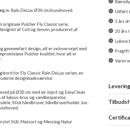
Bæredyg
væg m. Rain DeLux Ø30 cm brusehoved.
Udført 
5 års d
n originale Pulcher Fly Classic serie,
esignet af Coll og Jensen, produceret af
20 års 
Luksus 
og gennemført design, alt er velovervejet med
Fragtfr
mpromisløse Pulcher kvalitet, hvor alt er
.
Varen er
leord for Fly Classic Rain DeLux serien, en
t moderne designbadeværelse.
Levering
oved på Ø30 cm. med air inject og EasyClean
n af luksus-brus og vandbesparelse.
Tilbuds
dele, Stick håndbruser, håndbruserholder, lux-
rusehoved.
Certific
ørstet Stål, Matsort og Messing Natur