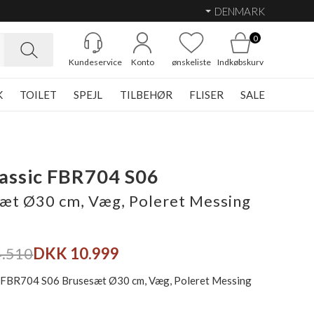
DENMARK
0
Kundeservice
Konto
ønskeliste
Indkøbskurv
K
TOILET
SPEJL
TILBEHØR
FLISER
SALE
lassic FBR704 S06
æt Ø30 cm, Væg, Poleret Messing
.510
DKK 10.999
c FBR704 S06 Brusesæt Ø30 cm, Væg, Poleret Messing