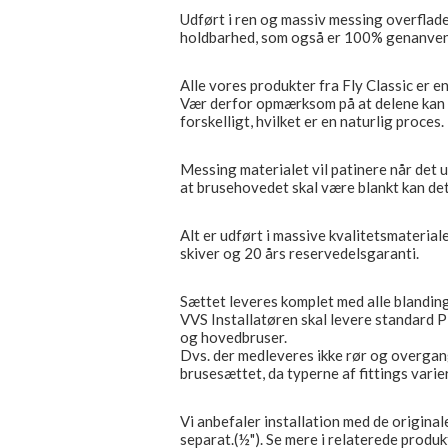
Udført i ren og massiv messing overflad
holdbarhed, som også er 100% genanven
Alle vores produkter fra Fly Classic er e
Vær derfor opmærksom på at delene kan 
forskelligt, hvilket er en naturlig proces.
Messing materialet vil patinere når det u
at brusehovedet skal være blankt kan de
Alt er udført i massive kvalitetsmaterial
skiver og 20 års reservedelsgaranti.
Sættet leveres komplet med alle blandin
VVS Installatøren skal levere standard P
og hovedbruser.
Dvs. der medleveres ikke rør og overgang
brusesættet, da typerne af fittings varie
Vi anbefaler installation med de original
separat.(½"). Se mere i relaterede produk