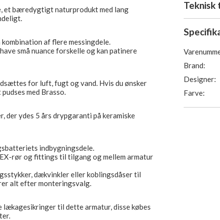
Teknisk 
e, et bæredygtigt naturprodukt med lang
deligt.
Specifik
n kombination af flere messingdele.
have små nuance forskelle og kan patinere
Varenumme
Brand:
Designer:
dsættes for luft, fugt og vand. Hvis du ønsker
t pudses med Brasso.
Farve:
er, der ydes 5 års drypgaranti på keramiske
gsbatteriets indbygningsdele.
EX-rør og fittings til tilgang og mellem armatur
sstykker, dækvinkler eller koblingsdåser til
rer alt efter monteringsvalg.
e lækagesikringer til dette armatur, disse købes
ter.