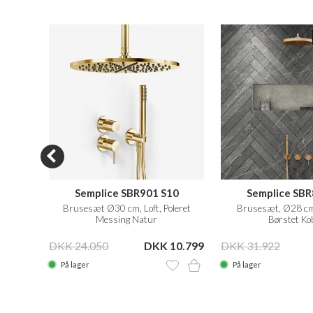
N SALE
S06
Semplice SBR901 S10
Semplice SBR
tsort
Brusesæt Ø30 cm, Loft, Poleret
Brusesæt, Ø28 cm
Messing Natur
Børstet Ko
10.499
DKK 24.050
DKK 10.799
DKK 31.922
På lager
På lager