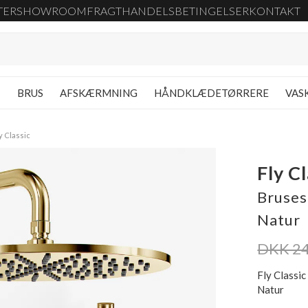
TER
SHOWROOM
FRAGT
HANDELSBETINGELSER
KONTAKT
G
BRUS
AFSKÆRMNING
HÅNDKLÆDETØRRERE
VAS
y Classic
Fly C
Bruses
Natur
DKK 24
Fly Classi
Natur