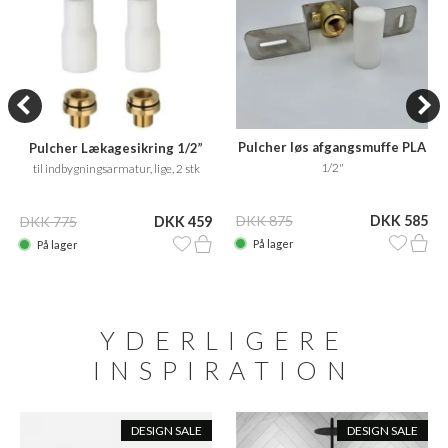
Pulcher løs afgangsmuffe PLA
Pulcher Lækagesikring 1/2”
1/2"
til indbygningsarmatur, lige, 2 stk
DKK 875
DKK 585
DKK 775
DKK 459
På lager
På lager
YDERLIGERE
INSPIRATION
DESIGN SALE
DESIGN SALE