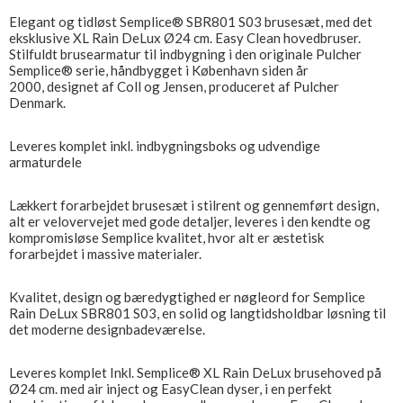
Elegant og tidløst Semplice® SBR801 S03 brusesæt, med det
eksklusive XL Rain DeLux Ø24 cm. Easy Clean hovedbruser.
Stilfuldt brusearmatur til indbygning i den originale Pulcher
Semplice® serie, håndbygget i København siden år
2000, designet af Coll og Jensen, produceret af Pulcher
Denmark.
Leveres komplet inkl. indbygningsboks og udvendige
armaturdele
Lækkert forarbejdet brusesæt i stilrent og gennemført design,
alt er velovervejet med gode detaljer, leveres i den kendte og
kompromisløse Semplice kvalitet, hvor alt er æstetisk
forarbejdet i massive materialer.
Kvalitet, design og bæredygtighed er nøgleord for Semplice
Rain DeLux SBR801 S03, en solid og langtidsholdbar løsning til
det moderne designbadeværelse.
Leveres komplet Inkl. Semplice® XL Rain DeLux brusehoved på
Ø24 cm. med air inject og EasyClean dyser, i en perfekt