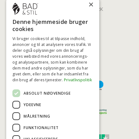
×
2100 KØBENHAVN • DANMARK
+45 3920 5084
Denne hjemmeside bruger
BADSTIL@BADSTIL.DK
cookies
Vi bruger cookies til at tilpasse indhold,
annoncer og til at analysere vores trafik. Vi
HØJESTE KREDITVÆRDIGHED
deler også oplysninger om din brug af
vores websted med vores annoncerings-
og analysepartnere, som kan kombinere
dem med andre oplysninger, som du har
givet dem, eller som de har indsamlet fra
BETALINGSMULIGHEDER
din brug af deres tjenester.
Privatlivspolitik
ABSOLUT NØDVENDIGE
TRYG OG SIKKER E-HANDEL
YDEEVNE
MÅLRETNING
FUNKTIONALITET
TRUST SCORE 4,7