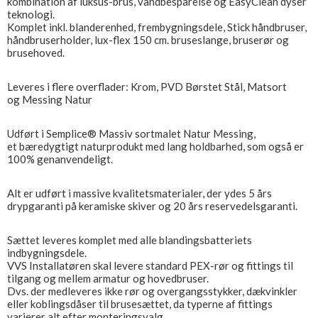
kombination af luksus-brus, vandbesparelse og EasyClean dyser
teknologi.
Komplet inkl. blanderenhed, frembygningsdele, Stick håndbruser,
håndbruserholder, lux-flex 150 cm. bruseslange, bruserør og
brusehoved.
Leveres i flere overflader: Krom, PVD Børstet Stål, Matsort
og Messing Natur
Udført i Semplice® Massiv sortmalet Natur Messing,
et bæredygtigt naturprodukt med lang holdbarhed, som også er
100% genanvendeligt.
Alt er udført i massive kvalitetsmaterialer, der ydes 5 års
drypgaranti på keramiske skiver og 20 års reservedelsgaranti.
Sættet leveres komplet med alle blandingsbatteriets
indbygningsdele.
VVS Installatøren skal levere standard PEX-rør og fittings til
tilgang og mellem armatur og hovedbruser.
Dvs. der medleveres ikke rør og overgangsstykker, dækvinkler
eller koblingsdåser til brusesættet, da typerne af fittings
varierer alt efter monteringsvalg.