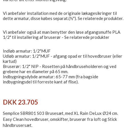
Vi anbefaler installation med de originale lækagesikringer til
dette armatur, disse købes separat.(½"). Se relaterede produkter.
Vi anbefaler også at man benytter den løse afgangsmuffe PLA
1/2" til installering af bruserør - Se relaterede produkter
Indløb armatur: 1/2"MUF
Udløb armatur: 1/2"MUF - afgang opad er til hovedbruser (eller
kartud)
Bruserør: 1/2" NIP - Rosetten på håndbruseholderen og ved
grebene har en diameter på 65 mm.
Indbygningsdybde armatur: 65-77 mm (fra bagside
indbygningsdel til forreste kant af flise).
DKK 23.705
Semplice SBR801 S03 Brusesæt, med XL Rain DeLux Ø24 cm.
Easy Clean hovedbruser, omskifter, bruserør fra loft og Stick
håndbrusersæt.