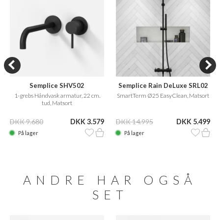
Semplice SHV502
Semplice Rain DeLuxe SRL02
1-grebs Håndvask armatur, 22 cm.
SmartTerm Ø25 EasyClean, Matsort
tud, Matsort
DKK 9.680
DKK 3.579
DKK 14.995
DKK 5.499
På lager
På lager
ANDRE HAR OGSÅ
SET