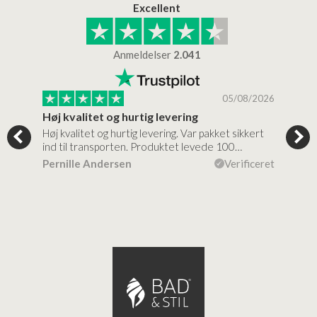
Excellent
Anmeldelser
2.041
/2026
05/08/2026
Høj kvalitet og hurtig levering
Mege
tigt,
Høj kvalitet og hurtig levering. Var pakket sikkert
Prod
ind til transporten. Produktet levede 100…
kval
efte
ceret
Pernille Andersen
Verificeret
Ann