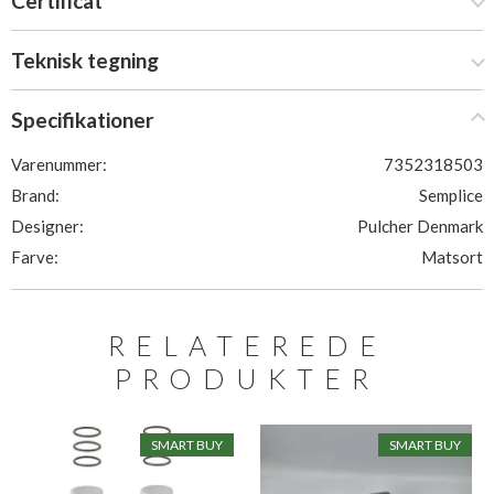
Certificat
Teknisk tegning
Specifikationer
Varenummer:
7352318503
Brand:
Semplice
Designer:
Pulcher Denmark
Farve:
Matsort
RELATEREDE
PRODUKTER
SMART BUY
SMART BUY