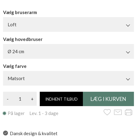
Vælg bruserarm
Loft
Vælg hovedbruser
Ø 24 cm
Vælg farve
Matsort
-
+
INDHENT TILBUD
På lager Lev. 1 - 3 dage
Dansk design & kvalitet