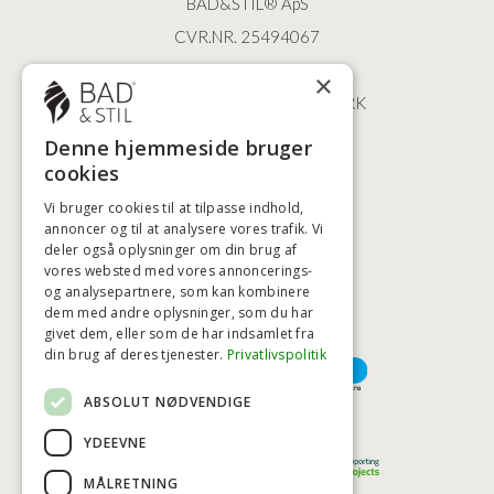
BAD&STIL® ApS
CVR.NR. 25494067
ØSTERBROGADE 202
×
2100 KØBENHAVN • DANMARK
+45 3920 5084
Denne hjemmeside bruger
BADSTIL@BADSTIL.DK
cookies
Vi bruger cookies til at tilpasse indhold,
annoncer og til at analysere vores trafik. Vi
HØJESTE KREDITVÆRDIGHED
deler også oplysninger om din brug af
vores websted med vores annoncerings-
og analysepartnere, som kan kombinere
dem med andre oplysninger, som du har
givet dem, eller som de har indsamlet fra
BETALINGSMULIGHEDER
din brug af deres tjenester.
Privatlivspolitik
ABSOLUT NØDVENDIGE
TRYG OG SIKKER E-HANDEL
YDEEVNE
MÅLRETNING