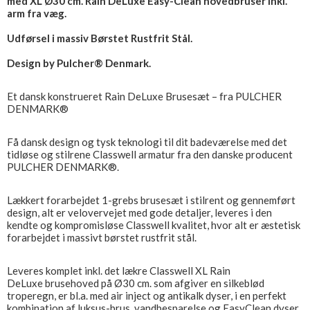
med XL Ø30 cm. Rain DeLuxe Easy-Clean hovedbruser inkl.
arm fra væg.
Udførsel i massiv Børstet Rustfrit Stål.
Design by Pulcher® Denmark.
Et dansk konstrueret Rain DeLuxe Brusesæt – fra PULCHER
DENMARK®
Få dansk design og tysk teknologi til dit badeværelse med det
tidløse og stilrene Classwell armatur fra den danske producent
PULCHER DENMARK®.
Lækkert forarbejdet 1-grebs brusesæt i stilrent og gennemført
design, alt er velovervejet med gode detaljer, leveres i den
kendte og kompromisløse Classwell kvalitet, hvor alt er æstetisk
forarbejdet i massivt børstet rustfrit stål.
Leveres komplet inkl. det lækre Classwell XL Rain
DeLuxe brusehoved på Ø30 cm. som afgiver en silkeblød
troperegn, er bl.a. med air inject og antikalk dyser, i en perfekt
kombination af luksus-brus, vandbesparelse og EasyClean dyser