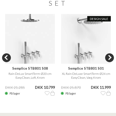
SET
DESIGN SALE
Semplice STB801 S08
Semplice STB801 S01
Rain DeLux SmartTerm Ø20 cm
XL Rain DeLuxe SmartTerm Ø24 cm
EasyClean, Loft, Krom
EasyClean, Væg, Krom
DKK 21.285
DKK 10.799
DKK 25.870
DKK 11.999
På lager
På lager