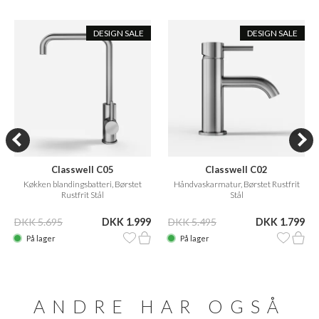
DESIGN SALE
DESIGN SALE
Classwell C05
Classwell C02
Køkken blandingsbatteri, Børstet
Håndvaskarmatur, Børstet Rustfrit
Rustfrit Stål
Stål
DKK 5.695
DKK 1.999
DKK 5.495
DKK 1.799
På lager
På lager
ANDRE HAR OGSÅ