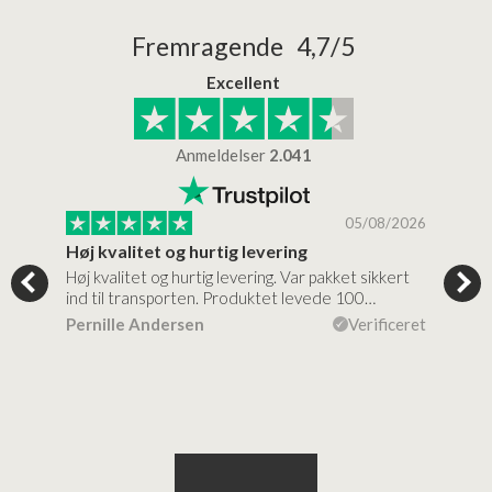
Fremragende 4,7/5
Excellent
Anmeldelser
2.041
/2026
05/08/2026
Høj kvalitet og hurtig levering
Mege
tigt,
Høj kvalitet og hurtig levering. Var pakket sikkert
Prod
ind til transporten. Produktet levede 100…
kval
efte
ceret
Pernille Andersen
Verificeret
Ann