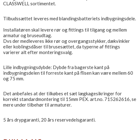
CLASSWELL sortimentet.
Tilbudssættet leveres med blandingsbatteriets indbygningsdele.
Installatøren skal levere rør og fittings til tilgang og mellem
armatur og bruseudtag.
Dvs der medleveres ikke rør og overgangsstykker, dækvinkler
eller koblingsdåser til brusesættet, da typerne af fittings
varierer alt efter monteringsvalg.
Lille indbygningsdybde: Dybde fra bagerste kant på
indbygningsdelen til forreste kant på flisen kan være mellem 60
og 75 mm.
Det anbefales at der tilkøbes et sæt lægkagesikringer for
korrekt standardmontering til 15mm PEX. art.no. 715262616, se
mere under tilbehør til armaturer.
5 års drypgaranti, 20 års reservedelsgaranti.