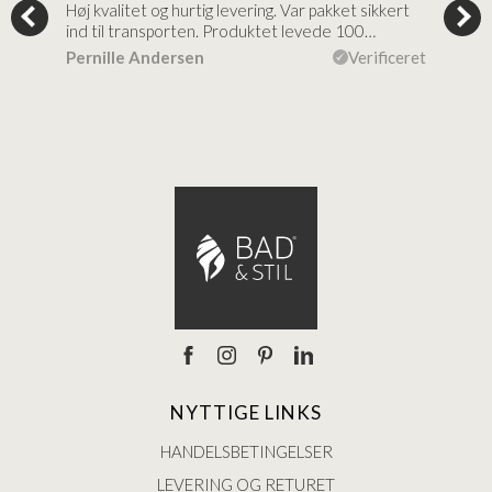
tigt,
Høj kvalitet og hurtig levering. Var pakket sikkert
Prod
ind til transporten. Produktet levede 100…
kval
efte
ceret
Pernille Andersen
Verificeret
Ann
NYTTIGE LINKS
HANDELSBETINGELSER
LEVERING OG RETURET