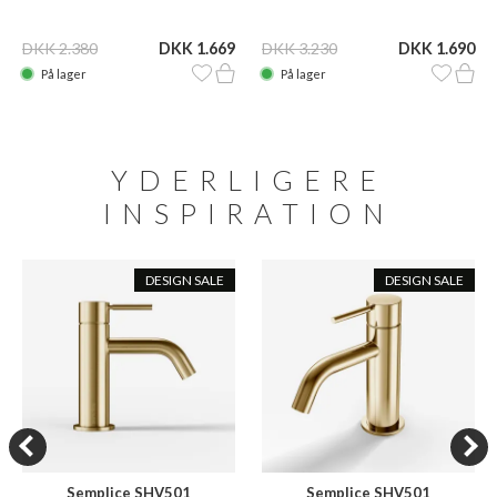
DKK 2.380
DKK 1.669
DKK 3.230
DKK 1.690
På lager
På lager
YDERLIGERE
INSPIRATION
DESIGN SALE
DESIGN SALE
Semplice SHV501
Semplice SHV501