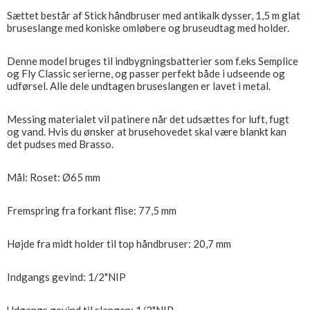
Sættet består af Stick håndbruser med antikalk dysser, 1,5 m glat
bruseslange med koniske omløbere og bruseudtag med holder.
Denne model bruges til indbygningsbatterier som f.eks Semplice
og Fly Classic serierne, og passer perfekt både i udseende og
udførsel. Alle dele undtagen bruseslangen er lavet i metal.
Messing materialet vil patinere når det udsættes for luft, fugt
og vand. Hvis du ønsker at brusehovedet skal være blankt kan
det pudses med Brasso.
Mål: Roset: Ø65 mm
Fremspring fra forkant flise: 77,5 mm
Højde fra midt holder til top håndbruser: 20,7 mm
Indgangs gevind: 1/2"NIP