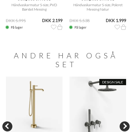
Håndvaskarmatur S-size, PVD
Håndvaskarmatur S-size, Poleret
Børstet Messing
Messing Natur
DKK 5.995
DKK 2.199
DKK 5.538
DKK 1.999
På lager
På lager
ANDRE HAR OGSÅ
SET
DESIGN SALE