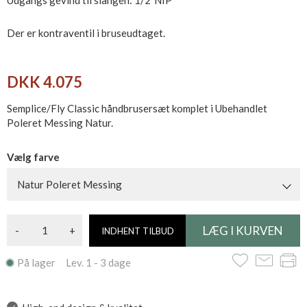
Udgangs gevind til slangen: 1/2"NIP
Der er kontraventil i bruseudtaget.
DKK 4.075
Semplice/Fly Classic håndbrusersæt komplet i Ubehandlet
Poleret Messing Natur.
Vælg farve
Natur Poleret Messing
-
+
INDHENT TILBUD
På lager Lev. 1 - 3 dage