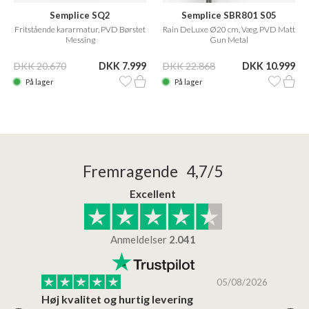
Semplice SQ2
Semplice SBR801 S05
Fritstående kararmatur, PVD Børstet
Rain DeLuxe Ø20 cm, Væg, PVD Matt
Messing
Gun Metal
DKK 20.670
DKK 7.999
DKK 22.868
DKK 10.999
På lager
På lager
Fremragende 4,7/5
Excellent
Anmeldelser
2.041
/2026
05/08/2026
Høj kvalitet og hurtig levering
Mege