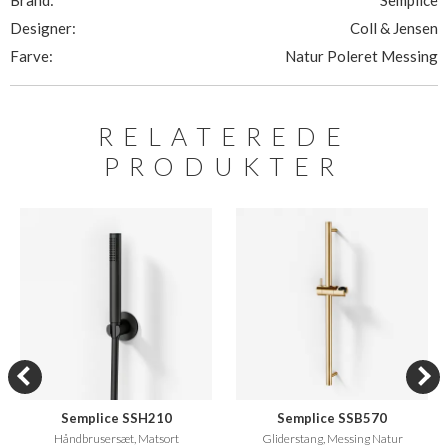
Brand:
Semplice
Designer:
Coll & Jensen
Farve:
Natur Poleret Messing
RELATEREDE
PRODUKTER
Semplice SSH210
Semplice SSB570
Håndbrusersæt, Matsort
Gliderstang, Messing Natur