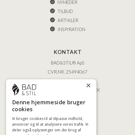
NYHEDER
TILBUD
ARTIKLER
INSPIRATION
KONTAKT
BAD&STIL® ApS
CVR.NR. 25494067
ØSTERBROGADE 202
×
2100 KØBENHAVN • DANMARK
+45 3920 5084
Denne hjemmeside bruger
BADSTIL@BADSTIL.DK
cookies
Vi bruger cookies til at tilpasse indhold,
annoncer og til at analysere vores trafik. Vi
deler også oplysninger om din brug af
HØJESTE KREDITVÆRDIGHED