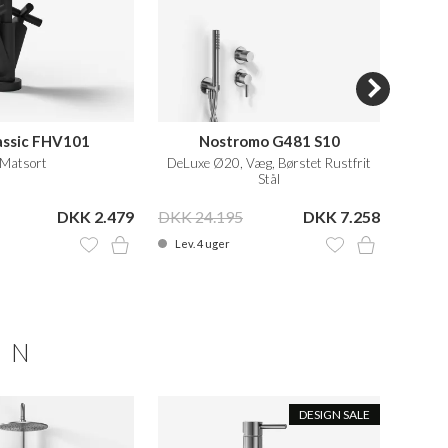
lassic FHV101
Nostromo G481 S10
Matsort
DeLuxe Ø20, Væg, Børstet Rustfrit
Brus
Stål
Væ
DKK 2.479
DKK 24.195
DKK 7.258
DKK 2
Lev. 4 uger
På la
ON
DESIGN SALE