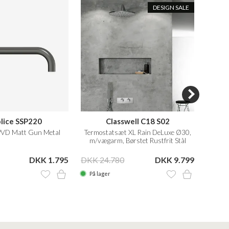
DESIGN SALE
lice SSP220
Classwell C18 S02
A
 PVD Matt Gun Metal
Termostatsæt XL Rain DeLuxe Ø30,
S-siz
m/vægarm, Børstet Rustfrit Stål
DKK 1.795
DKK 24.780
DKK 9.799
DKK 3
På lager
På la