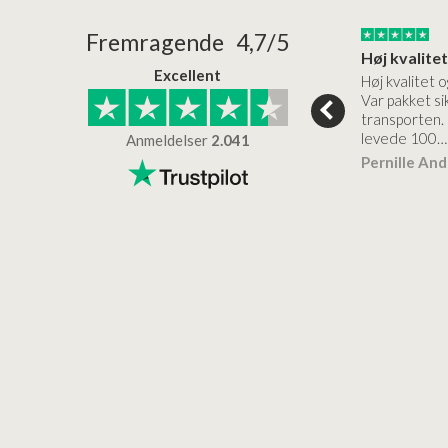
24/01/2026
22/01/2026
Fremragende 4,7/5
Superflot bademøbel og rigtig lynhurtig…
Kanon god service
Excellent
emøbel og rigtig
Kanon god service. Varerne
Høj kvalitet o
vice og levering
bliver leveret hurtigt, og det
Var pakket sik
er virkelig kvalitet.
transporten.
levede 100…
Anmeldelser
2.041
ensen
Lise
Verificeret
Pernille An
Verificeret