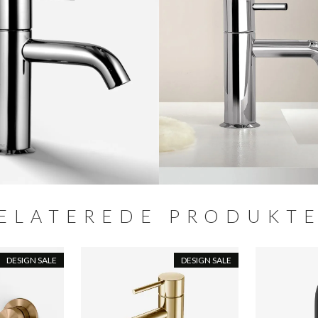
 langtidsholdbare materialer, produktionen
ering og er desuden OHSAS 18001 certificeret,
bejdsmiljøaktiviteter, der skal sikre
ELATEREDE PRODUKT
DESIGN SALE
DESIGN SALE