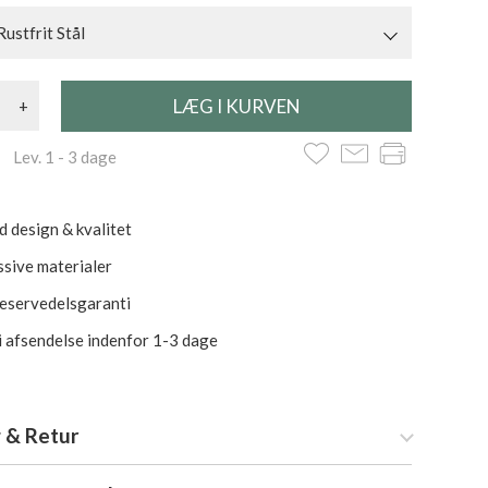
Rustfrit Stål
+
 Lev. 1 - 3 dage
d design & kvalitet
ssive materialer
reservedelsgaranti
i afsendelse indenfor 1-3 dage
 & Retur