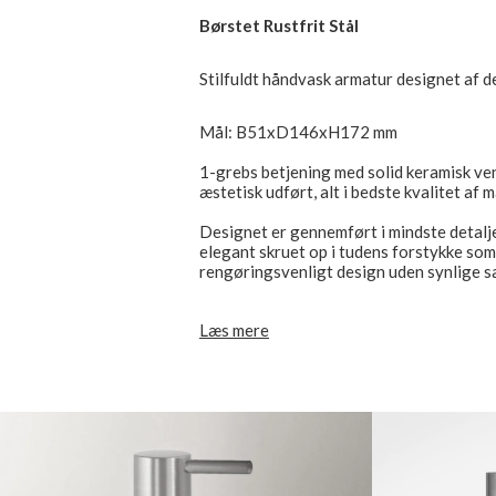
Børstet Rustfrit Stål
Stilfuldt håndvask armatur designet af d
Mål: B51xD146xH172 mm
1-grebs betjening med solid keramisk ven
æstetisk udført, alt i bedste kvalitet af 
Designet er gennemført i mindste detalje,
elegant skruet op i tudens forstykke som 
rengøringsvenligt design uden synlige s
Nostromo er for dem der forventer det 
Læs mere
i slidstærk høj kvalitet hvor der ikke er
10 års reservedelsgaranti, 5 års drypgar
Armaturet er nemt at servicere, bla. er lu
Leveres inkl. tilslutningsslanger, ekskl. b
EU produceret,.