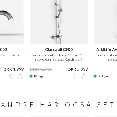
 C02
Classwell C900
ArkiLife 
rstet Rustfrit
Termostatsæt XL Rain DeLuxe Ø30
Termostatsæ
EasyClean, Børstet Rustfrit Stål
Børste
DKK 1.799
DKK 16.995
DKK 5.999
På lager
På lager
ANDRE HAR OGSÅ SET