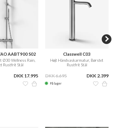
AVAO AABT900 S02
Classwell C03
t Ø30 Wellness Rain,
Højt Håndvaskarmatur, Børstet
Håndv
t Rustfrit Stål
Rustfrit Stål
DKK 17.995
DKK 6.695
DKK 2.399
DKK 8
På lager
På la