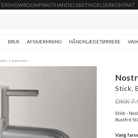
TER
SHOWROOM
FRAGT
HANDELSBETINGELSER
KONTAKT
G
BRUS
AFSKÆRMNING
HÅNDKLÆDETØRRERE
VAS
matur
Nostromo
Nost
Stick, 
DKK 7.
Stick - No
Rustfrit St
Vælg farv