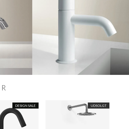
ER
DESIGN SALE
UDSOLGT