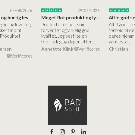
05/08/2026
29/07/2026
Høj kvalitet og hurtig levering
Meget flot produkt og lynhurtigt levering
g hurtig levering.
Produktet er helt som
Altid god ser
kert ind til
forventet og virkelig god
forhold til d
 Produktet
kvalitet. Jeg bestilte en
deres hjemme
formiddag og dagen efter…
varmeste…
dersen
Annettte Klink
Verificeret
Christian
Verificeret