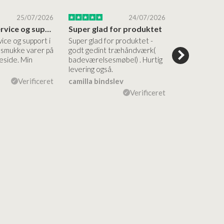
25/07/2026
24/07/2026
Altid god service og support i forhold…
Super glad for produktet
Alt var god
vice og support i
Super glad for produktet -
Alt var godt:
e smukke varer på
godt gedint træhåndværk(
forståelig h
side. Min
badeværelsesmøbel) . Hurtig
nem bestilling
levering også.
levering Sup
Verificeret
camilla bindslev
Flemming V
Verificeret