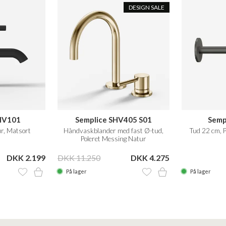
DESIGN SALE
HV101
Semplice SHV405 S01
Semp
, Matsort
Håndvaskblander med fast Ø-tud,
Tud 22 cm,
Poleret Messing Natur
DKK 2.199
DKK 11.250
DKK 4.275
På lager
På lager