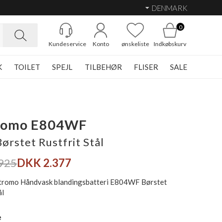
DENMARK
0
Kundeservice
Konto
ønskeliste
Indkøbskurv
K
TOILET
SPEJL
TILBEHØR
FLISER
SALE
romo E804WF
Børstet Rustfrit Stål
925
DKK 2.377
stromo Håndvask blandingsbatteri E804WF Børstet
ål
e