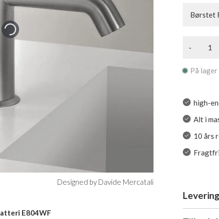
Børstet 
-
På lager
high-en
Alt i ma
10 års 
Fragtfr
Designed by Davide Mercatali
Levering
batteri E804WF