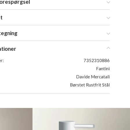
forespørgsel
at
tegning
ationer
r:
7352310886
Fantini
Davide Mercatali
Børstet Rustfrit Stål