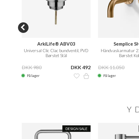
n
ArkiLife® ABV03
Semplice S
er gel,
Universal Clic Clac bundventil, PVD
Håndvaskarmatur 22
Børstet Stål
Børstet Ko
KK 179
DKK 980
DKK 492
DKK 11.050
På lager
På lager
Y
N SALE
DESIGN SALE