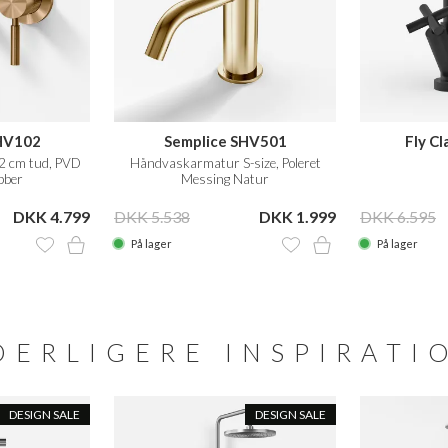
HV102
Semplice SHV501
Fly C
 cm tud, PVD
Håndvaskarmatur S-size, Poleret
bber
Messing Natur
DKK 4.799
DKK 5.538
DKK 1.999
DKK 6.595
På lager
På lager
DERLIGERE INSPIRATI
DESIGN SALE
DESIGN SALE