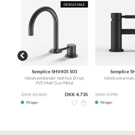
DESIGN SALE
01
Semplice SHV405 S01
Semplice S
Håndvaskblander med fast Ø-tud,
Håndvaskarmatur
PVD Matt Gun Metal
 4.499
DKK 12.460
DKK 4.735
DKK 5.995
På lager
På lager