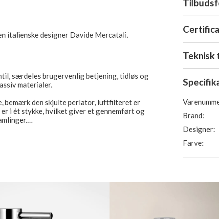
Tilbuds
Certific
en italienske designer Davide Mercatali.
Teknisk 
til, særdeles brugervenlig betjening, tidløs og
Specifik
massiv materialer.
Varenumme
 bemærk den skjulte perlator, luftfilteret er
er i ét stykke, hvilket giver et gennemført og
Brand:
amlinger.
Designer:
bedste, som ønsker et bæredygtigt produkt
Farve:
 gået på kompromis med materialerne.
anti og 5 års reklamationsret.
ftfilter standard fra Neoperl.
undventil.