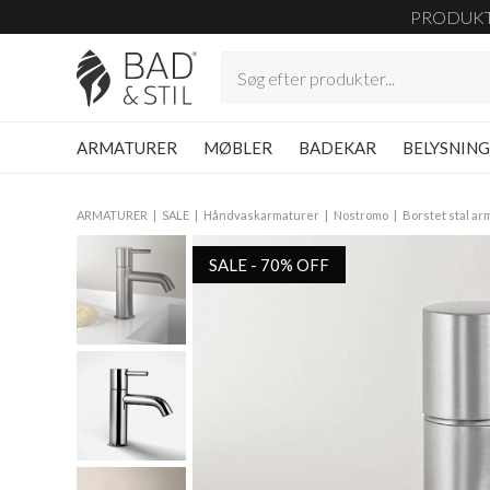
PRODUK
ARMATURER
MØBLER
BADEKAR
BELYSNIN
ARMATURER
SALE
Håndvaskarmaturer
Nostromo
Borstet stal ar
SALE - 70% OFF