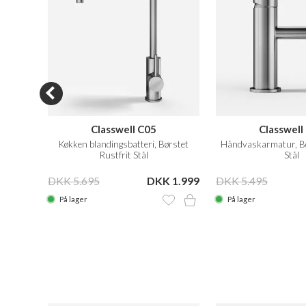
Classwell C05
Classwell
ørstet
Køkken blandingsbatteri, Børstet
Håndvaskarmatur, Bø
Rustfrit Stål
Stål
 1.799
DKK 5.695
DKK 1.999
DKK 5.495
På lager
På lager