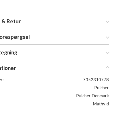
 & Retur
forespørgsel
tegning
ationer
r:
7352310778
Pulcher
Pulcher Denmark
Mathvid