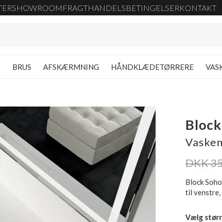
TER
SHOWROOM
FRAGT
HANDELSBETINGELSER
KONTAKT
G
BRUS
AFSKÆRMNING
HÅNDKLÆDETØRRERE
VAS
Block
Vaskem
DKK 35
Block Soho
til venstre
Vælg størr