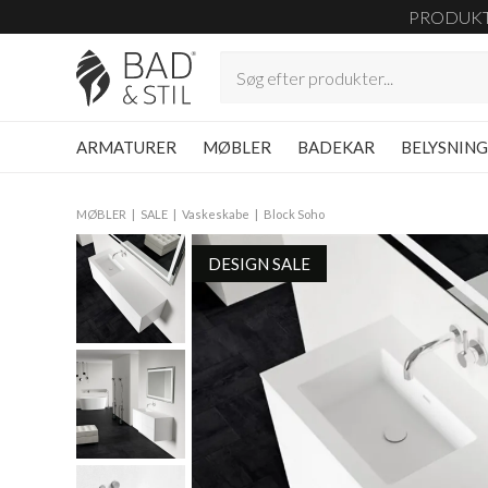
PRODUK
ARMATURER
MØBLER
BADEKAR
BELYSNIN
MØBLER
SALE
Vaskeskabe
Block Soho
DESIGN SALE