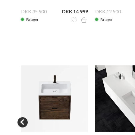
DKK 35.900
DKK 14.999
DKK 12.500
På lager
På lager