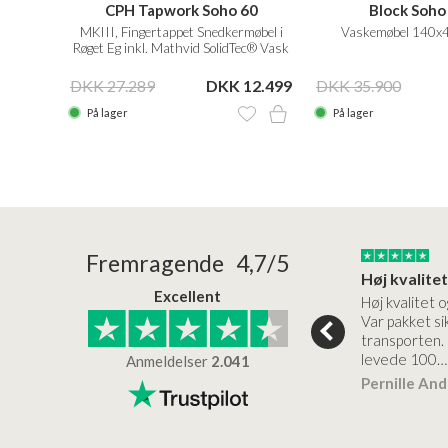
40R
CPH Tapwork Soho 60
Block Soho
møbel i
MKIII, Fingertappet Snedkermøbel i
Vaskemøbel 140x4
ec® Vask
Røget Eg inkl. Mathvid SolidTec® Vask
21.999
DKK 27.289
DKK 12.499
DKK 35.900
På lager
På lager
24/01/2026
22/01/2026
Fremragende 4,7/5
Superflot bademøbel og rigtig lynhurtig…
Kanon god service
Excellent
emøbel og rigtig
Kanon god service. Varerne
Høj kvalitet o
vice og levering
bliver leveret hurtigt, og det
Var pakket sik
er virkelig kvalitet.
transporten.
levede 100…
Anmeldelser
2.041
ensen
Lise
Verificeret
Pernille An
Verificeret