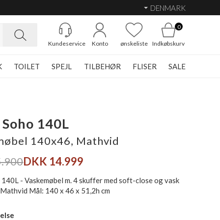
DENMARK
0
Kundeservice
Konto
ønskeliste
Indkøbskurv
K
TOILET
SPEJL
TILBEHØR
FLISER
SALE
 Soho 140L
øbel 140x46, Mathvid
.900
DKK 14.999
 140L - Vaskemøbel m. 4 skuffer med soft-close og vask
, Mathvid Mål: 140 x 46 x 51,2h cm
else