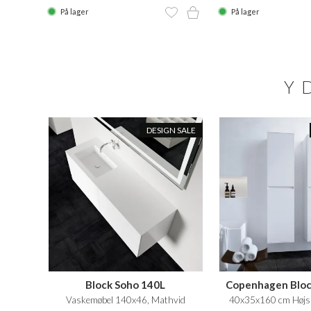
På lager
På lager
Y
DESIGN SALE
Block Soho 140L
Copenhagen Blo
Vaskemøbel 140x46, Mathvid
40x35x160 cm Højs