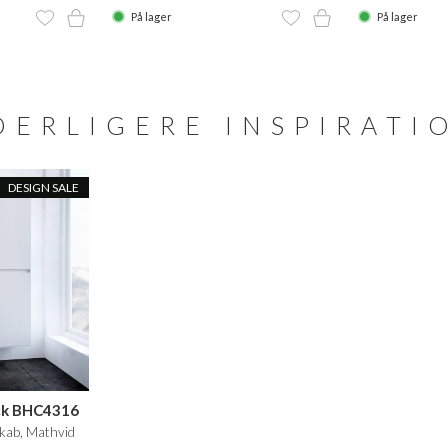
På lager
På lager
DERLIGERE INSPIRATI
DESIGN SALE
ck BHC4316
kab, Mathvid