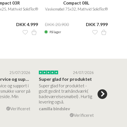
mpact 03R
Compact 08L
x25, Mathvid SolidTec®
Vaskemøbel 75x32, Mathvid SolidTec®
Va
DKK 4.999
DKK 20.900
DKK 7.999
DKK 3
På lager
På la
25/07/2026
24/07/2026
Altid god service og support i forhold…
Super glad for produktet
Alt var god
vice og support i
Super glad for produktet -
Alt var godt:
e smukke varer på
godt gedint træhåndværk(
forståelig h
side. Min
badeværelsesmøbel) . Hurtig
nem bestilling
levering også.
levering Sup
Verificeret
camilla bindslev
Flemming V
Verificeret