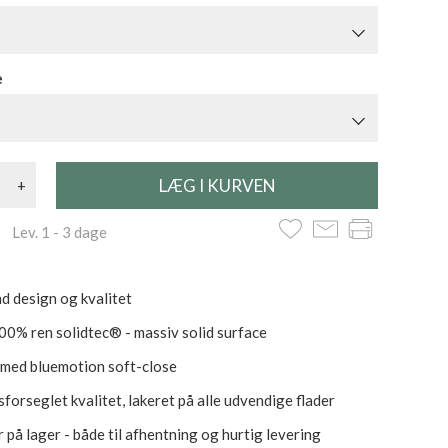
e
+
 Lev. 1 - 3 dage
d design og kvalitet
100% ren solidtec® - massiv solid surface
 med bluemotion soft-close
forseglet kvalitet, lakeret på alle udvendige flader
 på lager - både til afhentning og hurtig levering