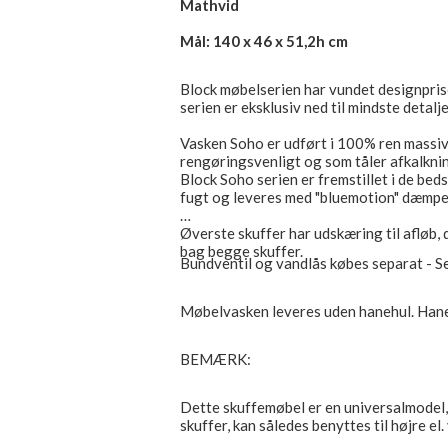
Mathvid
Mål: 140 x 46 x 51,2h cm
Block møbelserien har vundet designpris
serien er eksklusiv ned til mindste detalje
Vasken Soho er udført i 100% ren massiv 
rengøringsvenligt og som tåler afkalkni
Block Soho serien er fremstillet i de bed
fugt og leveres med "bluemotion" dæmper
Øverste skuffer har udskæring til afløb, 
bag begge skuffer.
Bundventil og vandlås købes separat - S
Møbelvasken leveres uden hanehul. Haneh
BEMÆRK:
Dette skuffemøbel er en universalmodel, 
skuffer, kan således benyttes til højre el