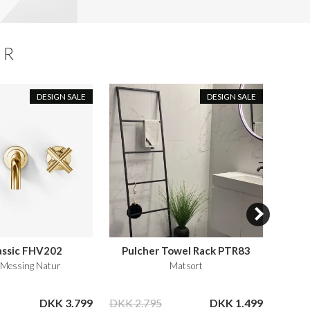
ER
DESIGN SALE
DESIGN SALE
lassic FHV202
Pulcher Towel Rack PTR83
t Messing Natur
Matsort
1-gre
DKK 3.799
DKK 2.795
DKK 1.499
DKK 1