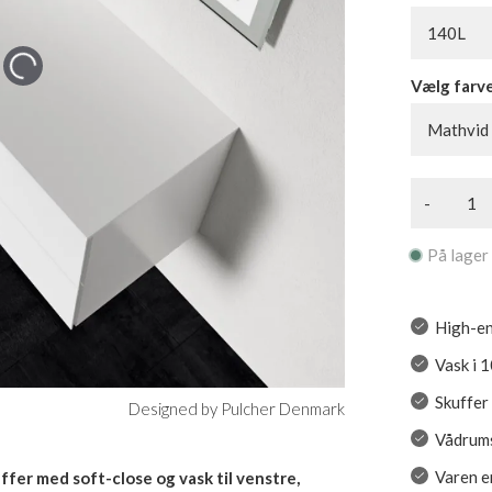
140L
Vælg farv
Mathvid
-
På lager
High-en
Vask i 
Skuffer
Designed by Pulcher Denmark
Vådrums
Varen er
fer med soft-close og vask til venstre,