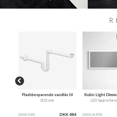
R
N SALE
oho
Pladsbesparende vandlås til
Kubic Light Dimm
badmøbler
vid m/
Ø32 mm
LED Spejl m/farve
16.999
DKK 595
DKK 484
DKK 4.995