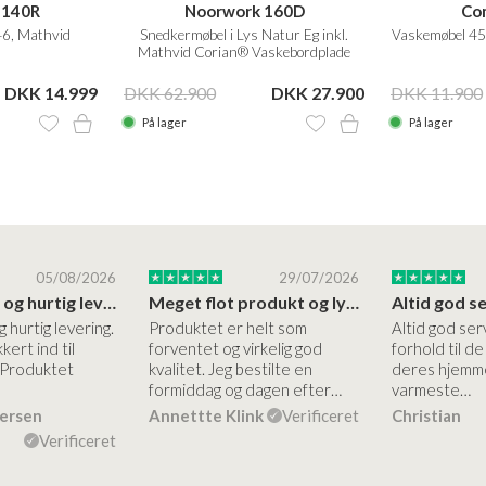
 140R
Noorwork 160D
Co
6, Mathvid
Snedkermøbel i Lys Natur Eg inkl.
Vaskemøbel 45
Mathvid Corian® Vaskebordplade
DKK 14.999
DKK 62.900
DKK 27.900
DKK 11.900
På lager
På lager
05/08/2026
29/07/2026
Høj kvalitet og hurtig levering
Meget flot produkt og lynhurtigt levering
g hurtig levering.
Produktet er helt som
Altid god ser
kert ind til
forventet og virkelig god
forhold til d
 Produktet
kvalitet. Jeg bestilte en
deres hjemme
formiddag og dagen efter…
varmeste…
dersen
Annettte Klink
Verificeret
Christian
Verificeret