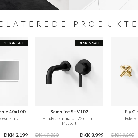
ELATEREDE PRODUKT
DESIGN SALE
DESIGN SALE
able 40x100
Semplice SHV102
Fly C
regulering
Håndvaskarmatur, 22 cm tud,
Polere
Matsort
DKK 2.199
DKK 9.350
DKK 3.999
DKK 9.595