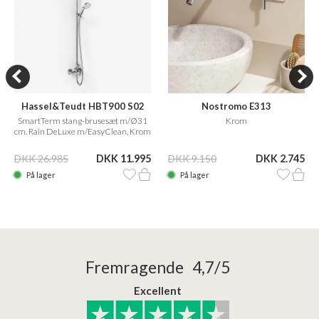
Hassel&Teudt HBT900 S02
Nostromo E313
SmartTerm stang-brusesæt m/Ø31
Krom
cm. Rain DeLuxe m/EasyClean, Krom
DKK 26.985
DKK 11.995
DKK 9.150
DKK 2.745
På lager
På lager
Fremragende 4,7/5
Excellent