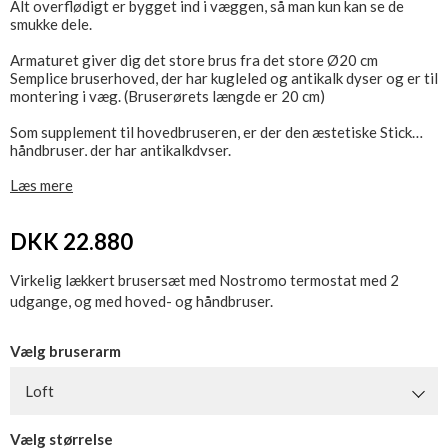
Alt overflødigt er bygget ind i væggen, så man kun kan se de
smukke dele.
Armaturet giver dig det store brus fra det store Ø20 cm
Semplice bruserhoved, der har kugleled og antikalk dyser og er til
montering i væg. (Bruserørets længde er 20 cm)
Som supplement til hovedbruseren, er der den æstetiske Stick
håndbruser, der har antikalkdyser.
Læs mere
Sættet består af Nostromo indbygningstermostat batteri inkl
indbygningsdele, brusehoved og rør, håndbruser med
holder/udtag samt slange.
DKK 22.880
Installatøren skal levere rør og fittings til tilgang og mellem
armatur og bruseudtag.
Virkelig lækkert brusersæt med Nostromo termostat med 2
Dvs der medleveres ikke rør og overgangsstykker, dækvinkler
udgange, og med hoved- og håndbruser.
eller koblingsdåser til brusesættet, da typerne af fittings
varierer alt efter monteringsvalg.
Vælg bruserarm
Vi anbefaler at man installerer lækagesikringer til dette armatur.
Købes separat.(3/4"). Se relaterede produkter.
Loft
Vælg størrelse