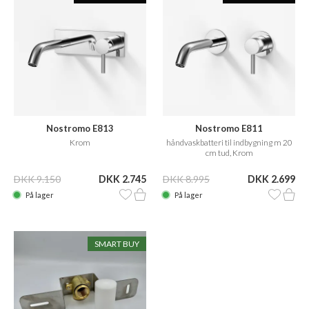
Nostromo E813
Nostromo E811
håndvaskbatteri til
Krom
håndvaskbatteri til indbygning m 20
indbygning m 20 cm fast tud
cm tud, Krom
DKK 9.150
DKK 2.745
DKK 8.995
DKK 2.699
På lager
På lager
SMART BUY