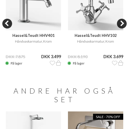
Hassel&Teudt HHV401
Hassel&Teudt HHV102
Håndvaskarmatur, Krom
Håndvaskarmatur, Krom
DKK 7.875
DKK 3.499
DKK 8.190
DKK 3.699
På lager
På lager
ANDRE HAR OGSÅ
SET
SALE - 70% OFF