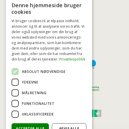
+45 3920 5084
Denne hjemmeside bruger
BADSTIL@BADSTIL.DK
cookies
Vi bruger cookies til at tilpasse indhold,
annoncer og til at analysere vores trafik. Vi
deler også oplysninger om din brug af
HØJESTE KREDITVÆRDIGHED
vores websted med vores annoncerings-
og analysepartnere, som kan kombinere
dem med andre oplysninger, som du har
givet dem, eller som de har indsamlet fra
BETALINGSMULIGHEDER
din brug af deres tjenester.
Privatlivspolitik
ABSOLUT NØDVENDIGE
TRYG OG SIKKER E-HANDEL
YDEEVNE
MÅLRETNING
FUNKTIONALITET
TRUST SCORE 4,7
UKLASSIFICEREDE
Excellent
ACCEPTER ALLE
AFVIS ALLE