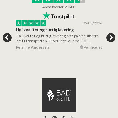
Anmeldelser
2.041
/2026
05/08/2026
Høj kvalitet og hurtig levering
Mege
tigt,
Høj kvalitet og hurtig levering. Var pakket sikkert
Prod
ind til transporten. Produktet levede 100…
kval
efte
ceret
Pernille Andersen
Verificeret
Ann