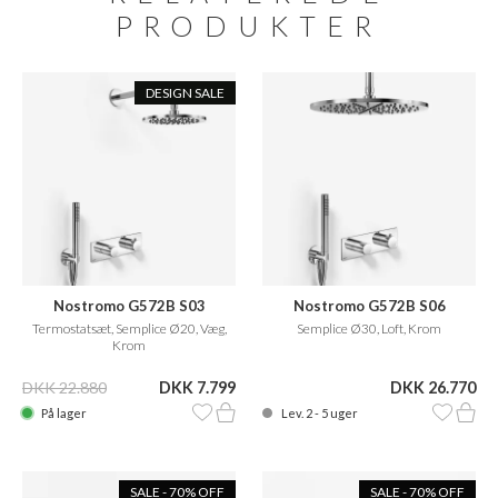
PRODUKTER
DESIGN SALE
Nostromo G572B S03
Nostromo G572B S06
Termostatsæt, Semplice Ø20, Væg,
Semplice Ø30, Loft, Krom
Krom
DKK 22.880
DKK 7.799
DKK 26.770
På lager
Lev. 2 - 5 uger
SALE - 70% OFF
SALE - 70% OFF