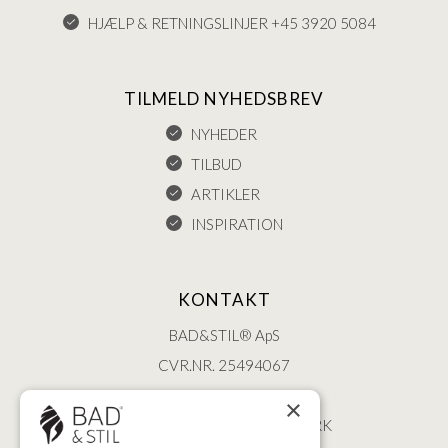
HJÆLP & RETNINGSLINJER +45 3920 5084
TILMELD NYHEDSBREV
NYHEDER
TILBUD
ARTIKLER
INSPIRATION
KONTAKT
BAD&STIL® ApS
CVR.NR. 25494067
ØSTERBROGADE 202
×
2100 KØBENHAVN • DANMARK