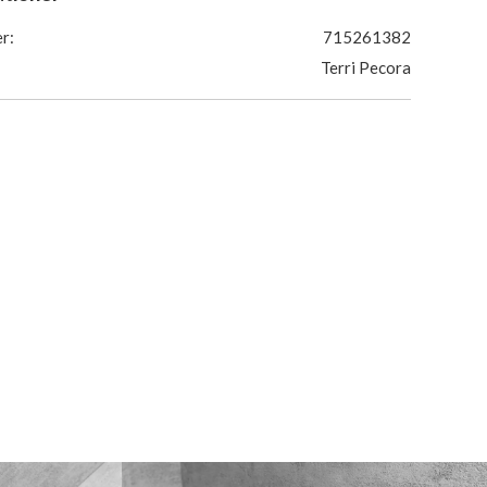
r:
715261382
Terri Pecora