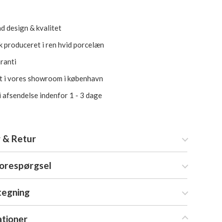
d design & kvalitet
sk produceret i ren hvid porcelæn
aranti
et i vores showroom i københavn
i afsendelse indenfor 1 - 3 dage
 & Retur
forespørgsel
tegning
ationer