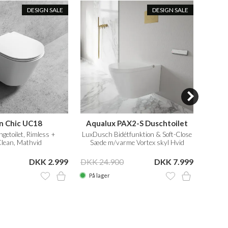
DESIGN SALE
DESIGN SALE
n Chic UC18
Aqualux PAX2-S Duschtoilet
etoilet, Rimless +
LuxDusch Bidétfunktion & Soft-Close
50 cm
lean, Mathvid
Sæde m/varme Vortex skyl Hvid
DKK 2.999
DKK 24.900
DKK 7.999
DKK 6
På lager
På la