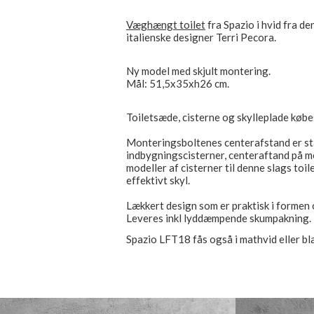
Væghængt toilet
fra Spazio i hvid fra d
italienske designer Terri Pecora.
Ny model med skjult montering.
Mål: 51,5x35xh26 cm.
Toiletsæde, cisterne og skylleplade købe
Monteringsboltenes centerafstand er st
indbygningscisterner, centeraftand på m
modeller af cisterner til denne slags toil
effektivt skyl.
Lækkert design som er praktisk i formen 
Leveres inkl lyddæmpende skumpakning.
Spazio LFT18 fås også i mathvid eller bl