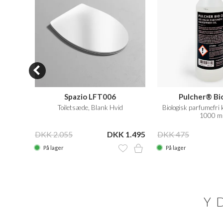
3W
Spazio LFT006
Pulcher® Bi
 Krom
Toiletsæde, Blank Hvid
Biologisk parfumefri k
1000 ml
KK 765
DKK 2.055
DKK 1.495
DKK 475
På lager
På lager
Y