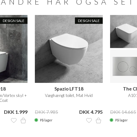
ANDRE HAR OGSÅ SET
DESIGN SALE
DESIGN SALE
D18
Spazio LFT18
The Cl
 m/Vortex skyl +
Væghængt toilet, Mat Hvid
A101
Coat
DKK 1.999
DKK 7.985
DKK 4.795
DKK 14.665
På lager
På lager