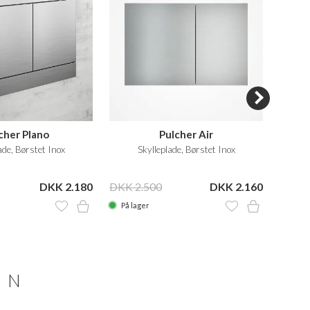
cher Plano
Pulcher Air
ade, Børstet Inox
Skylleplade, Børstet Inox
DKK 2.180
DKK 2.500
DKK 2.160
DKK 4
På lager
På la
ON