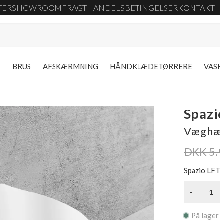
TER
SHOWROOM
FRAGT
HANDELSBETINGELSER
KONTAKT
G
BRUS
AFSKÆRMNING
HÅNDKLÆDETØRRERE
VAS
Spazi
Væghæn
DKK 5.
Spazio LFT
-
På lager