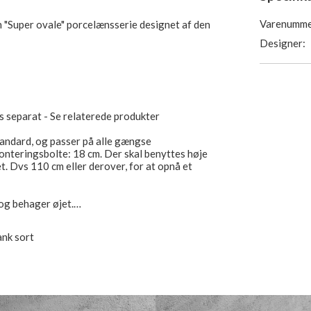
Varenumme
en "Super ovale" porcelænsserie designet af den
Designer:
s separat - Se relaterede produkter
andard, og passer på alle gængse
onteringsbolte: 18 cm. Der skal benyttes høje
et. Dvs 110 cm eller derover, for at opnå et
og behager øjet.
ank sort