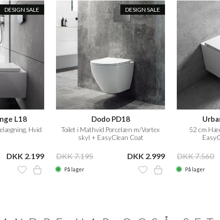
DESIGN SALE
DESIGN SALE
nge L18
Dodo PD18
Urba
elægning, Hvid
Toilet i Mathvid Porcelæn m/Vortex
52 cm Hæng
skyl + EasyClean Coat
EasyC
DKK 2.199
DKK 7.195
DKK 2.999
DKK 7.560
På lager
På lager