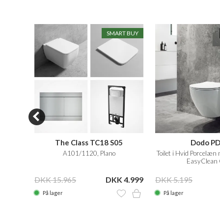
N SALE
SMART BUY
S03
The Class TC18 S05
Dodo P
/1120,
A101/1120, Plano
Toilet i Hvid Porcelæn
EasyClean 
 6.999
DKK 15.965
DKK 4.999
DKK 5.195
På lager
På lager