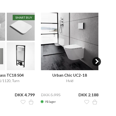
SMART BUY
ass TC18 S04
Urban Chic UC2-18
/1120, Turn
Hvid
Toil
DKK 4.799
DKK 5.995
DKK 2.188
DKK 7
På lager
På la