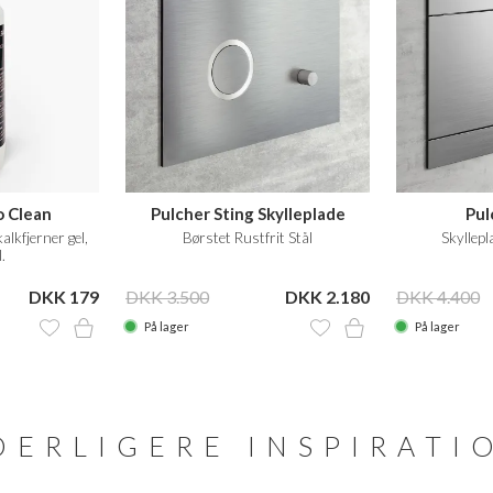
o Clean
Pulcher Sting Skylleplade
Pul
alkfjerner gel,
Børstet Rustfrit Stål
Skyllepl
.
DKK 179
DKK 3.500
DKK 2.180
DKK 4.400
På lager
På lager
DERLIGERE INSPIRATI