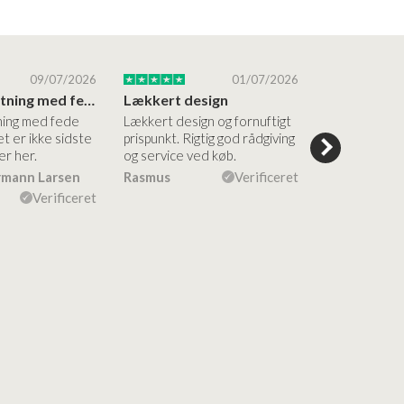
09/07/2026
01/07/2026
Super forretning med fede produkter
Lækkert design
ning med fede
Lækkert design og fornuftigt
Flinke og me
t er ikke sidste
prispunkt. Rigtig god rådgiving
medarbejdere
er her.
og service ved køb.
en fin måde. F
både af vask
rmann Larsen
Rasmus
Verificeret
Ulla Konner
Verificeret