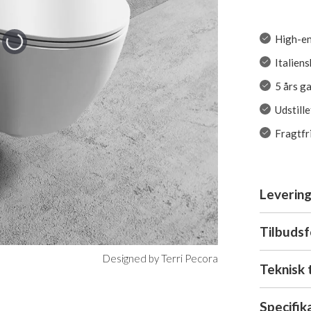
High-en
Italien
5 års g
Udstill
Fragtfr
Levering
Tilbuds
Designed by Terri Pecora
Teknisk 
Specifik