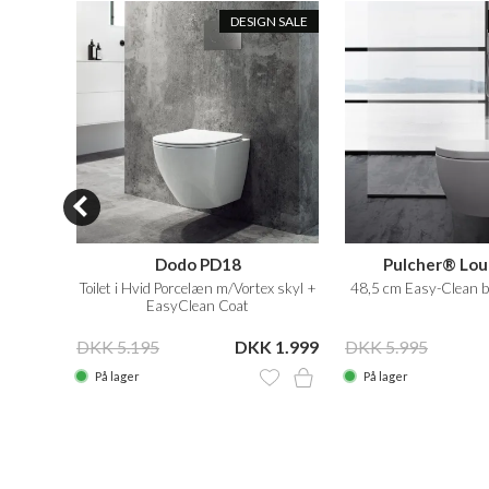
T BUY
DESIGN SALE
S05
Dodo PD18
Pulcher® Lou
/1120,
Toilet i Hvid Porcelæn m/Vortex skyl +
48,5 cm Easy-Clean b
EasyClean Coat
 6.199
DKK 5.195
DKK 1.999
DKK 5.995
På lager
På lager