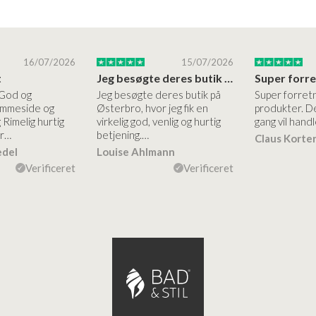
16/07/2026
15/07/2026
t
Jeg besøgte deres butik på Østerbro
 God og
Jeg besøgte deres butik på
Super forret
jemmeside og
Østerbro, hvor jeg fik en
produkter. De
 Rimelig hurtig
virkelig god, venlig og hurtig
gang vil handl
er…
betjening.…
Claus Korte
edel
Louise Ahlmann
Verificeret
Verificeret