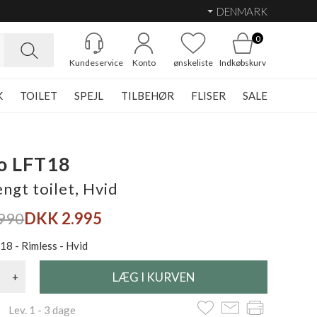
DENMARK
0
Kundeservice
Konto
ønskeliste
Indkøbskurv
K
TOILET
SPEJL
TILBEHØR
FLISER
SALE
o LFT18
gt toilet, Hvid
990
DKK 2.995
18 - Rimless - Hvid
+
 Lev. 1 - 3 dage