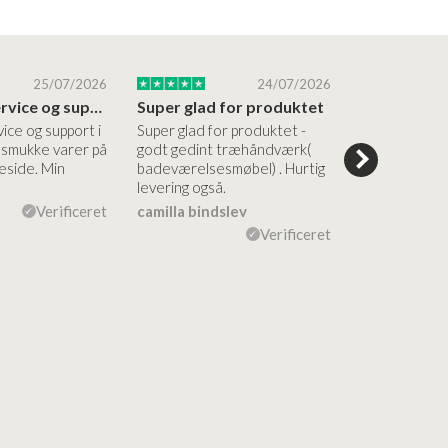
25/07/2026
24/07/2026
Altid god service og support i forhold…
Super glad for produktet
Alt var god
vice og support i
Super glad for produktet -
Alt var godt:
e smukke varer på
godt gedint træhåndværk(
forståelig h
side. Min
badeværelsesmøbel) . Hurtig
nem bestilling
levering også.
levering Sup
Verificeret
camilla bindslev
Flemming V
Verificeret