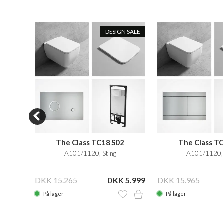
N SALE
DESIGN SALE
The Class TC18 S02
The Class T
ss +
A101/1120, Sting
A101/1120, 
 2.999
DKK 15.265
DKK 5.999
DKK 15.965
På lager
På lager