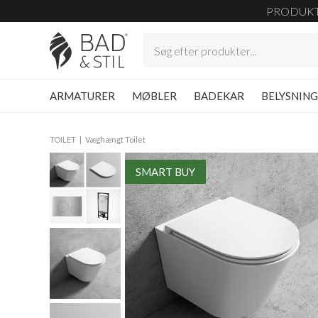
PRODUK
ARMATURER
MØBLER
BADEKAR
BELYSNIN
TOILET
Væghængt Toilet
SMART BUY