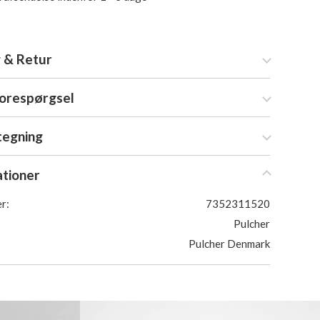
 & Retur
forespørgsel
tegning
ationer
r:
7352311520
Pulcher
Pulcher Denmark