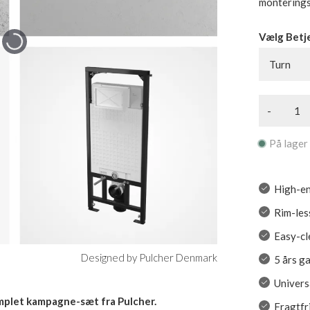
montering
Vælg Betje
Turn
-
På lager
High-en
Rim-les
Easy-cl
Designed by Pulcher Denmark
5 års g
Univers
mplet kampagne-sæt fra Pulcher.
Fragtfr