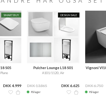
ANDRE HAR OGSÅ SET
SMART BUY
DESIGN SALE
C18 S05
Pulcher Lounge L18 S01
Vignoni VI1
Plano
A101/1120, Air
DKK 4.999
DKK 13.865
DKK 6.625
DKK 6.750
På lager
På lager