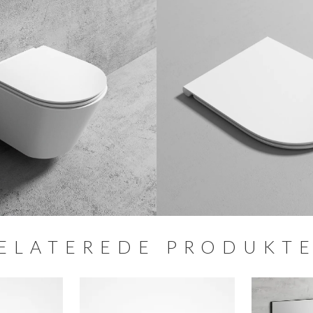
s-teknik (3 og 6 liter skyl), passer til alle
 placering på cisternens front. Fremstillet af
kvalitet.
element
, smal model, højde 112 cm.
 liter skyl) wc-cisterne element med inspektion
salt, passer til alle godkendte hængeklosetter
ands. Beregnet til opstilling foran væg eller
d behov for væg/armstøtte ved montering af
ingsplade, kampagnepriserne gælder kun så
ELATEREDE PRODUKT