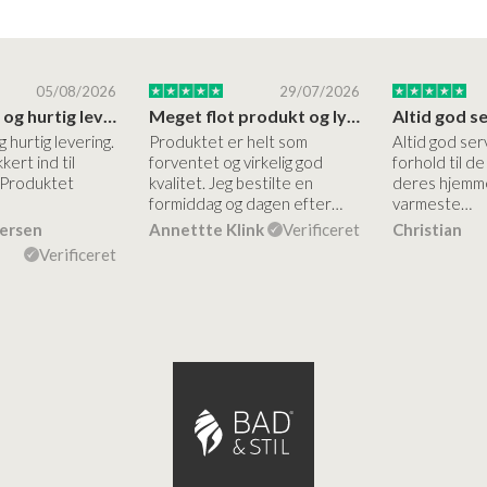
05/08/2026
29/07/2026
Høj kvalitet og hurtig levering
Meget flot produkt og lynhurtigt levering
g hurtig levering.
Produktet er helt som
Altid god ser
kert ind til
forventet og virkelig god
forhold til d
 Produktet
kvalitet. Jeg bestilte en
deres hjemme
formiddag og dagen efter…
varmeste…
dersen
Annettte Klink
Verificeret
Christian
Verificeret