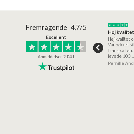
24/01/2026
22/01/2026
Fremragende 4,7/5
Superflot bademøbel og rigtig lynhurtig…
Kanon god service
Excellent
emøbel og rigtig
Kanon god service. Varerne
Høj kvalitet o
vice og levering
bliver leveret hurtigt, og det
Var pakket sik
er virkelig kvalitet.
transporten.
levede 100…
Anmeldelser
2.041
ensen
Lise
Verificeret
Pernille An
Verificeret