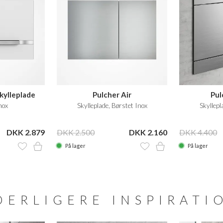
Skylleplade
Pulcher Air
Pul
nox
Skylleplade, Børstet Inox
Skyllepl
DKK 2.879
DKK 2.500
DKK 2.160
DKK 4.400
På lager
På lager
DERLIGERE INSPIRATI