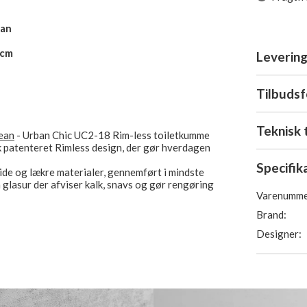
ean
 cm
Levering
Tilbuds
Teknisk 
ean
- Urban Chic UC2-18 Rim-less toiletkumme
sk patenteret Rimless design, der gør hverdagen
Specifik
olide og lækre materialer, gennemført i mindste
 glasur der afviser kalk, snavs og gør rengøring
Varenumme
Brand:
e designtraditioner, Urban Chic er tidsløs,
Designer:
klassiske væghængte toilet, med fokus på det
 og brugs-ergonomi, som er behagelig i daglig
ndard CC 18 cm.
sy-click steel beslag og soft-close funktion,
t.