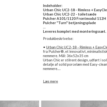
Indeholder:
Urban Chic UC2-18 - Rimless + EasyCl
Urban Chic UC2-22 - toiletsæde
Pulcher A101/1120 Frontmodul 112H
Pulcher "Turn" betjeningsplade
Leveres komplet med monteringssæt.
Produkbeskrivelse:
•
Urban Chic UC2-18 - Rimless + EasyCl
fra Pulcher®, et innovativt, minimalisti
nemmere. Mål: 36x52x35 cm
Urban Chic er stilrent design, udført i s
detalje af solid porcelæn med Easy-clean
nemmere.
Pulchers Design har rødder i stolte dansk
Læs mere
innovativ og er en nyfortolkning af det 
enkle udtryk med velovervejede detaljer
brug. Monteringsafstand på bolte er sta
•
Urban Chic UC2-22 - toiletsæde
med ea
alt udført i gennemført design og kvalite