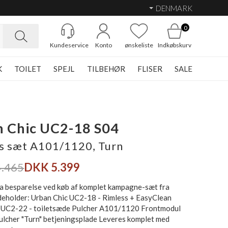
DENMARK
0
Kundeservice
Konto
ønskeliste
Indkøbskurv
K
TOILET
SPEJL
TILBEHØR
FLISER
SALE
 Chic UC2-18 S04
s sæt A101/1120, Turn
.465
DKK 5.399
a besparelse ved køb af komplet kampagne-sæt fra
ndeholder: Urban Chic UC2-18 - Rimless + EasyClean
 UC2-22 - toiletsæde Pulcher A101/1120 Frontmodul
lcher "Turn" betjeningsplade Leveres komplet med