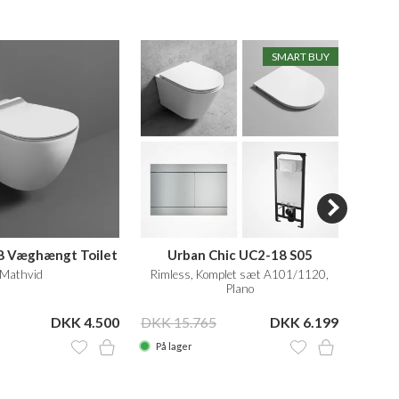
SMART BUY
8 Væghængt Toilet
Urban Chic UC2-18 S05
Vigno
Mathvid
Rimless, Komplet sæt A101/1120,
Plano
DKK 4.500
DKK 15.765
DKK 6.199
DKK 5
På lager
På la