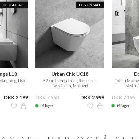
DESIGN SALE
DESIGN SALE
nge L18
Urban Chic UC18
D
elægning, Hvid
52 cm Hængetoilet, Rimless +
Toilet i Math
EasyClean, Mathvid
skyl +
DKK 2.199
DKK 7.560
DKK 2.999
DKK 7.195
På lager
På lager