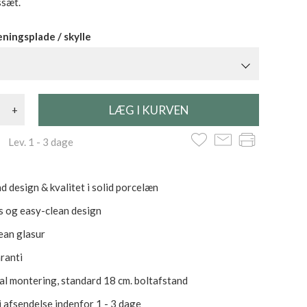
ssæt.
ningsplade / skylle
+
 Lev. 1 - 3 dage
d design & kvalitet i solid porcelæn
s og easy-clean design
ean glasur
aranti
al montering, standard 18 cm. boltafstand
i afsendelse indenfor 1 - 3 dage