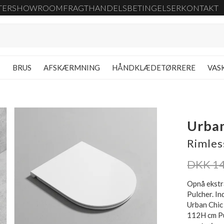
TER
SHOWROOM
FRAGT
HANDELSBETINGELSER
KONTAKT
G
BRUS
AFSKÆRMNING
HÅNDKLÆDETØRRERE
VAS
Urban
Rimles
DKK 14
Opnå ekstr
Pulcher. I
Urban Chic
112H cm Pu