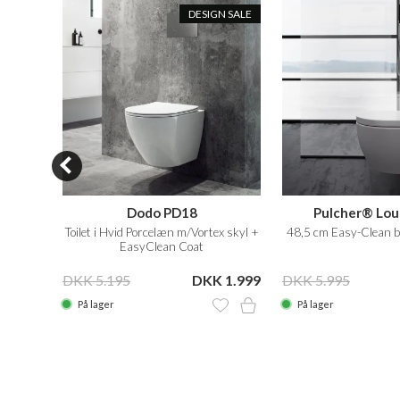
N SALE
DESIGN SALE
S01
Dodo PD18
Pulcher® Lou
Toilet i Hvid Porcelæn m/Vortex skyl +
48,5 cm Easy-Clean b
EasyClean Coat
 6.625
DKK 5.195
DKK 1.999
DKK 5.995
På lager
På lager