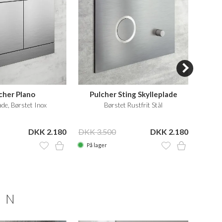
cher Plano
Pulcher Sting Skylleplade
Pul
ade, Børstet Inox
Børstet Rustfrit Stål
DKK 2.180
DKK 3.500
DKK 2.180
DKK 4
På lager
På la
ON