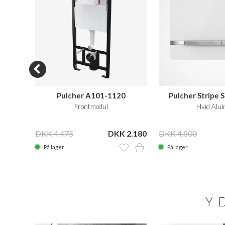
S05
Pulcher A101-1120
Pulcher Stripe 
/1120,
Frontmodul
Hvid Alui
 6.199
DKK 4.475
DKK 2.180
DKK 4.800
På lager
På lager
Y