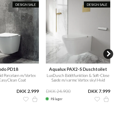
DESIGN SALE
DESIGN SALE
odo PD18
Aqualux PAX2-S Duschtoilet
vid Porcelæn m/Vortex
LuxDusch Bidétfunktion & Soft-Close
50 cm
 EasyClean Coat
Sæde m/varme Vortex skyl Hvid
DKK 2.999
DKK 24.900
DKK 7.999
DKK 6
På lager
På la