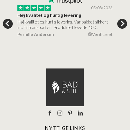
/2026
05/08/2026
Høj kvalitet og hurtig levering
Mege
tigt,
Høj kvalitet og hurtig levering. Var pakket sikkert
Prod
ind til transporten. Produktet levede 100…
kval
efte
ceret
Pernille Andersen
Verificeret
Ann
NYTTIGE LINKS