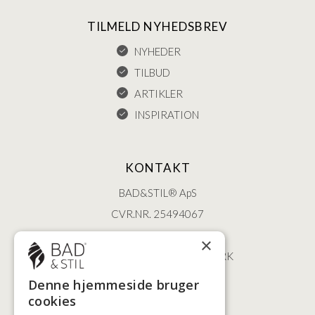
TILMELD NYHEDSBREV
NYHEDER
TILBUD
ARTIKLER
INSPIRATION
KONTAKT
BAD&STIL® ApS
CVR.NR. 25494067
ØSTERBROGADE 202
×
2100 KØBENHAVN • DANMARK
+45 3920 5084
Denne hjemmeside bruger
BADSTIL@BADSTIL.DK
cookies