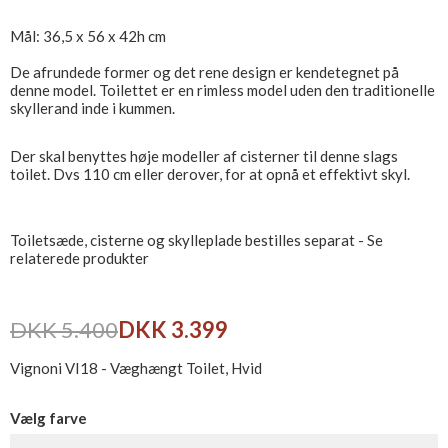
Mål: 36,5 x 56 x 42h cm
De afrundede former og det rene design er kendetegnet på
denne model. Toilettet er en rimless model uden den traditionelle
skyllerand inde i kummen.
Der skal benyttes høje modeller af cisterner til denne slags
toilet. Dvs 110 cm eller derover, for at opnå et effektivt skyl.
Toiletsæde, cisterne og skylleplade bestilles separat - Se
relaterede produkter
DKK 5.400
DKK 3.399
Vignoni VI18 - Væghængt Toilet, Hvid
Vælg farve