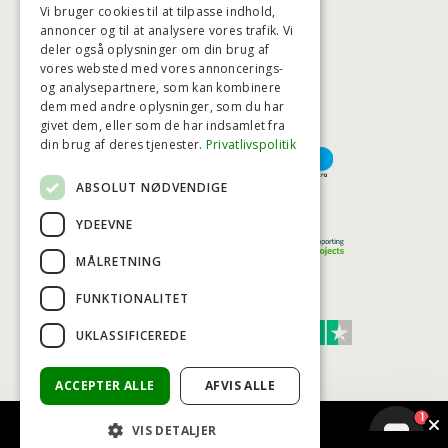
Vi bruger cookies til at tilpasse indhold,
annoncer og til at analysere vores trafik. Vi
deler også oplysninger om din brug af
HØJESTE KREDITVÆRDIGHED
vores websted med vores annoncerings-
og analysepartnere, som kan kombinere
dem med andre oplysninger, som du har
givet dem, eller som de har indsamlet fra
BETALINGSMULIGHEDER
din brug af deres tjenester.
Privatlivspolitik
ABSOLUT NØDVENDIGE
TRYG OG SIKKER E-HANDEL
YDEEVNE
MÅLRETNING
FUNKTIONALITET
TRUST SCORE 4,7
UKLASSIFICEREDE
Excellent
ACCEPTER ALLE
AFVIS ALLE
1
VIS DETALJER
© COPYRIGHT - BAD&STIL® ApS 2026