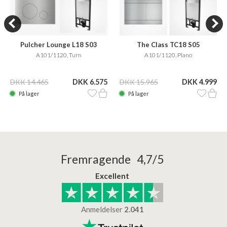
Pulcher Lounge L18 S03
The Class TC18 S05
A101/1120, Turn
A101/1120, Plano
DKK 14.465
DKK 6.575
DKK 15.965
DKK 4.999
På lager
På lager
Fremragende 4,7/5
Excellent
Anmeldelser
2.041