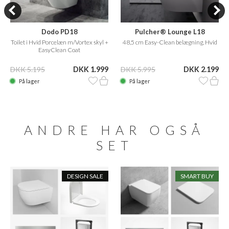
Dodo PD18
Pulcher® Lounge L18
Toilet i Hvid Porcelæn m/Vortex skyl +
48,5 cm Easy-Clean belægning, Hvid
EasyClean Coat
DKK 5.195
DKK 1.999
DKK 5.995
DKK 2.199
På lager
På lager
ANDRE HAR OGSÅ
SET
DESIGN SALE
SMART BUY