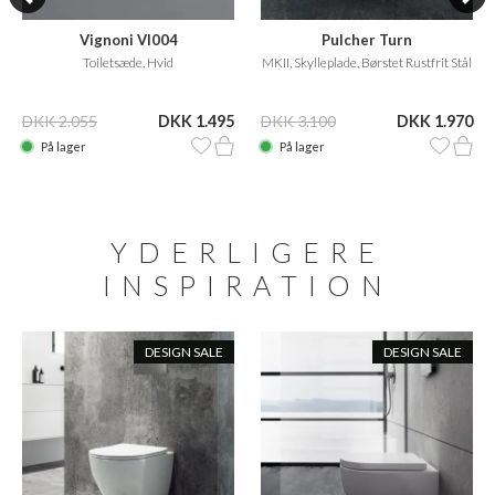
Vignoni VI004
Pulcher Turn
Toiletsæde, Hvid
MKII, Skylleplade, Børstet Rustfrit Stål
DKK 2.055
DKK 1.495
DKK 3.100
DKK 1.970
På lager
På lager
YDERLIGERE
INSPIRATION
DESIGN SALE
DESIGN SALE