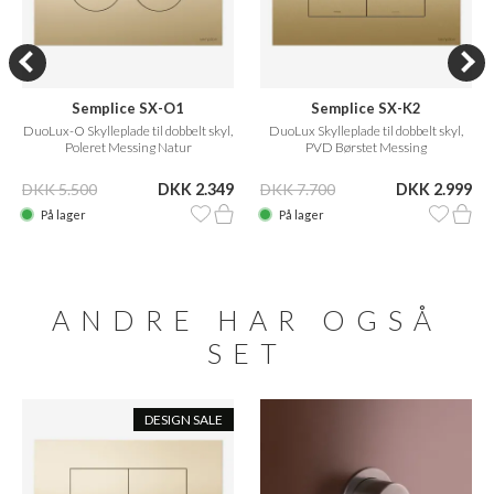
Semplice SX-O1
Semplice SX-K2
DuoLux-O Skylleplade til dobbelt skyl,
DuoLux Skylleplade til dobbelt skyl,
Poleret Messing Natur
PVD Børstet Messing
DKK 5.500
DKK 2.349
DKK 7.700
DKK 2.999
På lager
På lager
ANDRE HAR OGSÅ
SET
DESIGN SALE