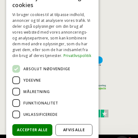
BADSTIL@BADSTIL.DK
cookies
Vi bruger cookies til at tilpasse indhold,
annoncer og til at analysere vores trafik. Vi
deler også oplysninger om din brug af
HØJESTE KREDITVÆRDIGHED
vores websted med vores annoncerings-
og analysepartnere, som kan kombinere
dem med andre oplysninger, som du har
givet dem, eller som de har indsamlet fra
BETALINGSMULIGHEDER
din brug af deres tjenester.
Privatlivspolitik
ABSOLUT NØDVENDIGE
TRYG OG SIKKER E-HANDEL
YDEEVNE
MÅLRETNING
FUNKTIONALITET
TRUST SCORE 4,7
UKLASSIFICEREDE
Excellent
ACCEPTER ALLE
AFVIS ALLE