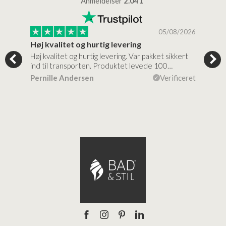
Anmeldelser
2.041
/2026
05/08/2026
Høj kvalitet og hurtig levering
Mege
tigt,
Høj kvalitet og hurtig levering. Var pakket sikkert
Prod
ind til transporten. Produktet levede 100…
kval
efte
ceret
Pernille Andersen
Verificeret
Ann