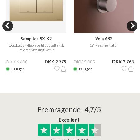
Semplice SX-K2
Vola A82
DuoLux Skylleplade til dobbelt skyl,
19 Messing Natur
Poleret Messing Natur
DKK 6.600
DKK 2.779
DKK 5.085
DKK 3.763
På lager
På lager
Fremragende 4,7/5
Excellent