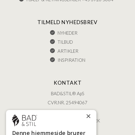
TILMELD NYHEDSBREV
NYHEDER
TILBUD
ARTIKLER
INSPIRATION
KONTAKT
BAD&STIL® ApS
CVR.NR. 25494067
ØSTERBROGADE 202
×
2100 KØBENHAVN • DANMARK
+45 3920 5084
Denne hjemmeside bruger