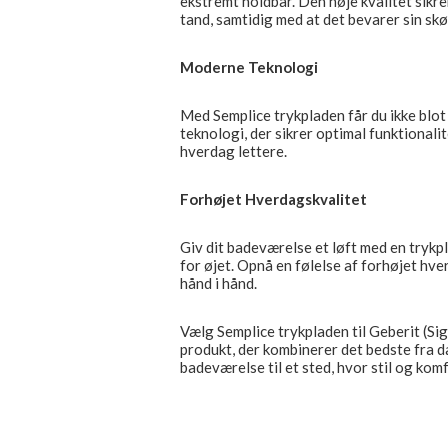
ekstremt holdbar. Den høje kvalitet sikre
tand, samtidig med at det bevarer sin sk
Moderne Teknologi
Med Semplice trykpladen får du ikke blot
teknologi, der sikrer optimal funktionali
hverdag lettere.
Forhøjet Hverdagskvalitet
Giv dit badeværelse et løft med en trykpl
for øjet. Opnå en følelse af forhøjet hve
hånd i hånd.
Vælg Semplice trykpladen til Geberit (Si
produkt, der kombinerer det bedste fra d
badeværelse til et sted, hvor stil og ko