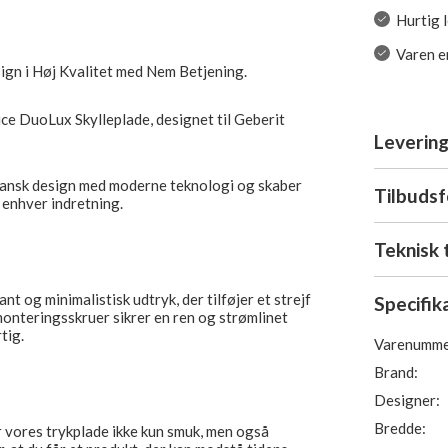
Hurtig 
Varen er
ign i Høj Kvalitet med Nem Betjening.
e DuoLux Skylleplade, designet til Geberit
Levering
ansk design med moderne teknologi og skaber
Tilbuds
i enhver indretning.
Teknisk 
t og minimalistisk udtryk, der tilføjer et strejf
Specifik
 monteringsskruer sikrer en ren og strømlinet
tig.
Varenumme
Brand:
Designer:
Bredde:
r vores trykplade ikke kun smuk, men også