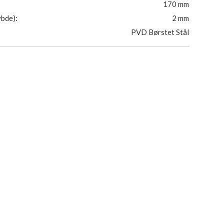
170 mm
bde):
2 mm
PVD Børstet Stål