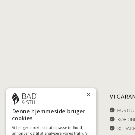
×
NYTTIGE LINKS
VI GARA
Denne hjemmeside bruger
HANDELSBETINGELSER
HURTIG 
cookies
LEVERING OG RETURET
KØB ONL
Vi bruger cookies til at tilpasse indhold,
FORTRYDELSESRET
30 DAG
annoncer og til at analysere vores trafik. Vi