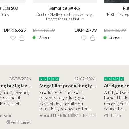
e L18 S02
Semplice SX-K2
Pu
Sting
DuoLux Skylleplade til dobbelt skyl,
MKII, Skyllep
Poleret Messing Natur
DKK 6.625
DKK 6.600
DKK 2.779
DKK 3.100
På lager
På lager
05/08/2026
29/07/2026
Høj kvalitet og hurtig levering
Meget flot produkt og lynhurtigt levering
g hurtig levering.
Produktet er helt som
Altid god ser
kert ind til
forventet og virkelig god
forhold til d
 Produktet
kvalitet. Jeg bestilte en
deres hjemme
formiddag og dagen efter…
varmeste…
dersen
Annettte Klink
Verificeret
Christian
Verificeret