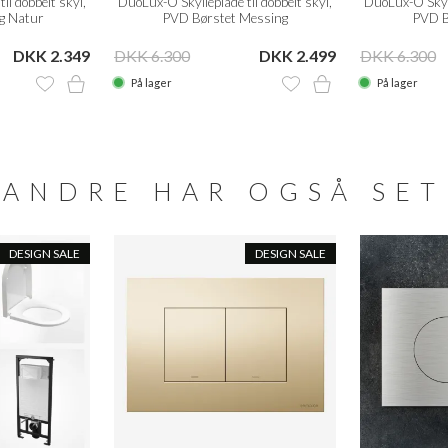
il dobbelt skyl,
DuoLux-O Skylleplade til dobbelt skyl,
DuoLux-O Skyll
ng Natur
PVD Børstet Messing
PVD B
DKK 2.349
DKK 6.300
DKK 2.499
DKK 6.300
På lager
På lager
ANDRE HAR OGSÅ SET
DESIGN SALE
DESIGN SALE