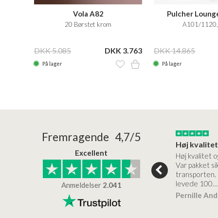
Vola A82
Pulcher Loung
lt skyl,
20 Børstet krom
A101/1120, 
 2.499
DKK 5.085
DKK 3.763
DKK 14.865
På lager
På lager
24/01/2026
22/01/2026
Fremragende 4,7/5
Superflot bademøbel og rigtig lynhurtig…
Kanon god service
Excellent
emøbel og rigtig
Kanon god service. Varerne
Høj kvalitet o
vice og levering
bliver leveret hurtigt, og det
Var pakket sik
er virkelig kvalitet.
transporten.
levede 100…
Anmeldelser
2.041
ensen
Lise
Verificeret
Pernille An
Verificeret