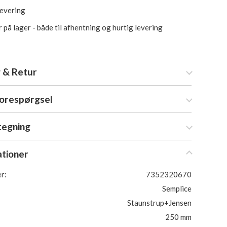
levering
 på lager - både til afhentning og hurtig levering
 & Retur
forespørgsel
tegning
ationer
r:
7352320670
Semplice
Staunstrup+Jensen
250 mm