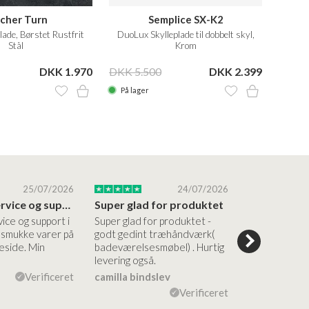
lcher Turn
Semplice SX-K2
lade, Børstet Rustfrit
DuoLux Skylleplade til dobbelt skyl,
Stål
Krom
DKK 1.970
DKK 5.500
DKK 2.399
DKK 2
På lager
På la
25/07/2026
24/07/2026
Altid god service og support i forhold…
Super glad for produktet
Alt var god
vice og support i
Super glad for produktet -
Alt var godt:
e smukke varer på
godt gedint træhåndværk(
forståelig h
side. Min
badeværelsesmøbel) . Hurtig
nem bestilling
levering også.
levering Sup
Verificeret
camilla bindslev
Flemming V
Verificeret