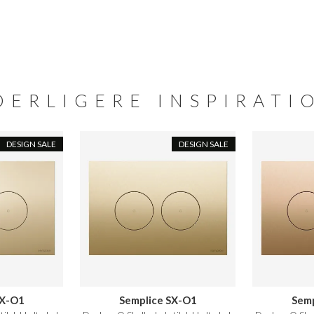
DERLIGERE INSPIRATI
DESIGN SALE
DESIGN SALE
SX-O1
Semplice SX-O1
Semp