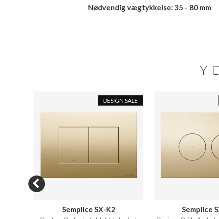
Nødvendig vægtykkelse: 35 - 80 mm
Y
N SALE
DESIGN SALE
Semplice SX-K2
Semplice 