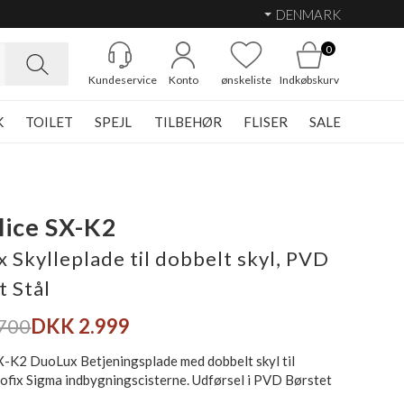
DENMARK
0
Kundeservice
Konto
ønskeliste
Indkøbskurv
K
TOILET
SPEJL
TILBEHØR
FLISER
SALE
ice SX-K2
 Skylleplade til dobbelt skyl, PVD
t Stål
700
DKK 2.999
X-K2 DuoLux Betjeningsplade med dobbelt skyl til
ofix Sigma indbygningscisterne. Udførsel i PVD Børstet