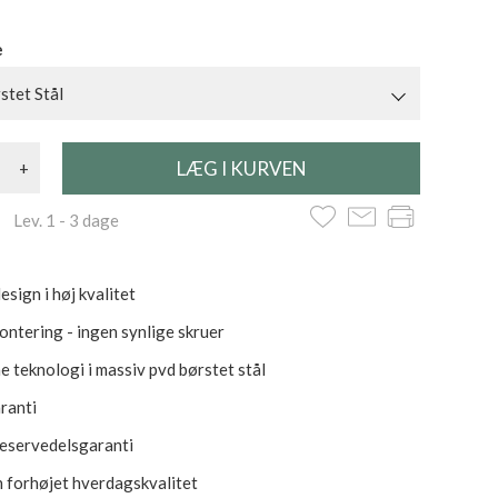
e
tet Stål
+
 Lev. 1 - 3 dage
sign i høj kvalitet
montering - ingen synlige skruer
 teknologi i massiv pvd børstet stål
aranti
reservedelsgaranti
 forhøjet hverdagskvalitet