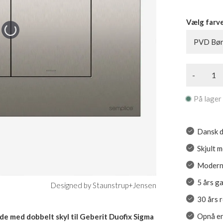
Vælg farv
PVD Børs
-
På lager
Dansk de
Skjult 
Moderne
5 års g
Designed by Staunstrup+Jensen
30 års 
Opnå en
e med dobbelt skyl til Geberit Duofix Sigma