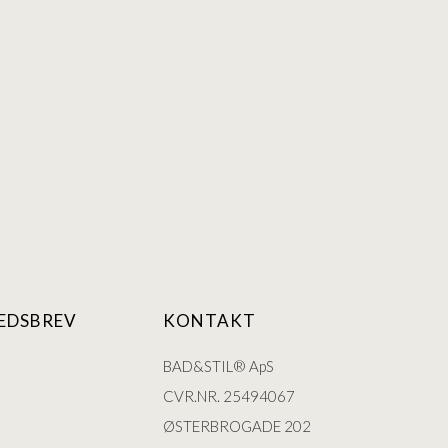
EDSBREV
KONTAKT
BAD&STIL® ApS
CVR.NR. 25494067
ØSTERBROGADE 202