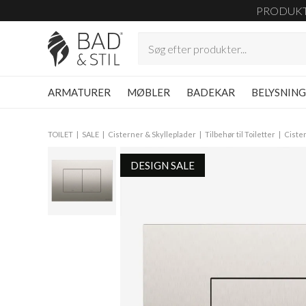
PRODUK
ARMATURER
MØBLER
BADEKAR
BELYSNIN
TOILET
SALE
Cisterner & Skylleplader
Tilbehør til Toiletter
Cister
DESIGN SALE