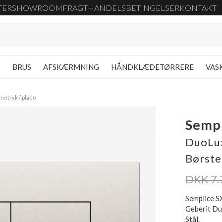
TER
SHOWROOM
FRAGT
HANDELSBETINGELSER
KONTAKT
G
BRUS
AFSKÆRMNING
HÅNDKLÆDETØRRERE
VAS
netryk / plade
Sempl
DuoLux
Børste
DKK 7.
Semplice S
Geberit Du
Stål.