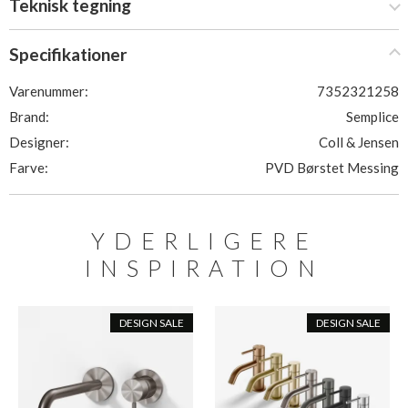
Teknisk tegning
Specifikationer
Varenummer:
7352321258
Brand:
Semplice
Designer:
Coll & Jensen
Farve:
PVD Børstet Messing
YDERLIGERE
INSPIRATION
DESIGN SALE
DESIGN SALE