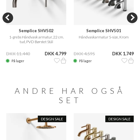
Semplice SHV502
Semplice SHV501
1-grebs Håndvask armatur, 22 cm.
Håndvaskarmatur S-size, Krom
tud, PVD Børstet Stål
DKK 11.440
DKK 4.799
DKK 4.595
DKK 1.749
På lager
På lager
ANDRE HAR OGSÅ
SET
DESIGN SALE
DESIGN SALE