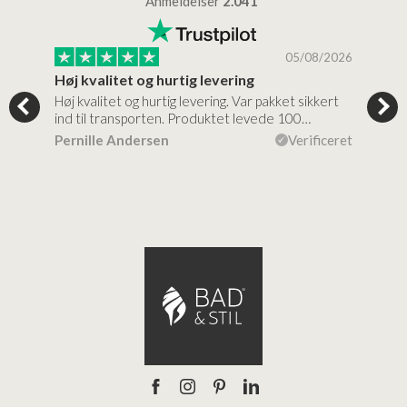
Anmeldelser
2.041
/2026
05/08/2026
Høj kvalitet og hurtig levering
Mege
tigt,
Høj kvalitet og hurtig levering. Var pakket sikkert
Prod
ind til transporten. Produktet levede 100…
kval
efte
ceret
Pernille Andersen
Verificeret
Ann