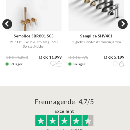
Semplice SBR801 S05
Semplice SHV401
Rain DeLuxe Ø20 cm, Væg, PVD
1-grebs Håndvaskarmatur, Krom
Børstet Kobber
DKK 25.850
DKK 11.999
DKK 5.775
DKK 2.199
På lager
På lager
Fremragende 4,7/5
Excellent