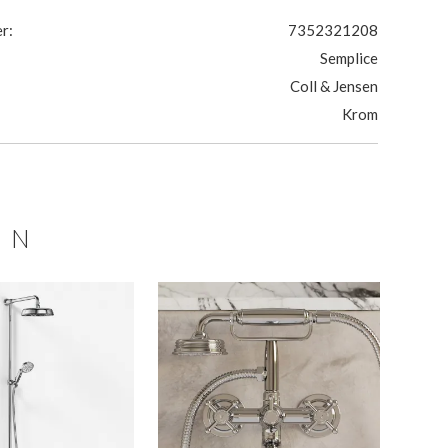
r:
7352321208
Semplice
Coll & Jensen
Krom
ON