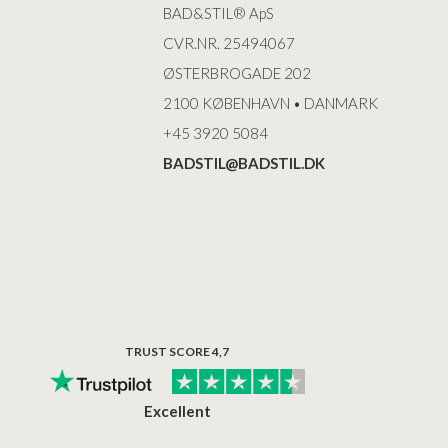
BAD&STIL® ApS
CVR.NR. 25494067
ØSTERBROGADE 202
2100 KØBENHAVN • DANMARK
+45 3920 5084
BADSTIL@BADSTIL.DK
TRUST SCORE 4,7
Excellent