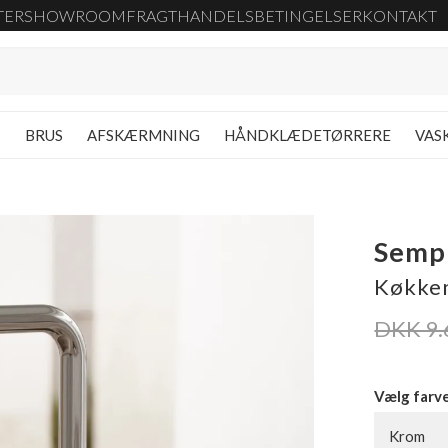
TER
SHOWROOM
FRAGT
HANDELSBETINGELSER
KONTAKT
G
BRUS
AFSKÆRMNING
HÅNDKLÆDETØRRERE
VAS
Semp
Køkken
DKK 9.
Vælg farv
Krom