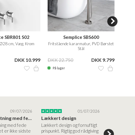
ce SBR801 S02
Semplice SBS600
Ø28 cm, Væg, Krom
Fritstående kararmatur, PVD Børstet
Stål
DKK 10.999
DKK 22.750
DKK 9.799
På lager
På la
09/07/2026
01/07/2026
Super forretning med fede produkter
Lækkert design
ning med fede
Lækkert design og fornuftigt
Flinke og me
t er ikke sidste
prispunkt. Rigtig god rådgiving
medarbejdere