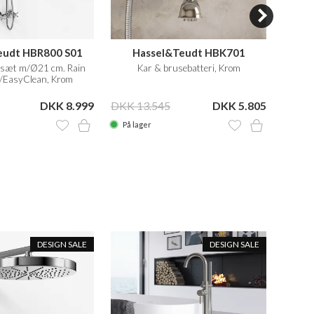
eudt HBR800 S01
Hassel&Teudt HBK701
H
sæt m/Ø21 cm. Rain
Kar & brusebatteri, Krom
/EasyClean, Krom
DKK 8.999
DKK 13.545
DKK 5.805
DKK 1
På lager
På la
DESIGN SALE
DESIGN SALE