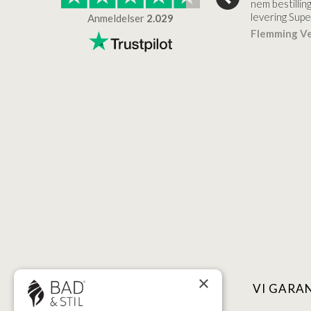
ordentlig indpaking. Jeg er
nem bestilling
superglad for…
levering Sup
Anmeldelser
2.029
urgwald
Lisbeth
Verificeret
Flemming V
Verificeret
×
NYTTIGE LINKS
VI GARA