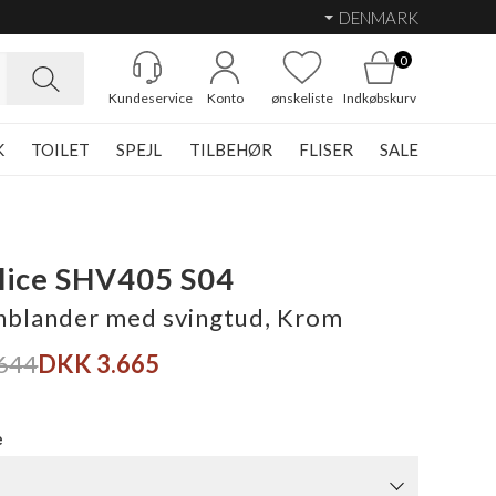
DENMARK
0
Kundeservice
Konto
ønskeliste
Indkøbskurv
K
TOILET
SPEJL
TILBEHØR
FLISER
SALE
lice SHV405 S04
blander med svingtud, Krom
644
DKK 3.665
e