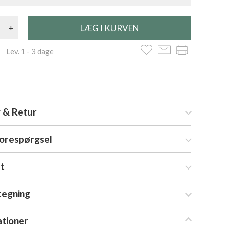
+
 Lev. 1 - 3 dage
 & Retur
forespørgsel
at
tegning
ationer