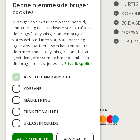
HANDELSBETINGELSER
HURTIG 
Denne hjemmeside bruger
cookies
LEVERING OG RETURET
KØB ONL
Vi bruger cookies til at tilpasse indhold,
FORTRYDELSESRET
30 DAG
annoncer og til at analysere vores trafik. Vi
KLAGER
100 % S
deler også oplysninger om din brug af
vores websted med vores annoncerings-
FRAGT
HJÆLP &
og analysepartnere, som kan kombinere
INDSTILLINGER FOR COOKIES
dem med andre oplysninger, som du har
givet dem, eller som de har indsamlet fra
din brug af deres tjenester.
Privatlivspolitik
ABSOLUT NØDVENDIGE
YDEEVNE
MÅLRETNING
BETALINGSMULIGHEDER
FUNKTIONALITET
UKLASSIFICEREDE
ACCEPTER ALLE
AFVIS ALLE