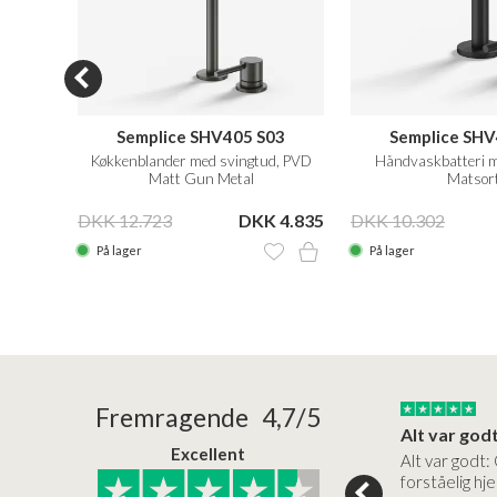
02
Semplice SHV405 S03
Semplice SHV
Metal
Køkkenblander med svingtud, PVD
Håndvaskbatteri m
Matt Gun Metal
Matsor
 4.799
DKK 12.723
DKK 4.835
DKK 10.302
På lager
På lager
13/01/2026
07/01/2026
Fremragende 4,7/5
smukke produkter i høj kvalitet til…
Meget tilfreds.
Alt var god
Excellent
kter i høj
God varer, høj kvalitet (og
Alt var godt:
eget rimelige
pris), men hurtig levering,
forståelig h