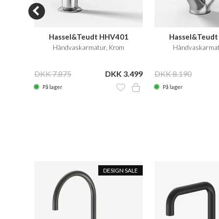
Hassel&Teudt HHV401
Hassel&Teud
leret
Håndvaskarmatur, Krom
Håndvaskarmat
 2.999
DKK 7.875
DKK 3.499
DKK 8.190
På lager
På lager
N SALE
DESIGN SALE