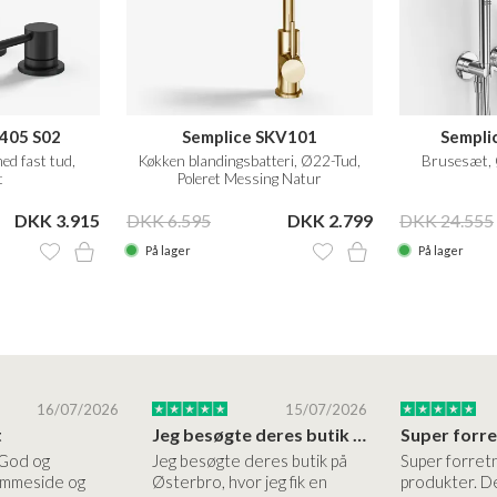
405 S02
Semplice SKV101
Sempli
ed fast tud,
Køkken blandingsbatteri, Ø22-Tud,
Brusesæt, 
t
Poleret Messing Natur
DKK 3.915
DKK 6.595
DKK 2.799
DKK 24.555
På lager
På lager
16/07/2026
15/07/2026
t
Jeg besøgte deres butik på Østerbro
 God og
Jeg besøgte deres butik på
Super forret
jemmeside og
Østerbro, hvor jeg fik en
produkter. De