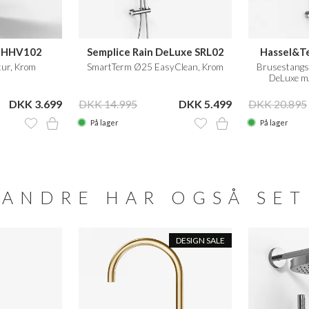
t HHV102
Semplice Rain DeLuxe SRL02
Hassel&T
ur, Krom
SmartTerm Ø25 EasyClean, Krom
Brusestangs
DeLuxe m
DKK 3.699
DKK 14.995
DKK 5.499
DKK 20.895
På lager
På lager
ANDRE HAR OGSÅ SET
DESIGN SALE