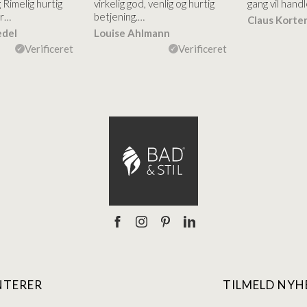
 Rimelig hurtig
virkelig god, venlig og hurtig
gang vil handl
er…
betjening.…
Claus Korte
edel
Louise Ahlmann
Verificeret
Verificeret
NTERER
TILMELD NYH