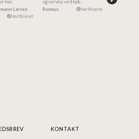
er her.
og service ved køb.
en fin måde. F
både af vask
rmann Larsen
Rasmus
Verificeret
Ulla Konner
Verificeret
EDSBREV
KONTAKT