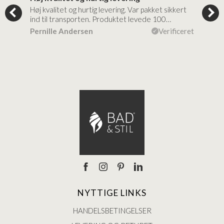
tigt,
Høj kvalitet og hurtig levering. Var pakket sikkert
Prod
ind til transporten. Produktet levede 100…
kval
efte
ceret
Pernille Andersen
Verificeret
Ann
NYTTIGE LINKS
HANDELSBETINGELSER