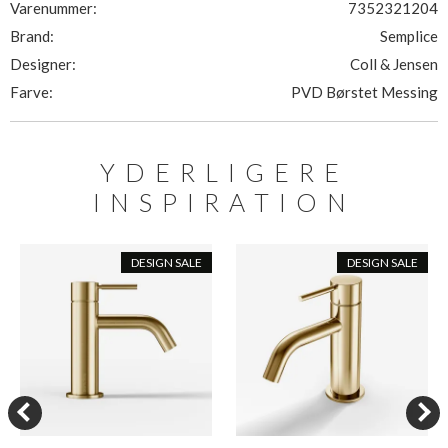
Varenummer:
7352321204
Brand:
Semplice
Designer:
Coll & Jensen
Farve:
PVD Børstet Messing
YDERLIGERE
INSPIRATION
DESIGN SALE
DESIGN SALE