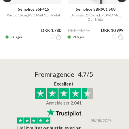
Semplice SSP415
Semplice SBR901 S08
Kartud 15 cm, PVD Matt Gun Metal
Brusesæt, Ø20 cm, Loft, PVD Matt
Gun Metal
DKK 1.780
DKK 24.145
DKK 10.999
På lager
På lager
Fremragende 4,7/5
Excellent
Anmeldelser
2.041
/2026
05/08/2026
Høj kvalitet og hurtig levering
Mege