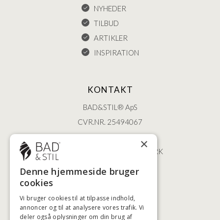
NYHEDER
TILBUD
ARTIKLER
INSPIRATION
KONTAKT
BAD&STIL® ApS
CVR.NR. 25494067
ØSTERBROGADE 202
×
2100 KØBENHAVN • DANMARK
+45 3920 5084
Denne hjemmeside bruger
BADSTIL@BADSTIL.DK
cookies
Vi bruger cookies til at tilpasse indhold,
annoncer og til at analysere vores trafik. Vi
deler også oplysninger om din brug af
HØJESTE KREDITVÆRDIGHED