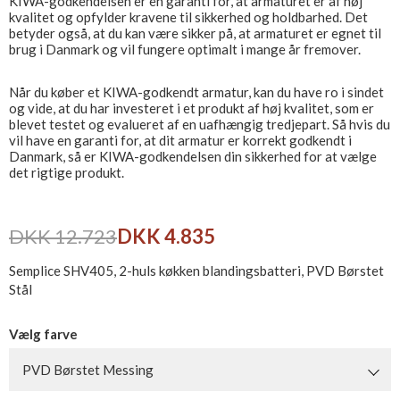
KIWA-godkendelsen er en garanti for, at armaturet er af høj
kvalitet og opfylder kravene til sikkerhed og holdbarhed. Det
betyder også, at du kan være sikker på, at armaturet er egnet til
brug i Danmark og vil fungere optimalt i mange år fremover.
Når du køber et KIWA-godkendt armatur, kan du have ro i sindet
og vide, at du har investeret i et produkt af høj kvalitet, som er
blevet testet og evalueret af en uafhængig tredjepart. Så hvis du
vil have en garanti for, at dit armatur er korrekt godkendt i
Danmark, så er KIWA-godkendelsen din sikkerhed for at vælge
det rigtige produkt.
DKK 12.723
DKK 4.835
Semplice SHV405, 2-huls køkken blandingsbatteri, PVD Børstet
Stål
Vælg farve
PVD Børstet Messing