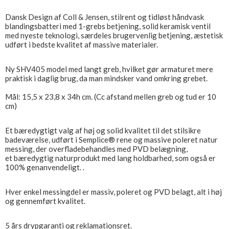
Dansk Design af Coll & Jensen, stilrent og tidløst håndvask
blandingsbatteri med 1-grebs betjening, solid keramisk ventil
med nyeste teknologi, særdeles brugervenlig betjening, æstetisk
udført i bedste kvalitet af massive materialer.
Ny SHV405 model med langt greb, hvilket gør armaturet mere
praktisk i daglig brug, da man mindsker vand omkring grebet.
Mål: 15,5 x 23,8 x 34h cm. (Cc afstand mellen greb og tud er 10
cm)
Et bæredygtigt valg af høj og solid kvalitet til det stilsikre
badeværelse, udført i Semplice® rene og massive poleret natur
messing, der overfladebehandles med PVD belægning,
et bæredygtig naturprodukt med lang holdbarhed, som også er
100% genanvendeligt. .
Hver enkel messingdel er massiv, poleret og PVD belagt, alt i høj
og gennemført kvalitet.
5 års drypgaranti og reklamationsret.