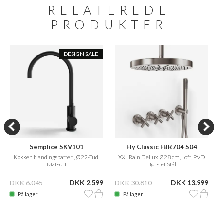
RELATEREDE
PRODUKTER
DESIGN SALE
Semplice SKV101
Fly Classic FBR704 S04
Køkken blandingsbatteri, Ø22-Tud,
XXL Rain DeLux Ø28 cm, Loft, PVD
Matsort
Børstet Stål
DKK 6.045
DKK 2.599
DKK 30.810
DKK 13.999
På lager
På lager