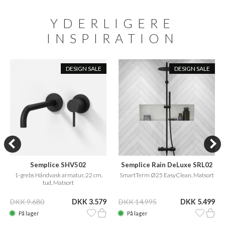
YDERLIGERE
INSPIRATION
DESIGN SALE
DESIGN SALE
Semplice SHV502
Semplice Rain DeLuxe SRL02
1-grebs Håndvask armatur, 22 cm.
SmartTerm Ø25 EasyClean, Matsort
tud, Matsort
DKK 9.680
DKK 3.579
DKK 14.995
DKK 5.499
På lager
På lager