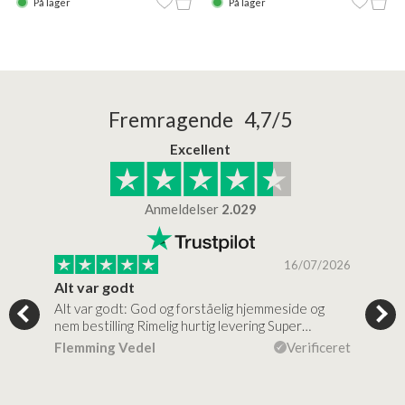
På lager
På lager
Fremragende 4,7/5
Excellent
Anmeldelser
2.029
/2026
16/07/2026
Alt var godt
Jeg
Alt var godt: God og forståelig hjemmeside og
Jeg 
 for…
nem bestilling Rimelig hurtig levering Super…
en v
ceret
Flemming Vedel
Verificeret
Lou