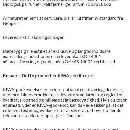
Biologisk parfumefri kalkfjerner gel, art.nr. 7352318662
Armaturet er nemt at servicere, bla. er luftfilter ny standard fra
Neoperl.
Leveres inkl. tilslutningsslanger.
Bæredygtig fremstillet af ekslusive og langtidsholdbare
materialer, produktionen efterlever bl.a. ISO 14001
miljøcertificering og er desuden OHSAS 18001 certificeret.
Bemærk: Dette produkt er KIWA certificeret.
KIWA-godkendelsen er en international certificering, der viser,
at et produkt overholder de relevante standarder og regler for
kvalitet, sikkerhed og miljømæssig bæredygtighed. Hvis du køber
et armatur, der er KIWA-godkendt, kan du være sikker på, at det
er blevet testet og evalueret for at sikre, at det overholder de
relevante standarder og regler i Danmark.
KIWA-godkendelsen er en garanti for, at armaturet er af høj