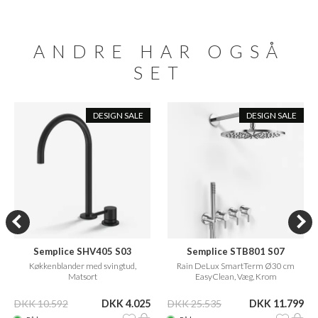
ANDRE HAR OGSÅ
SET
DESIGN SALE
DESIGN SALE
Semplice SHV405 S03
Semplice STB801 S07
Køkkenblander med svingtud,
Rain DeLux SmartTerm Ø30 cm
Matsort
EasyClean, Væg, Krom
DKK 10.592
DKK 4.025
DKK 25.535
DKK 11.799