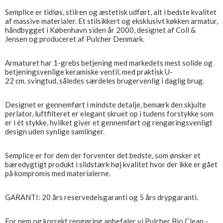
Semplice er tidløs, stilren og æstetisk udført, alt i bedste kvalitet
af massive materialer. Et stilsikkert og eksklusivt køkken armatur,
håndbygget i København siden år 2000, designet af Coll &
Jensen og produceret af Pulcher Denmark.
Armaturet har 1-grebs betjening med markedets mest solide og
betjeningsvenlige keramiske ventil, med praktisk U-
22 cm. svingtud, således særdeles brugervenlig i daglig brug.
Designet er gennemført i mindste detalje, bemærk den skjulte
perlator, luftfilteret er elegant skruet op i tudens forstykke som
er i ét stykke, hvilket giver et gennemført og rengøringsvenligt
design uden synlige samlinger.
Semplice er for dem der forventer det bedste, som ønsker et
bæredygtigt produkt i slidstærk høj kvalitet hvor der ikke er gået
på kompromis med materialerne.
GARANTI: 20 års reservedelsgaranti og 5 års drypgaranti.
For nem og korrekt rengøring anbefaler vi Pulcher Bio Clean -