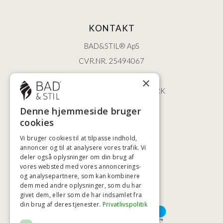
KONTAKT
BAD&STIL® ApS
CVR.NR. 25494067
ØSTERBROGADE 202
×
2100 KØBENHAVN • DANMARK
+45 3920 5084
Denne hjemmeside bruger
BADSTIL@BADSTIL.DK
cookies
Vi bruger cookies til at tilpasse indhold,
annoncer og til at analysere vores trafik. Vi
deler også oplysninger om din brug af
HØJESTE KREDITVÆRDIGHED
vores websted med vores annoncerings-
og analysepartnere, som kan kombinere
dem med andre oplysninger, som du har
givet dem, eller som de har indsamlet fra
BETALINGSMULIGHEDER
din brug af deres tjenester.
Privatlivspolitik