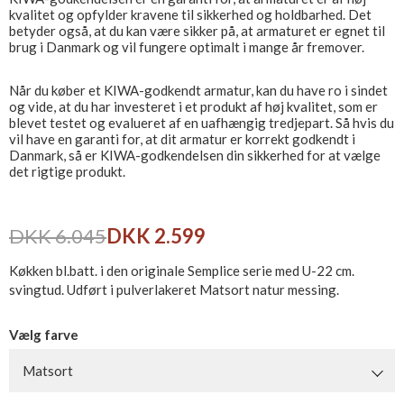
kvalitet og opfylder kravene til sikkerhed og holdbarhed. Det
betyder også, at du kan være sikker på, at armaturet er egnet til
brug i Danmark og vil fungere optimalt i mange år fremover.
Når du køber et KIWA-godkendt armatur, kan du have ro i sindet
og vide, at du har investeret i et produkt af høj kvalitet, som er
blevet testet og evalueret af en uafhængig tredjepart. Så hvis du
vil have en garanti for, at dit armatur er korrekt godkendt i
Danmark, så er KIWA-godkendelsen din sikkerhed for at vælge
det rigtige produkt.
DKK 6.045
DKK 2.599
Køkken bl.batt. i den originale Semplice serie med U-22 cm.
svingtud. Udført i pulverlakeret Matsort natur messing.
Vælg farve
Matsort