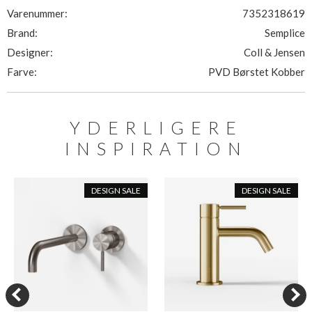
Varenummer:
7352318619
Brand:
Semplice
Designer:
Coll & Jensen
Farve:
PVD Børstet Kobber
YDERLIGERE
INSPIRATION
DESIGN SALE
DESIGN SALE