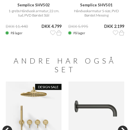
Semplice SHV502
Semplice SHV501
1-grebs Håndvask armatur, 22 cm.
Håndvaskarmatur S-size, PVD
tud, PVD Børstet Stål
Børstet Messing
DKK 11.440
DKK 4.799
DKK 5.995
DKK 2.199
På lager
På lager
ANDRE HAR OGSÅ
SET
DESIGN SALE