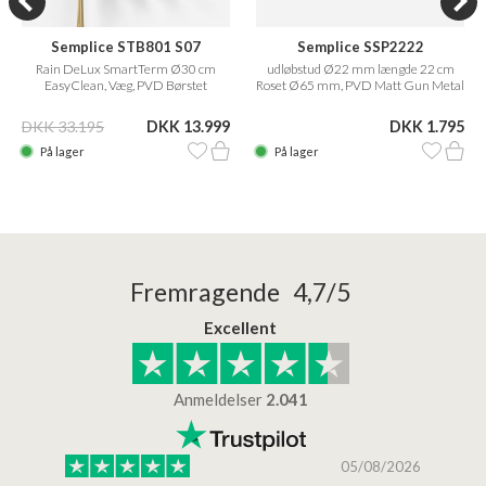
Semplice STB801 S07
Semplice SSP2222
Rain DeLux SmartTerm Ø30 cm
udløbstud Ø22 mm længde 22 cm
EasyClean, Væg, PVD Børstet
Roset Ø65 mm, PVD Matt Gun Metal
Messing
DKK 33.195
DKK 13.999
DKK 1.795
På lager
På lager
Fremragende 4,7/5
Excellent
Anmeldelser
2.041
/2026
05/08/2026