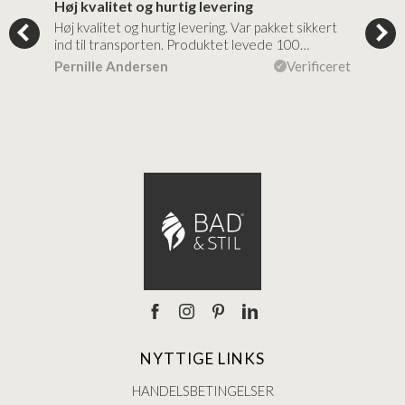
Høj kvalitet og hurtig levering
Mege
tigt,
Høj kvalitet og hurtig levering. Var pakket sikkert
Prod
ind til transporten. Produktet levede 100…
kval
efte
ceret
Pernille Andersen
Verificeret
Ann
NYTTIGE LINKS
HANDELSBETINGELSER