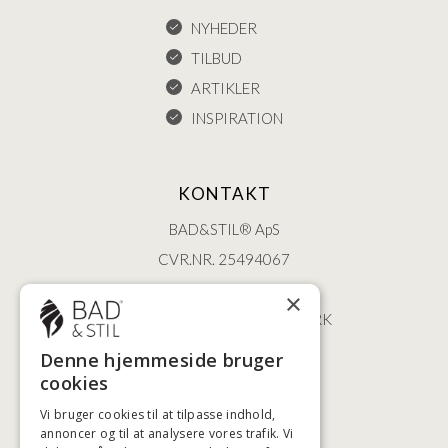
NYHEDER
TILBUD
ARTIKLER
INSPIRATION
KONTAKT
BAD&STIL® ApS
CVR.NR. 25494067
ØSTERBROGADE 202
×
2100 KØBENHAVN • DANMARK
+45 3920 5084
Denne hjemmeside bruger
BADSTIL@BADSTIL.DK
cookies
Vi bruger cookies til at tilpasse indhold,
annoncer og til at analysere vores trafik. Vi