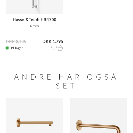
Hassel&Teudt HBR700
Krom
DKK 3.145
DKK 1.795
På lager
ANDRE HAR OGSÅ
SET