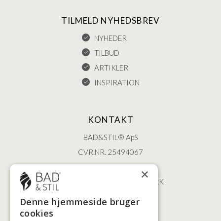
TILMELD NYHEDSBREV
NYHEDER
TILBUD
ARTIKLER
INSPIRATION
KONTAKT
BAD&STIL® ApS
CVR.NR. 25494067
ØSTERBROGADE 202
×
2100 KØBENHAVN • DANMARK
+45 3920 5084
Denne hjemmeside bruger
BADSTIL@BADSTIL.DK
cookies