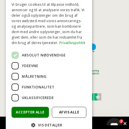
Vi bruger cookies til at tilpasse indhold,
annoncer og til at analysere vores trafik. Vi
deler også oplysninger om din brug af
HØJESTE KREDITVÆRDIGHED
vores websted med vores annoncerings-
og analysepartnere, som kan kombinere
dem med andre oplysninger, som du har
givet dem, eller som de har indsamlet fra
BETALINGSMULIGHEDER
din brug af deres tjenester.
Privatlivspolitik
ABSOLUT NØDVENDIGE
TRYG OG SIKKER E-HANDEL
YDEEVNE
MÅLRETNING
FUNKTIONALITET
TRUST SCORE 4,7
UKLASSIFICEREDE
Excellent
ACCEPTER ALLE
AFVIS ALLE
1
VIS DETALJER
© COPYRIGHT - BAD&STIL® ApS 2026