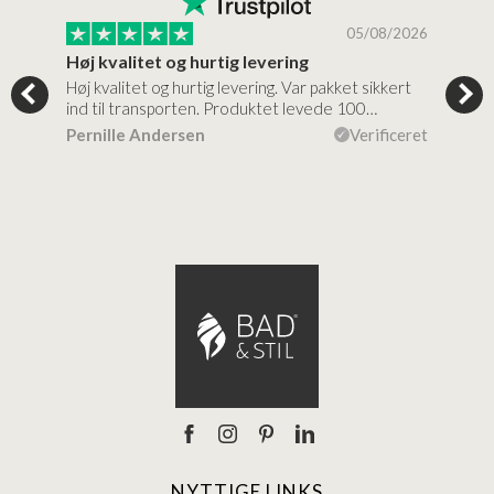
/2026
05/08/2026
Høj kvalitet og hurtig levering
Mege
tigt,
Høj kvalitet og hurtig levering. Var pakket sikkert
Prod
ind til transporten. Produktet levede 100…
kval
efte
ceret
Pernille Andersen
Verificeret
Ann
NYTTIGE LINKS