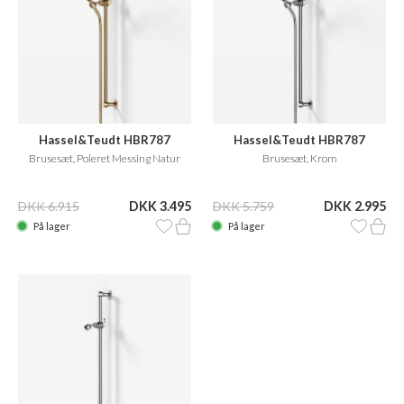
Hassel&Teudt HBR787
Hassel&Teudt HBR787
Brusesæt, Poleret Messing Natur
Brusesæt, Krom
DKK 6.915
DKK 3.495
DKK 5.759
DKK 2.995
På lager
På lager