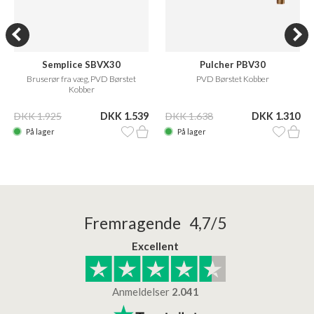
Semplice SBVX30
Pulcher PBV30
Bruserør fra væg, PVD Børstet
PVD Børstet Kobber
Kobber
DKK 1.925
DKK 1.539
DKK 1.638
DKK 1.310
På lager
På lager
Fremragende 4,7/5
Excellent
Anmeldelser
2.041