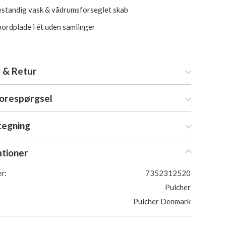
standig vask & vådrumsforseglet skab
bordplade i ét uden samlinger
 & Retur
forespørgsel
tegning
ationer
r:
7352312520
Pulcher
Pulcher Denmark