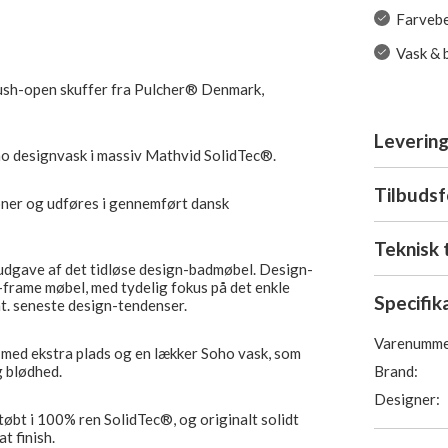
Farvebe
Vask & 
push-open skuffer fra Pulcher® Denmark,
Levering
o designvask i massiv Mathvid SolidTec®.
Tilbuds
ioner og udføres i gennemført dansk
Teknisk 
udgave af det tidløse design-badmøbel. Design-
m-frame møbel, med tydelig fokus på det enkle
Specifik
t. seneste design-tendenser.
Varenumme
 med ekstra plads og en lækker Soho vask, som
Brand:
g blødhed.
Designer:
støbt i 100% ren SolidTec®, og originalt solidt
t finish.