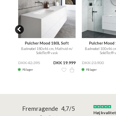
oft
Pulcher Mood 180L Soft
Pulcher Mood 
vid m/
Badmøbel 180x46 cm, Mathvid m/
Badmøbel 100x46 cm
SolidTec® vask
SolidTec® 
19.499
DKK 42.395
DKK 19.999
DKK 23.900
På lager
På lager
24/01/2026
22/01/2026
Fremragende 4,7/5
Superflot bademøbel og rigtig lynhurtig…
Kanon god service