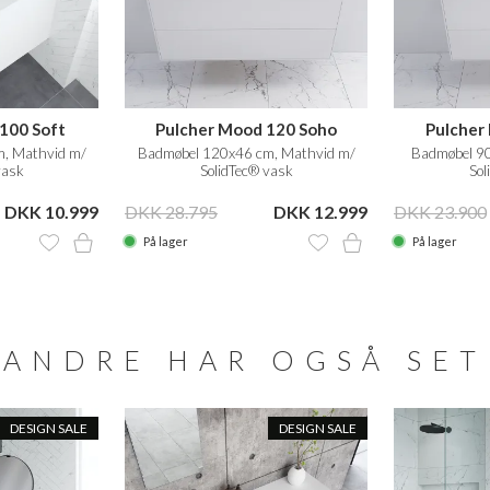
100 Soft
Pulcher Mood 120 Soho
Pulcher
, Mathvid m/
Badmøbel 120x46 cm, Mathvid m/
Badmøbel 90
vask
SolidTec® vask
Sol
DKK 10.999
DKK 28.795
DKK 12.999
DKK 23.900
På lager
På lager
ANDRE HAR OGSÅ SET
DESIGN SALE
DESIGN SALE