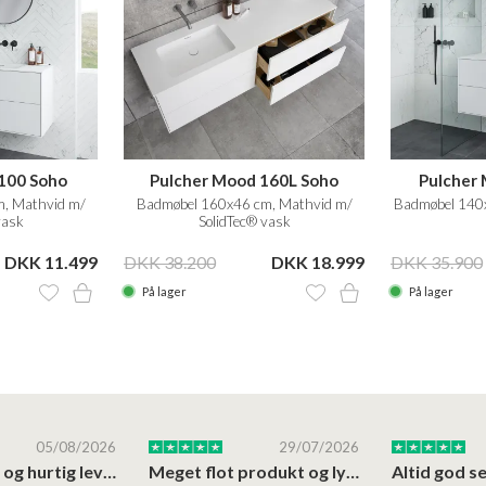
100 Soho
Pulcher Mood 160L Soho
Pulcher 
, Mathvid m/
Badmøbel 160x46 cm, Mathvid m/
Badmøbel 140x
vask
SolidTec® vask
DKK 11.499
DKK 38.200
DKK 18.999
DKK 35.900
På lager
På lager
05/08/2026
29/07/2026
Høj kvalitet og hurtig levering
Meget flot produkt og lynhurtigt levering