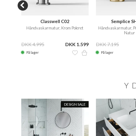
Classwell C02
Semplice S
il, Krom
Håndvaskarmatur, Krom Poleret
Håndvaskarmatur, Po
Natur
KK 359
DKK 4.995
DKK 1.599
DKK 7.195
På lager
På lager
Y
N SALE
DESIGN SALE