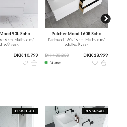
 Mood 90L Soho
Pulcher Mood 160R Soho
P
x46 cm, Mathvid m/
Badmøbel 160x46 cm, Mathvid m/
Badm
idTec® vask
SolidTec® vask
DKK 10.799
DKK 38.200
DKK 18.999
DKK 2
På lager
På la
DESIGN SALE
DESIGN SALE