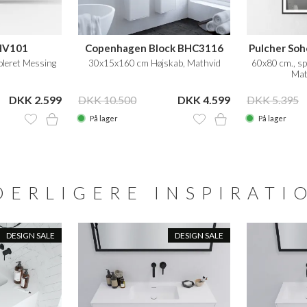
HV101
Copenhagen Block BHC3116
Pulcher Soh
leret Messing
30x15x160 cm Højskab, Mathvid
60x80 cm., spe
Mat
DKK 2.599
DKK 10.500
DKK 4.599
DKK 5.395
På lager
På lager
DERLIGERE INSPIRATI
DESIGN SALE
DESIGN SALE