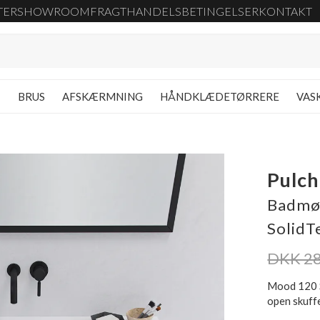
TER
SHOWROOM
FRAGT
HANDELSBETINGELSER
KONTAKT
G
BRUS
AFSKÆRMNING
HÅNDKLÆDETØRRERE
VAS
Pulch
Badmøb
SolidT
DKK 28
Mood 120 S
open skuff