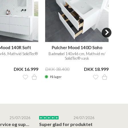
Mood 140R Soft
Pulcher Mood 140D Soho
Pu
46, Mathvid SolidTec®
Badmøbel 140x46 cm, Mathvid m/
Badm
SolidTec® vask
DKK 16.999
DKK 38.400
DKK 18.999
DKK 3
På lager
På la
25/07/2026
24/07/2026
Altid god service og support i forhold…
Super glad for produktet
Alt var god