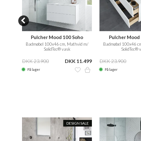
oho
Pulcher Mood 100 Soho
Pulcher Mood 
id m/
Badmøbel 100x46 cm, Mathvid m/
Badmøbel 100x46 cm
SolidTec® vask
SolidTec® 
10.999
DKK 23.900
DKK 11.499
DKK 23.900
På lager
På lager
N SALE
DESIGN SALE