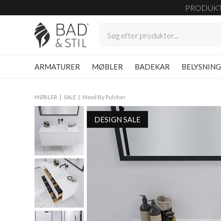
PRODUK
ARMATURER
MØBLER
BADEKAR
BELYSNIN
MØBLER
SALE
Mood By Pulcher
DESIGN SALE