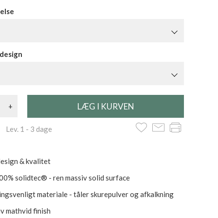
else
 design
+
 Lev. 1 - 3 dage
esign & kvalitet
100% solidtec® - ren massiv solid surface
ngsvenligt materiale - tåler skurepulver og afkalkning
iv mathvid finish