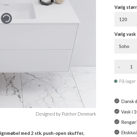
Vælg størr
120
Vælg vask
Soho
-
På lager
Dansk d
Vask i 
Designed by Pulcher Denmark
Rengøri
Eksklus
gnmøbel med 2 stk. push-open skuffer,