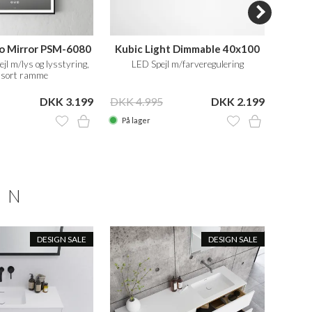
o Mirror PSM-6080
Kubic Light Dimmable 40x100
jl m/lys og lysstyring,
LED Spejl m/farveregulering
Hån
sort ramme
DKK 3.199
DKK 4.995
DKK 2.199
DKK 9
På lager
På la
ON
DESIGN SALE
DESIGN SALE