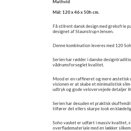
Mathvid
Mål: 120 x 46 x 50h cm.
Få stilrent dansk design med grebsfrie 
designet af Staunstrup+Jensen.
Denne kombination leveres med 120 Soh
Serien har rødder i danske designtradit
vådrumsforseglet kvalitet.
Mood er en raffineret og mere æstetisk 
visionen er at skabe et minimalistisk sli
udtryk og gode velovervejede detaljer ih
Serien har desuden et praktisk skuffemål
tilfører det ellers skarpe look en klædeli
Soho vasket er udført i massiv kvalitet, 
overflademateriale med en lækker silkema