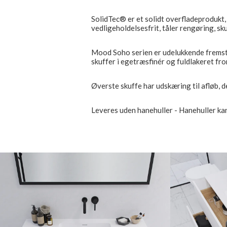
SolidTec® er et solidt overfladeprodukt, 
vedligeholdelsesfrit, tåler rengøring, sk
Mood Soho serien er udelukkende fremstil
skuffer i egetræsfinér og fuldlakeret fro
Øverste skuffe har udskæring til afløb, d
Leveres uden hanehuller - Hanehuller kan