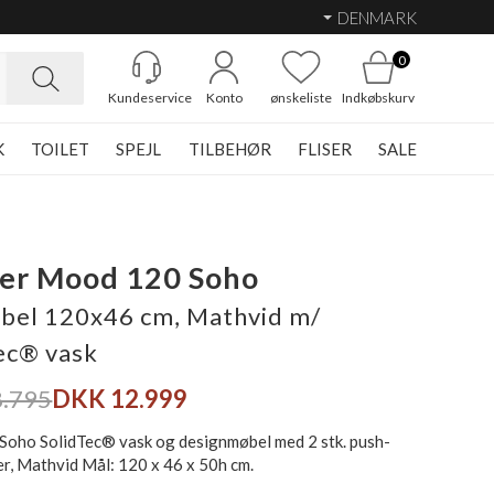
DENMARK
0
Kundeservice
Konto
ønskeliste
Indkøbskurv
K
TOILET
SPEJL
TILBEHØR
FLISER
SALE
er Mood 120 Soho
el 120x46 cm, Mathvid m/
ec® vask
.795
DKK 12.999
oho SolidTec® vask og designmøbel med 2 stk. push-
er, Mathvid Mål: 120 x 46 x 50h cm.