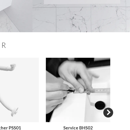
ER
cher PSS01
Service BHS02