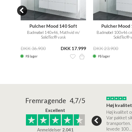
ft
Pulcher Mood 140 Soft
Pulcher Mood 
id m/
Badmøbel 140x46, Mathvid m/
Badmøbel 100x46 cm
SolidTec® vask
SolidTec® 
 8.999
DKK 36.900
DKK 17.999
DKK 23.900
På lager
På lager
24/01/2026
22/01/2026
Fremragende 4,7/5
Superflot bademøbel og rigtig lynhurtig…
Kanon god service
Excellent
emøbel og rigtig
Kanon god service. Varerne
Høj kvalitet o
vice og levering
bliver leveret hurtigt, og det
Var pakket sik
er virkelig kvalitet.
transporten.
levede 100…
Anmeldelser
2.041
ensen
Lise
Verificeret