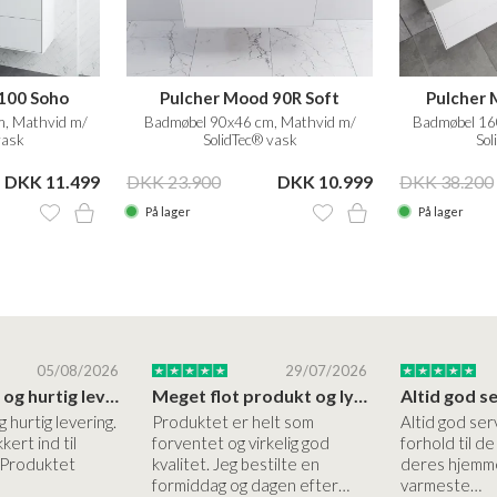
100 Soho
Pulcher Mood 90R Soft
Pulcher 
, Mathvid m/
Badmøbel 90x46 cm, Mathvid m/
Badmøbel 16
vask
SolidTec® vask
Sol
DKK 11.499
DKK 23.900
DKK 10.999
DKK 38.200
På lager
På lager
05/08/2026
29/07/2026
Høj kvalitet og hurtig levering
Meget flot produkt og lynhurtigt levering
g hurtig levering.
Produktet er helt som
Altid god ser
kert ind til
forventet og virkelig god
forhold til d
 Produktet
kvalitet. Jeg bestilte en
deres hjemme
formiddag og dagen efter…
varmeste…