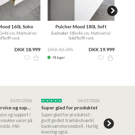
Mood 160L Soho
Pulcher Mood 180L Soft
Pu
0x46 cm, Mathvid m/
Badmøbel 180x46 cm, Mathvid m/
Badm
idTec® vask
SolidTec® vask
DKK 18.999
DKK 42.395
DKK 19.999
DKK 2
På lager
På la
25/07/2026
24/07/2026
Altid god service og support i forhold…
Super glad for produktet
Alt var god
vice og support i
Super glad for produktet -
Alt var godt:
e smukke varer på
godt gedint træhåndværk(
forståelig h
side. Min
badeværelsesmøbel) . Hurtig
nem bestilling
levering også.
levering Sup