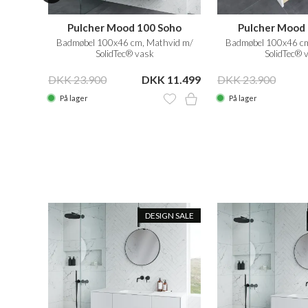
oho
Pulcher Mood 100 Soho
Pulcher Mood 
vid m/
Badmøbel 100x46 cm, Mathvid m/
Badmøbel 100x46 cm
SolidTec® vask
SolidTec® 
19.999
DKK 23.900
DKK 11.499
DKK 23.900
På lager
På lager
N SALE
DESIGN SALE