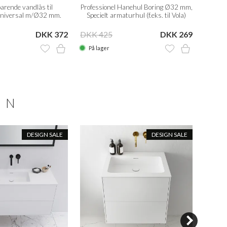
arende vandlås til
Professionel Hanehul Boring Ø32 mm,
Profes
Universal m/Ø32 mm.
Specielt armaturhul (f.eks. til Vola)
flexrør
DKK 372
DKK 425
DKK 269
DKK 
På lager
På la
ON
DESIGN SALE
DESIGN SALE