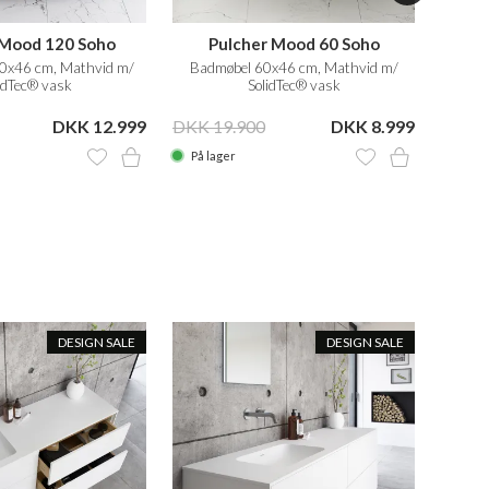
 Mood 120 Soho
Pulcher Mood 60 Soho
Pu
0x46 cm, Mathvid m/
Badmøbel 60x46 cm, Mathvid m/
Badm
idTec® vask
SolidTec® vask
DKK 12.999
DKK 19.900
DKK 8.999
DKK 3
På lager
På la
DESIGN SALE
DESIGN SALE