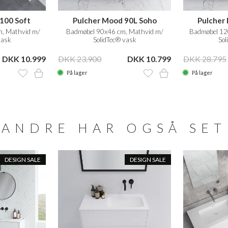
100 Soft
Pulcher Mood 90L Soho
Pulcher
, Mathvid m/
Badmøbel 90x46 cm, Mathvid m/
Badmøbel 12
vask
SolidTec® vask
Sol
DKK 10.999
DKK 23.900
DKK 10.799
DKK 28.795
På lager
På lager
ANDRE HAR OGSÅ SET
DESIGN SALE
DESIGN SALE