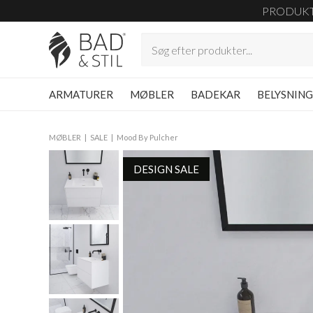
PRODUK
ARMATURER
MØBLER
BADEKAR
BELYSNIN
MØBLER
SALE
Mood By Pulcher
DESIGN SALE