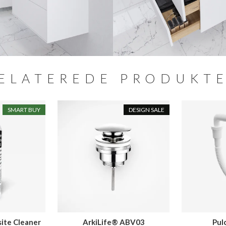
ELATEREDE PRODUKT
SMART BUY
DESIGN SALE
ite Cleaner
ArkiLife® ABV03
Pul