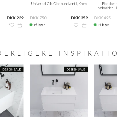
.
Universal Clic Clac bundventil, Krom
Pladsbesp
badmøbler, 
DKK 239
DKK 750
DKK 359
DKK 495
På lager
På lager
DERLIGERE INSPIRATI
DESIGN SALE
DESIGN SALE