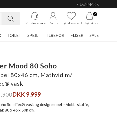
DENMARK
0
Kundeservice
Konto
ønskeliste
Indkøbskurv
K
TOILET
SPEJL
TILBEHØR
FLISER
SALE
er Mood 80 Soho
el 80x46 cm, Mathvid m/
ec® vask
.900
DKK 9.999
ho SolidTec® vask og designmøbel m/dobb. skuffe,
l: 80 x 46 x 50h cm.