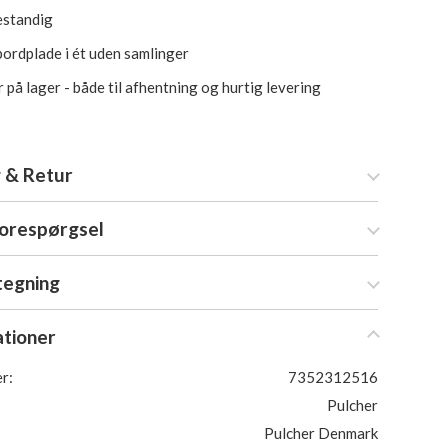
estandig
bordplade i ét uden samlinger
 på lager - både til afhentning og hurtig levering
 & Retur
forespørgsel
tegning
ationer
r:
7352312516
Pulcher
Pulcher Denmark