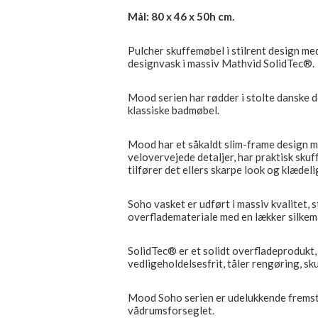
Mål: 80 x 46 x 50h cm.
Pulcher skuffemøbel i stilrent design m
designvask i massiv Mathvid SolidTec®.
Mood serien har rødder i stolte danske d
klassiske badmøbel.
Mood har et såkaldt slim-frame design m
velovervejede detaljer, har praktisk sku
tilfører det ellers skarpe look og klædeli
Soho vasket er udført i massiv kvalitet, 
overflademateriale med en lækker silkema
SolidTec® er et solidt overfladeprodukt, 
vedligeholdelsesfrit, tåler rengøring, sk
Mood Soho serien er udelukkende fremstil
vådrumsforseglet.