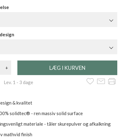
else
 design
+
 Lev. 1 - 3 dage
esign & kvalitet
100% solidtec® - ren massiv solid surface
ngsvenligt materiale - tåler skurepulver og afkalkning
iv mathvid finish