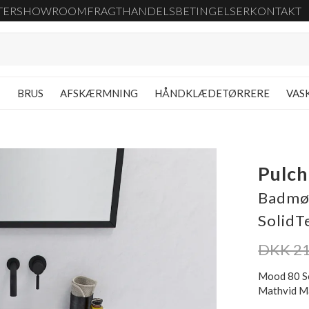
TER
SHOWROOM
FRAGT
HANDELSBETINGELSER
KONTAKT
G
BRUS
AFSKÆRMNING
HÅNDKLÆDETØRRERE
VAS
Pulch
Badmøb
SolidT
DKK 21
Mood 80 So
Mathvid Må