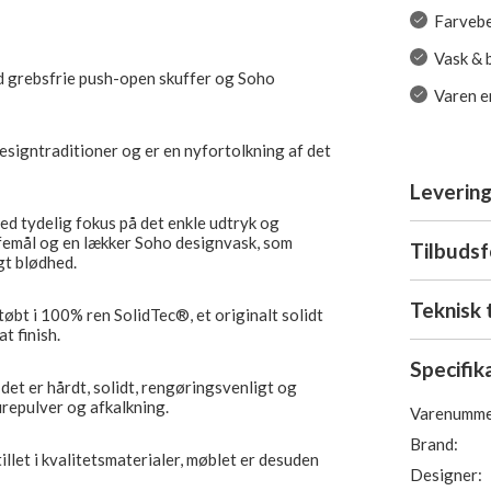
Farveb
Vask & 
ed grebsfrie push-open skuffer og Soho
Varen er
esigntraditioner og er en nyfortolkning af det
Levering
ed tydelig fokus på det enkle udtryk og
ffemål og en lækker Soho designvask, som
Tilbuds
gt blødhed.
Teknisk 
støbt i 100% ren SolidTec®, et originalt solidt
t finish.
Specifik
det er hårdt, solidt, rengøringsvenligt og
urepulver og afkalkning.
Varenumme
Brand:
let i kvalitetsmaterialer, møblet er desuden
Designer: