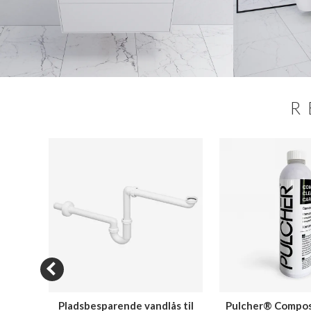
R
N SALE
4
Pladsbesparende vandlås til
Pulcher® Compos