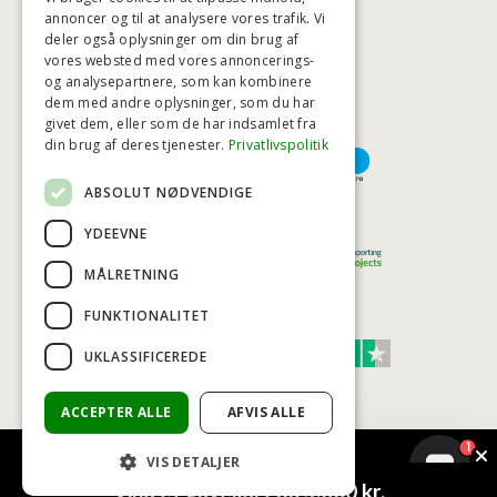
annoncer og til at analysere vores trafik. Vi
deler også oplysninger om din brug af
HØJESTE KREDITVÆRDIGHED
vores websted med vores annoncerings-
og analysepartnere, som kan kombinere
dem med andre oplysninger, som du har
givet dem, eller som de har indsamlet fra
BETALINGSMULIGHEDER
din brug af deres tjenester.
Privatlivspolitik
ABSOLUT NØDVENDIGE
TRYG OG SIKKER E-HANDEL
YDEEVNE
MÅLRETNING
FUNKTIONALITET
TRUST SCORE 4,7
UKLASSIFICEREDE
Excellent
ACCEPTER ALLE
AFVIS ALLE
1
VIS DETALJER
© COPYRIGHT - BAD&STIL® ApS 2026
Vind et gavekort på 5.000 kr.