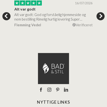
/2026
16/07/2026
Alt var godt
Jeg
Alt var godt: God og forståelig hjemmeside og
Jeg 
 for…
nem bestilling Rimelig hurtig levering Super…
en v
ceret
Flemming Vedel
Verificeret
Lou
NYTTIGE LINKS