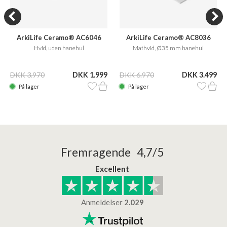
ArkiLife Ceramo® AC6046
ArkiLife Ceramo® AC8036
Hvid, uden hanehul
Mathvid, Ø35 mm hanehul
DKK 3.970
DKK 1.999
DKK 6.970
DKK 3.499
På lager
På lager
Fremragende 4,7/5
Excellent
Anmeldelser
2.029