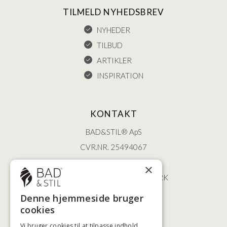
TILMELD NYHEDSBREV
NYHEDER
TILBUD
ARTIKLER
INSPIRATION
KONTAKT
BAD&STIL® ApS
CVR.NR. 25494067
ØSTERBROGADE 202
×
2100 KØBENHAVN • DANMARK
+45 3920 5084
Denne hjemmeside bruger
BADSTIL@BADSTIL.DK
cookies
Vi bruger cookies til at tilpasse indhold,