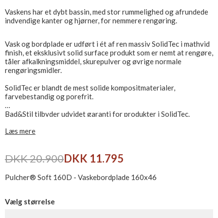
Vaskens har et dybt bassin, med stor rummelighed og afrundede
indvendige kanter og hjørner, for nemmere rengøring.
Vask og bordplade er udført i ét af ren massiv SolidTec i mathvid
finish, et eksklusivt solid surface produkt som er nemt at rengøre,
tåler afkalkningsmiddel, skurepulver og øvrige normale
rengøringsmidler.
SolidTec er blandt de mest solide kompositmaterialer,
farvebestandig og porefrit.
Bad&Stil tilbyder udvidet garanti for produkter i SolidTec.
Læs mere
Leveres ekskl. bundventil, bestilles seperat.
DKK 20.900
DKK 11.795
Pulcher® Soft 160D - Vaskebordplade 160x46
Vælg størrelse