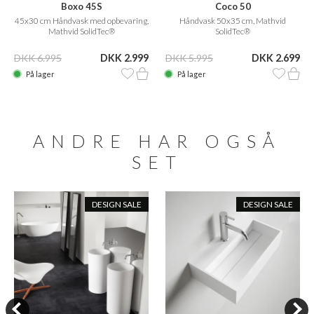
Boxo 45S
Coco 50
45x30 cm Håndvask med opbevaring,
Håndvask 50x35 cm, Mathvid
Mathvid SolidTec®
SolidTec®
DKK 6.995
DKK 2.999
DKK 5.995
DKK 2.699
På lager
På lager
ANDRE HAR OGSÅ
SET
DESIGN SALE
DESIGN SALE