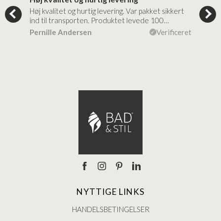
tigt,
Høj kvalitet og hurtig levering. Var pakket sikkert
Prod
ind til transporten. Produktet levede 100…
kval
efte
ceret
Pernille Andersen
Verificeret
Ann
NYTTIGE LINKS
HANDELSBETINGELSER