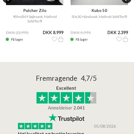
Pulcher Zilo
Kubo 50
90hxØ49 Søjlevask, Mathvid
50x30 Håndvask, Mathvid SolidTec®
SolidTec®
DKK 22.995
DKK 8.999
DKK 5.995
DKK 2.399
På lager
På lager
Fremragende 4,7/5
Excellent
Anmeldelser
2.041
/2026
05/08/2026
Høj kvalitet og hurtig levering
Mege