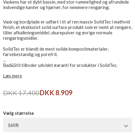
Vaskens har et dybt bassin, med stor rummelighed og afrundede
indvendige kanter og hjørner, for nemmere rengøring.
Vask og bordplade er udført i ét af ren massiv SolidTec i mathvid
finish, et eksklusivt solid surface produkt som er nemt at rengøre,
tåler afkalkningsmiddel, skurepulver og øvrige normale
rengøringsmidler.
SolidTec er blandt de mest solide kompositmaterialer,
farvebestandig og porefrit.
Bad&Stil tilbyder udvidet garanti for produkter i SolidTec.
Læs mere
Leveres ekskl. bundventil, bestilles seperat.
DKK 17.400
DKK 8.909
Vælg størrelse
160R