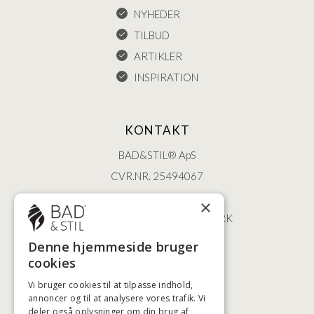
NYHEDER
TILBUD
ARTIKLER
INSPIRATION
KONTAKT
BAD&STIL® ApS
CVR.NR. 25494067
ØSTERBROGADE 202
×
2100 KØBENHAVN • DANMARK
+45 3920 5084
Denne hjemmeside bruger
BADSTIL@BADSTIL.DK
cookies
Vi bruger cookies til at tilpasse indhold,
annoncer og til at analysere vores trafik. Vi
deler også oplysninger om din brug af
HØJESTE KREDITVÆRDIGHED