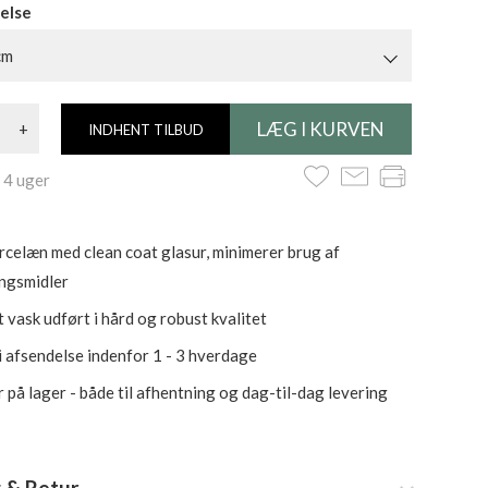
else
cm
+
INDHENT TILBUD
 4 uger
rcelæn med clean coat glasur, minimerer brug af
ngsmidler
 vask udført i hård og robust kvalitet
i afsendelse indenfor 1 - 3 hverdage
 på lager - både til afhentning og dag-til-dag levering
 & Retur