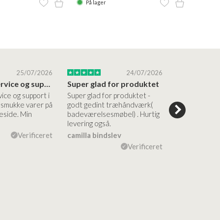
På lager
På la
25/07/2026
24/07/2026
Altid god service og support i forhold…
Super glad for produktet
Alt var god
vice og support i
Super glad for produktet -
Alt var godt:
e smukke varer på
godt gedint træhåndværk(
forståelig h
side. Min
badeværelsesmøbel) . Hurtig
nem bestilling
levering også.
levering Sup
Verificeret
camilla bindslev
Flemming V
Verificeret