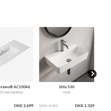
Ceramo® AC10046
Stilo 530
A
Ø35 mm hanehul
Hvid
120,5
DKK 2.699
DKK 3.325
DKK 1.329
DKK 8