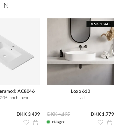
ON
DESIGN SALE
 Ceramo® AC8046
Loxo 610
 Ø35 mm hanehul
Hvid
DKK 3.499
DKK 4.195
DKK 1.779
På lager