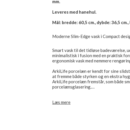
mm.
Leveres med hanehul.
Mål: bredde: 60,5 cm., dybde: 36,5 cm.,
Moderne Slim-Edge vask i Compact desig
Smart vask til det tidløse badeværelse, u
minimalistisk i fusion med en praktisk fo
ergonomisk vask med nemmere rengørin
ArkiLife porcelæn er kendt for sine slid
at fremme både styrken og en ekstra hygi
ArkiLife porcelæn fremstår, som både smu
porcelænsglasering.
Vasken er designet med rengøringsvenlig
Læs mere
Tåler alle typer rengøringsmidler.
Vi yder 5 års garanti på produktet.
Leveres med standard hanehul (passer til 
5/4" bundventil med overløb (standard fr