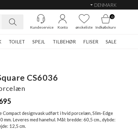
DENMARK
0
Kundeservice
Konto
ønskeliste
Indkøbskurv
K
TOILET
SPEJL
TILBEHØR
FLISER
SALE
Square CS6036
orcelæn
695
 Compact designvask udført i hvid porcelæn, Slim-Edge
20 mm. Leveres med hanehul. Mål: bredde: 60,5 cm., dybde:
øjde: 12,5 cm.