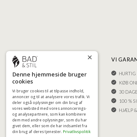
×
NYTTIGE LINKS
VI GARA
HANDELSBETINGELSER
HURTIG 
Denne hjemmeside bruger
cookies
LEVERING OG RETURET
KØB ONL
Vi bruger cookies til at tilpasse indhold,
FORTRYDELSESRET
30 DAG
annoncer og til at analysere vores trafik. Vi
KLAGER
100 % S
deler også oplysninger om din brug af
vores websted med vores annoncerings-
FRAGT
HJÆLP &
og analysepartnere, som kan kombinere
INDSTILLINGER FOR COOKIES
dem med andre oplysninger, som du har
givet dem, eller som de har indsamlet fra
din brug af deres tjenester.
Privatlivspolitik