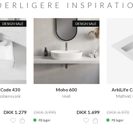
DERLIGERE INSPIRATI
r tilkøbes - Se relaterede produkter
DESIGN SALE
DESIGN SALE
e Code 430
Moho 600
ArkiLife
rcelænsvask
Hvid
Mathvid,
DKK 1.279
DKK 3.995
DKK 1.699
DKK 6.970
På lager
På lager