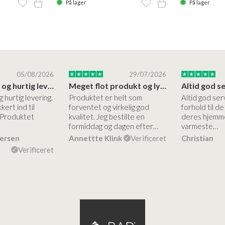
På lager
På lager
05/08/2026
29/07/2026
Høj kvalitet og hurtig levering
Meget flot produkt og lynhurtigt levering
g hurtig levering.
Produktet er helt som
Altid god ser
kert ind til
forventet og virkelig god
forhold til d
 Produktet
kvalitet. Jeg bestilte en
deres hjemme
formiddag og dagen efter…
varmeste…
dersen
Annettte Klink
Verificeret
Christian
Verificeret