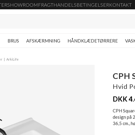
TER
SHOWROOM
FRAGT
HANDELSBETINGELSER
KONTAKT
G
BRUS
AFSKÆRMNING
HÅNDKLÆDETØRRERE
VAS
er
ArkiLife
CPH 
Hvid P
DKK 4.
CPH Square
design på 
36,5 cm., h