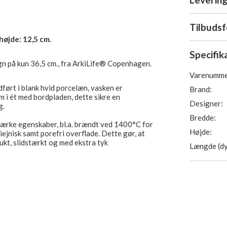
Tilbuds
 højde: 12,5 cm.
Specifik
n på kun 36,5 cm., fra ArkiLife® Copenhagen.
Varenumme
dført i blank hvid porcelæn, vasken er
Brand:
rm i ét med bordpladen, dette sikre en
Designer:
g.
Bredde:
stærke egenskaber, bl.a. brændt ved 1400°C for
Højde:
ejnisk samt porefri overflade. Dette gør, at
kt, slidstærkt og med ekstra tyk
Længde (dy
e hjørner og er nem at vedligeholde.
alle armaturer), afløb passer til en standard
a alle producenter).