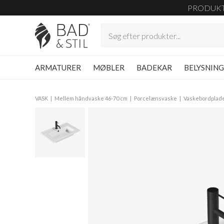
PRODUK
ARMATURER
MØBLER
BADEKAR
BELYSNIN
VASK
Mellem håndvaske 46-70 cm
Porcelænsvaske
Vaskebordplad