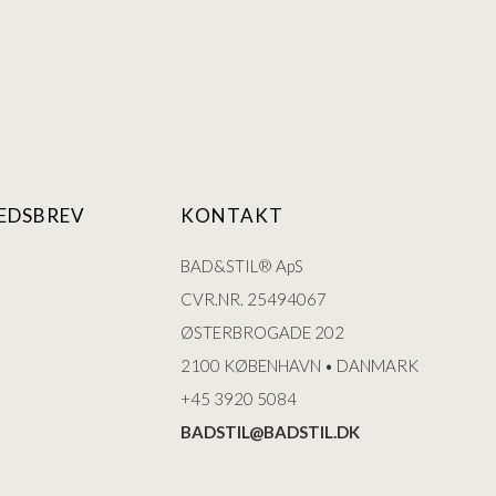
EDSBREV
KONTAKT
BAD&STIL® ApS
CVR.NR. 25494067
ØSTERBROGADE 202
2100 KØBENHAVN • DANMARK
+45 3920 5084
BADSTIL@BADSTIL.DK