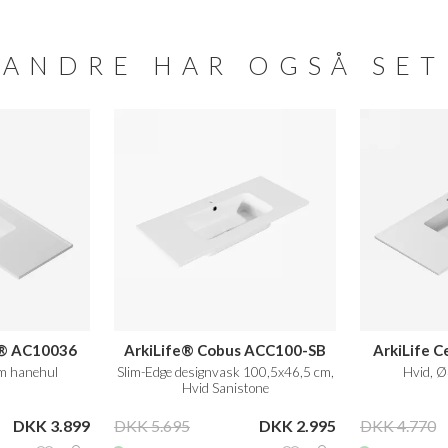
ANDRE HAR OGSÅ SET
o® AC10036
ArkiLife® Cobus ACC100-SB
ArkiLife 
m hanehul
Slim-Edge designvask 100,5x46,5 cm,
Hvid, 
Hvid Sanistone
DKK 3.899
DKK 5.695
DKK 2.995
DKK 4.770