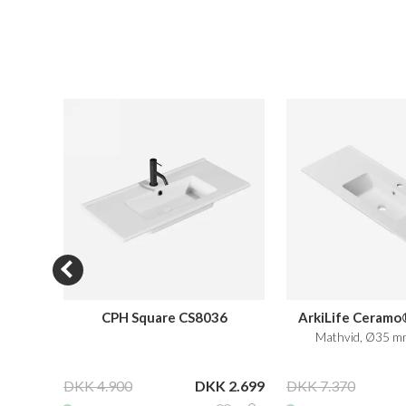
12046
CPH Square CS8036
ArkiLife Ceram
l
Mathvid, Ø35 m
 2.999
DKK 4.900
DKK 2.699
DKK 7.370