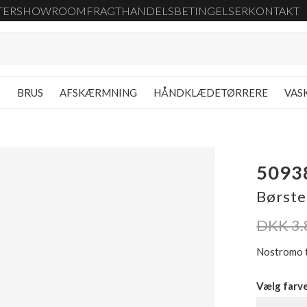
TER
SHOWROOM
FRAGT
HANDELSBETINGELSER
KONTAKT
G
BRUS
AFSKÆRMNING
HÅNDKLÆDETØRRERE
VAS
5093
Børstet
DKK 3.
Nostromo t
Vælg farv