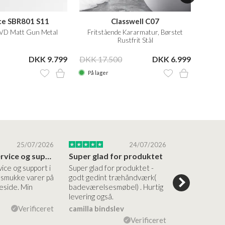
ce SBR801 S11
Classwell C07
PVD Matt Gun Metal
Fritstående Kararmatur, Børstet
Fritst
Rustfrit Stål
DKK 9.799
DKK 17.500
DKK 6.999
DKK 2
På lager
På la
25/07/2026
24/07/2026
Altid god service og support i forhold…
Super glad for produktet
Alt var god
vice og support i
Super glad for produktet -
Alt var godt:
e smukke varer på
godt gedint træhåndværk(
forståelig h
side. Min
badeværelsesmøbel) . Hurtig
nem bestilling
levering også.
levering Sup
Verificeret
camilla bindslev
Flemming V
Verificeret