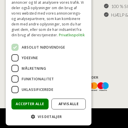
annoncer og til at analysere vores trafik. Vi
KLAGER
100 % S
deler også oplysninger om din brug af
vores websted med vores annoncerings-
FRAGT
HJÆLP &
og analysepartnere, som kan kombinere
INDSTILLINGER FOR COOKIES
dem med andre oplysninger, som du har
givet dem, eller som de har indsamlet fra
din brug af deres tjenester.
Privatlivspolitik
ABSOLUT NØDVENDIGE
YDEEVNE
MÅLRETNING
BETALINGSMULIGHEDER
FUNKTIONALITET
UKLASSIFICEREDE
ACCEPTER ALLE
AFVIS ALLE
VIS DETALJER