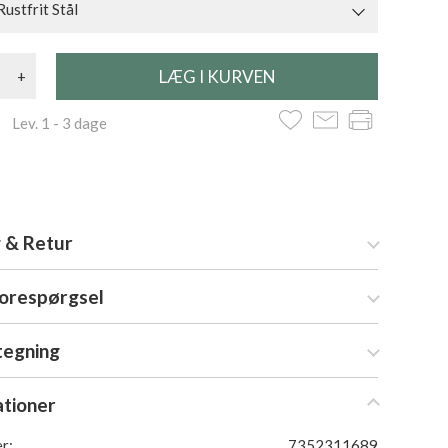
Rustfrit Stål
+
 Lev. 1 - 3 dage
 & Retur
forespørgsel
tegning
ationer
r:
7352311689