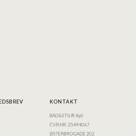
EDSBREV
KONTAKT
BAD&STIL® ApS
CVR.NR. 25494067
ØSTERBROGADE 202