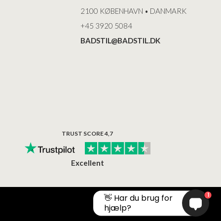
2100 KØBENHAVN • DANMARK
+45 3920 5084
BADSTIL@BADSTIL.DK
TRUST SCORE 4,7
Excellent
1
👋 Har du brug for
hjælp?