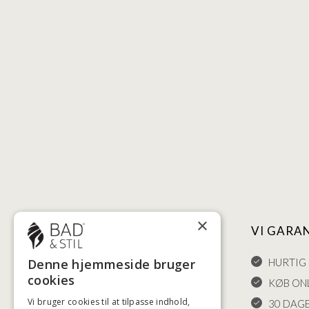
×
NYTTIGE LINKS
VI GARA
HANDELSBETINGELSER
HURTIG 
Denne hjemmeside bruger
cookies
LEVERING OG RETURET
KØB ONL
Vi bruger cookies til at tilpasse indhold,
FORTRYDELSESRET
30 DAG