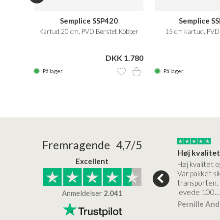
 20 cm
Semplice SSP420
Semplice S
Kartud 20 cm, PVD Børstet Kobber
15 cm kartud, PVD 
 2.200
DKK 1.780
På lager
På lager
24/01/2026
22/01/2026
Fremragende 4,7/5
Superflot bademøbel og rigtig lynhurtig…
Kanon god service
Excellent
emøbel og rigtig
Kanon god service. Varerne
Høj kvalitet o
vice og levering
bliver leveret hurtigt, og det
Var pakket sik
er virkelig kvalitet.
transporten.
levede 100…
Anmeldelser
2.041
ensen
Lise
Verificeret
Pernille An
Verificeret