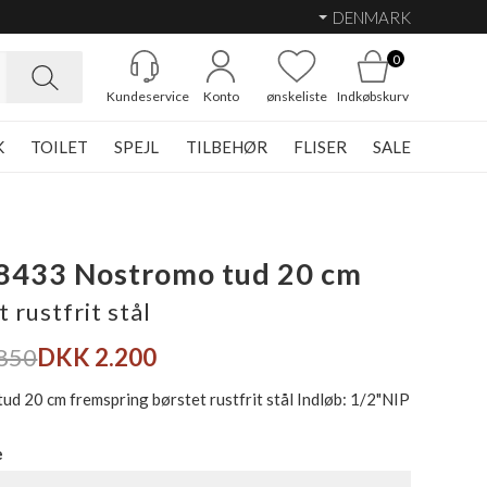
DENMARK
0
Kundeservice
Konto
ønskeliste
Indkøbskurv
K
TOILET
SPEJL
TILBEHØR
FLISER
SALE
8433 Nostromo tud 20 cm
 rustfrit stål
850
DKK 2.200
ud 20 cm fremspring børstet rustfrit stål Indløb: 1/2"NIP
e