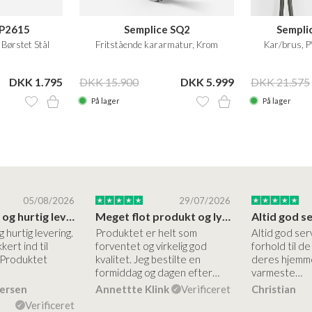
SP2615
Semplice SQ2
Sempli
Børstet Stål
Fritstående kararmatur, Krom
Kar/brus, 
DKK 1.795
DKK 15.900
DKK 5.999
DKK 21.575
På lager
På lager
05/08/2026
29/07/2026
Høj kvalitet og hurtig levering
Meget flot produkt og lynhurtigt levering
g hurtig levering.
Produktet er helt som
Altid god ser
kert ind til
forventet og virkelig god
forhold til d
 Produktet
kvalitet. Jeg bestilte en
deres hjemme
formiddag og dagen efter…
varmeste…
dersen
Annettte Klink
Verificeret
Christian
Verificeret