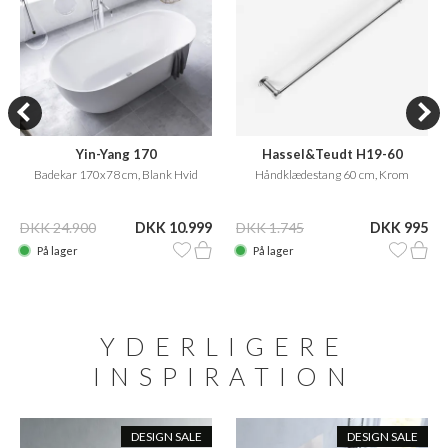
Yin-Yang 170
Hassel&Teudt H19-60
Badekar 170x78 cm, Blank Hvid
Håndklædestang 60 cm, Krom
DKK 24.900
DKK 10.999
DKK 1.745
DKK 995
På lager
På lager
YDERLIGERE
INSPIRATION
DESIGN SALE
DESIGN SALE