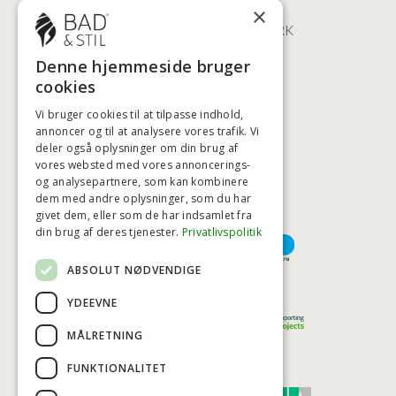
ØSTERBROGADE 202
×
2100 KØBENHAVN • DANMARK
+45 3920 5084
Denne hjemmeside bruger
BADSTIL@BADSTIL.DK
cookies
Vi bruger cookies til at tilpasse indhold,
annoncer og til at analysere vores trafik. Vi
deler også oplysninger om din brug af
HØJESTE KREDITVÆRDIGHED
vores websted med vores annoncerings-
og analysepartnere, som kan kombinere
dem med andre oplysninger, som du har
givet dem, eller som de har indsamlet fra
BETALINGSMULIGHEDER
din brug af deres tjenester.
Privatlivspolitik
ABSOLUT NØDVENDIGE
TRYG OG SIKKER E-HANDEL
YDEEVNE
MÅLRETNING
FUNKTIONALITET
TRUST SCORE 4,7