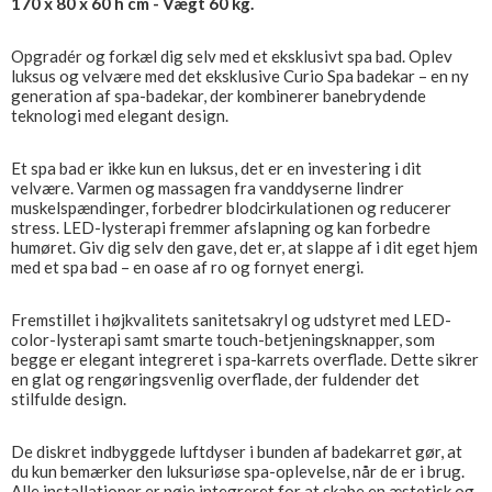
170 x 80 x 60 h cm - Vægt 60 kg.
Opgradér og forkæl dig selv med et eksklusivt spa bad. Oplev
luksus og velvære med det eksklusive Curio Spa badekar – en ny
generation af spa-badekar, der kombinerer banebrydende
teknologi med elegant design.
Et spa bad er ikke kun en luksus, det er en investering i dit
velvære. Varmen og massagen fra vanddyserne lindrer
muskelspændinger, forbedrer blodcirkulationen og reducerer
stress. LED-lysterapi fremmer afslapning og kan forbedre
humøret. Giv dig selv den gave, det er, at slappe af i dit eget hjem
med et spa bad – en oase af ro og fornyet energi.
Fremstillet i højkvalitets sanitetsakryl og udstyret med LED-
color-lysterapi samt smarte touch-betjeningsknapper, som
begge er elegant integreret i spa-karrets overflade. Dette sikrer
en glat og rengøringsvenlig overflade, der fuldender det
stilfulde design.
De diskret indbyggede luftdyser i bunden af badekarret gør, at
du kun bemærker den luksuriøse spa-oplevelse, når de er i brug.
Alle installationer er nøje integreret for at skabe en æstetisk og