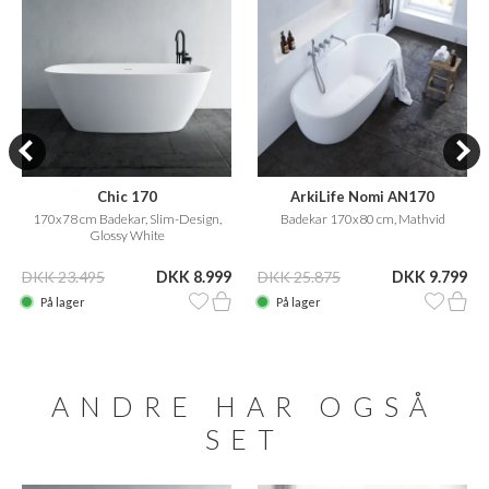
Chic 170
ArkiLife Nomi AN170
170x78 cm Badekar, Slim-Design,
Badekar 170x80 cm, Mathvid
Glossy White
DKK 23.495
DKK 8.999
DKK 25.875
DKK 9.799
På lager
På lager
ANDRE HAR OGSÅ
SET