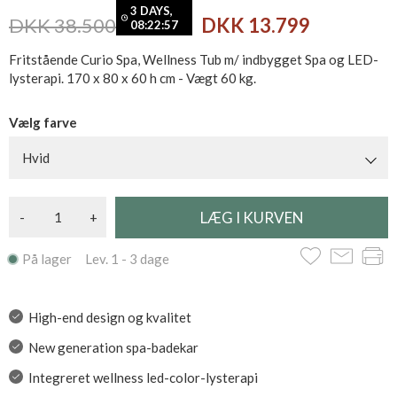
3 DAYS,
DKK 38.500
DKK 13.799
08:22:56
Fritstående Curio Spa, Wellness Tub m/ indbygget Spa og LED-
lysterapi. 170 x 80 x 60 h cm - Vægt 60 kg.
Vælg farve
Hvid
-
+
På lager Lev. 1 - 3 dage
High-end design og kvalitet
New generation spa-badekar
Integreret wellness led-color-lysterapi