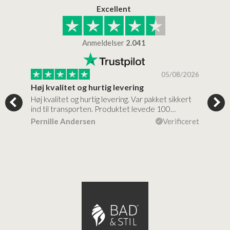
Excellent
Anmeldelser
2.041
/2026
05/08/2026
Høj kvalitet og hurtig levering
Mege
tigt,
Høj kvalitet og hurtig levering. Var pakket sikkert
Prod
ind til transporten. Produktet levede 100…
kval
efte
ceret
Pernille Andersen
Verificeret
Ann