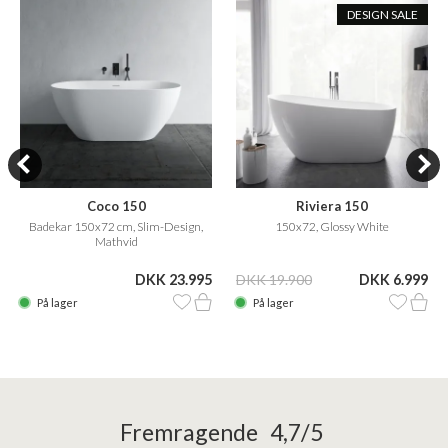
DESIGN SALE
Coco 150
Riviera 150
Badekar 150x72 cm, Slim-Design,
150x72, Glossy White
Mathvid
DKK 23.995
DKK 19.900
DKK 6.999
På lager
På lager
Fremragende 4,7/5