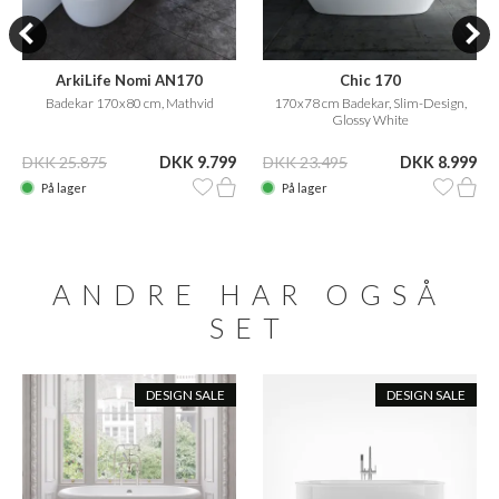
ArkiLife Nomi AN170
Chic 170
Badekar 170x80 cm, Mathvid
170x78 cm Badekar, Slim-Design,
Glossy White
DKK 25.875
DKK 9.799
DKK 23.495
DKK 8.999
På lager
På lager
ANDRE HAR OGSÅ
SET
DESIGN SALE
DESIGN SALE