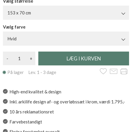
Vælg størrelse
153 x 70 cm
Vælg farve
Hvid
-
+
På lager Lev. 1 - 3 dage
High-end kvalitet & design
Inkl. arkilife design af- og overløbssæt i krom, værdi 1.795,-
10 års reklamationsret
Farvebestandigt
Ekstra forstærket overalt