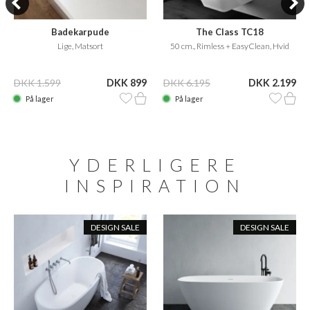
Badekarpude
The Class TC18
Lige, Matsort
50 cm., Rimless + EasyClean, Hvid
DKK 1.599
DKK 899
DKK 6.195
DKK 2.199
På lager
På lager
YDERLIGERE
INSPIRATION
DESIGN SALE
DESIGN SALE