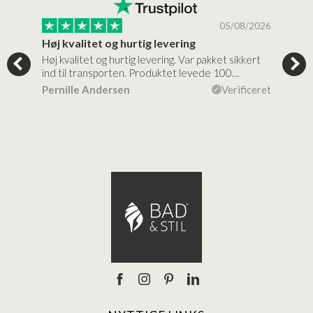
/2026
05/08/2026
Høj kvalitet og hurtig levering
Mege
tigt,
Høj kvalitet og hurtig levering. Var pakket sikkert
Prod
ind til transporten. Produktet levede 100…
kval
efte
ceret
Pernille Andersen
Verificeret
Ann