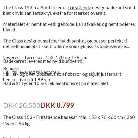
The Class 153 fra ArkiLife er et
fritstående
designbadekar i solid
blank hvid sanitetsakryl, ekstra forstærket overalt.
Materialet er nemt at vedligeholde, kan afkalkes og nemt poleres
blankt.
The Class designet matcher hvidt sanitet og passer perfekt til
det helt minimalistiske, moderne som nyklassisk badeværelse.
Leveres i størrelser: 153, 170 og 178 cm.
Badekarret leveres med hvid bundventil
Bemærk:
Inkl. fri levering til kantsten.
Inkl. af- og overløbssæt, flex afløbsrør og skjult justerbart
bensæt, (værdi 1.995,-)
Bad & Stil yder 10 års reklamationsret på materialet.
DKK 20.500
DKK 8.799
The Class 153 - Fritstående badekar Mål: 153 x 70 x 60 cm / 260
l Vægt: 54 kg