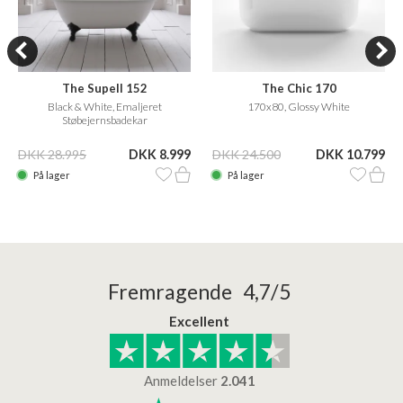
The Supell 152
The Chic 170
Black & White, Emaljeret
170x80, Glossy White
Støbejernsbadekar
DKK 28.995
DKK 8.999
DKK 24.500
DKK 10.799
På lager
På lager
Fremragende 4,7/5
Excellent
Anmeldelser
2.041