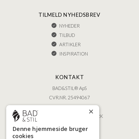
TILMELD NYHEDSBREV
NYHEDER
TILBUD
ARTIKLER
INSPIRATION
KONTAKT
BAD&STIL® ApS
CVR.NR. 25494067
ØSTERBROGADE 202
×
2100 KØBENHAVN • DANMARK
+45 3920 5084
Denne hjemmeside bruger
BADSTIL@BADSTIL.DK
cookies