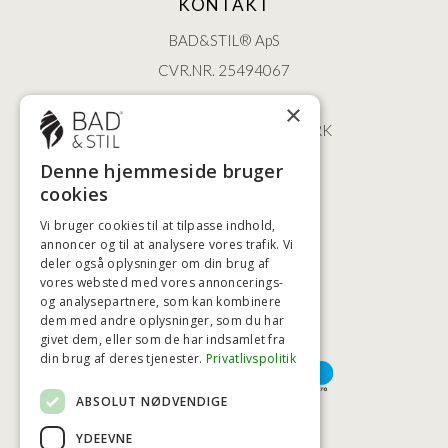
KONTAKT
BAD&STIL® ApS
CVR.NR. 25494067
ØSTERBROGADE 202
×
2100 KØBENHAVN • DANMARK
+45 3920 5084
Denne hjemmeside bruger
BADSTIL@BADSTIL.DK
cookies
Vi bruger cookies til at tilpasse indhold,
annoncer og til at analysere vores trafik. Vi
deler også oplysninger om din brug af
HØJESTE KREDITVÆRDIGHED
vores websted med vores annoncerings-
og analysepartnere, som kan kombinere
dem med andre oplysninger, som du har
givet dem, eller som de har indsamlet fra
BETALINGSMULIGHEDER
din brug af deres tjenester.
Privatlivspolitik
ABSOLUT NØDVENDIGE
TRYG OG SIKKER E-HANDEL
YDEEVNE