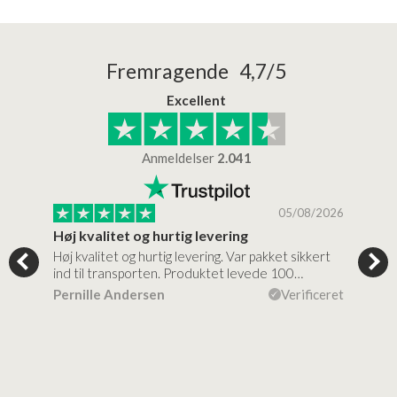
Fremragende 4,7/5
Excellent
Anmeldelser
2.041
/2026
05/08/2026
Høj kvalitet og hurtig levering
Mege
tigt,
Høj kvalitet og hurtig levering. Var pakket sikkert
Prod
ind til transporten. Produktet levede 100…
kval
efte
ceret
Pernille Andersen
Verificeret
Ann