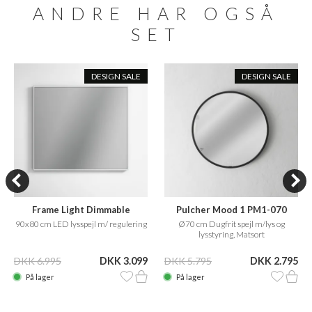
ANDRE HAR OGSÅ
SET
DESIGN SALE
DESIGN SALE
Frame Light Dimmable
Pulcher Mood 1 PM1-070
90x80 cm LED lysspejl m/ regulering
Ø70 cm Dugfrit spejl m/lys og
lysstyring, Matsort
DKK 6.995
DKK 3.099
DKK 5.795
DKK 2.795
På lager
På lager