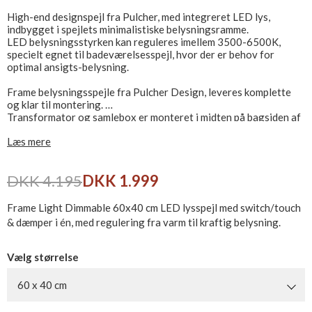
High-end designspejl fra Pulcher, med integreret LED lys,
indbygget i spejlets minimalistiske belysningsramme.
LED belysningsstyrken kan reguleres imellem 3500-6500K,
specielt egnet til badeværelsesspejl, hvor der er behov for
optimal ansigts-belysning.
Frame belysningsspejle fra Pulcher Design, leveres komplette
og klar til montering.
Transformator og samlebox er monteret i midten på bagsiden af
spejlet.
Læs mere
Kan monteres vandret eller lodret, touch/switch er monteret på
siden af spejlet, i nederste højre hjørne, såfremt spejlet monteres
DKK 4.195
DKK 1.999
i anden retning, vil touch/switch være placeret i bund eller top.
CE mærket og IP44 godkendt, tilsluttes direkte til 230V.
Frame Light Dimmable 60x40 cm LED lysspejl med switch/touch
& dæmper i én, med regulering fra varm til kraftig belysning.
Spejl dybde inkl. bagkant er 35 mm.
Vælg størrelse
60 x 40 cm