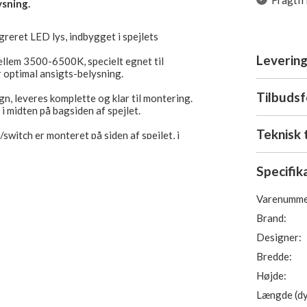
Fragtfr
ysning.
egreret LED lys, indbygget i spejlets
Levering
llem 3500-6500K, specielt egnet til
 optimal ansigts-belysning.
Tilbuds
n, leveres komplette og klar til montering.
 midten på bagsiden af spejlet.
Teknisk 
switch er monteret på siden af spejlet, i
onteres i anden retning, vil touch/switch være
Specifik
irekte til 230V.
Varenumme
Brand:
Designer:
Bredde:
Højde:
Længde (dy