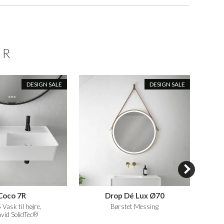
ER
DESIGN SALE
DESIGN SALE
Coco 7R
Drop Dé Lux Ø70
Pulch
Vask til højre,
Børstet Messing
80x80 
vid SolidTec®
M