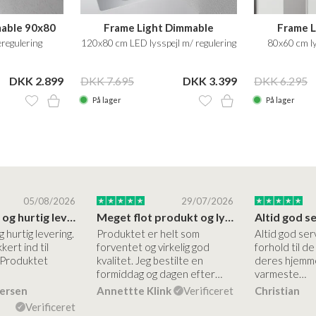
mable 90x80
Frame Light Dimmable
Frame L
regulering
120x80 cm LED lysspejl m/ regulering
80x60 cm ly
DKK 2.899
DKK 7.695
DKK 3.399
DKK 6.295
På lager
På lager
05/08/2026
29/07/2026
Høj kvalitet og hurtig levering
Meget flot produkt og lynhurtigt levering
g hurtig levering.
Produktet er helt som
Altid god ser
kert ind til
forventet og virkelig god
forhold til d
 Produktet
kvalitet. Jeg bestilte en
deres hjemme
formiddag og dagen efter…
varmeste…
dersen
Annettte Klink
Verificeret
Christian
Verificeret