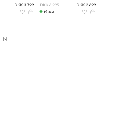
DKK 3.799
DKK 6.995
DKK 2.699
DKK 5
På lager
På la
ON