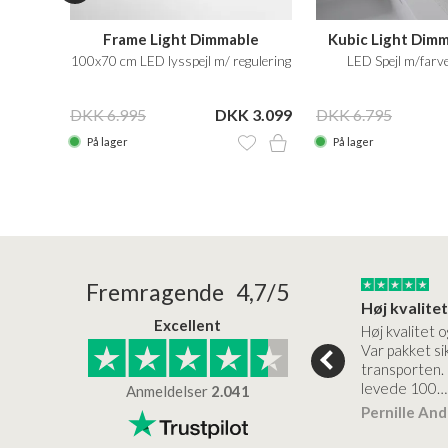
180x60
Frame Light Dimmable
Kubic Light Dim
ing
100x70 cm LED lysspejl m/ regulering
LED Spejl m/farve
 4.999
DKK 6.995
DKK 3.099
DKK 6.795
På lager
På lager
24/01/2026
22/01/2026
Fremragende 4,7/5
Superflot bademøbel og rigtig lynhurtig…
Kanon god service
Excellent
emøbel og rigtig
Kanon god service. Varerne
Høj kvalitet o
vice og levering
bliver leveret hurtigt, og det
Var pakket sik
er virkelig kvalitet.
transporten.
levede 100…
Anmeldelser
2.041
ensen
Lise
Verificeret
Pernille An
Verificeret