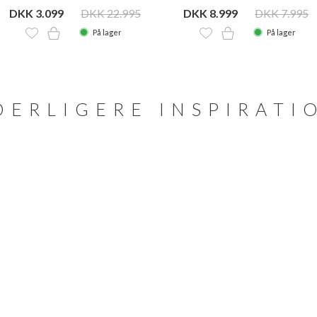
DKK 3.099
DKK 22.995
DKK 8.999
DKK 7.995
På lager
På lager
DERLIGERE INSPIRATI