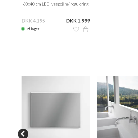
60x40 cm LED lysspejl m/ regulering
DKK 4.195
DKK 1.999
På lager
N SALE