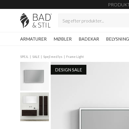
PRODUK
ARMATURER
MØBLER
BADEKAR
BELYSNIN
SPEJL
SALE
Spejl med lys
Frame Light
DESIGN SALE