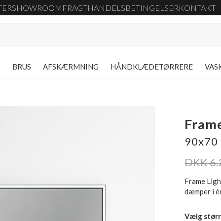
TER
SHOWROOM
FRAGT
HANDELSBETINGELSER
KONTAKT
G
BRUS
AFSKÆRMNING
HÅNDKLÆDETØRRERE
VAS
Fram
90x70 
DKK 6.
Frame Ligh
dæmper i én
Vælg størr