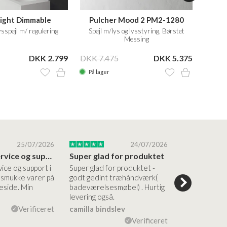
Pulcher Mood 2 PM2-1280
Pulch
ight Dimmable
Spejl m/lys og lysstyring, Børstet
160x80
sspejl m/ regulering
Messing
M
DKK 7.475
DKK 5.375
DKK 8
DKK 2.799
På lager
På la
25/07/2026
24/07/2026
Altid god service og support i forhold…
Super glad for produktet
Alt var god
vice og support i
Super glad for produktet -
Alt var godt:
e smukke varer på
godt gedint træhåndværk(
forståelig h
side. Min
badeværelsesmøbel) . Hurtig
nem bestilling
levering også.
levering Sup
Verificeret
camilla bindslev
Flemming V
Verificeret