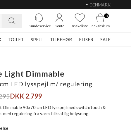
DENMARK
0
Kundeservice
Konto
ønskeliste
Indkøbskurv
K
TOILET
SPEJL
TILBEHØR
FLISER
SALE
e Light Dimmable
cm LED lysspejl m/ regulering
295
DKK 2.799
t Dimmable 90x70 cm LED lysspejl med switch/touch &
, med regulering fra varm til kraftig belysning.
else