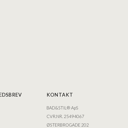
EDSBREV
KONTAKT
BAD&STIL® ApS
CVR.NR. 25494067
ØSTERBROGADE 202