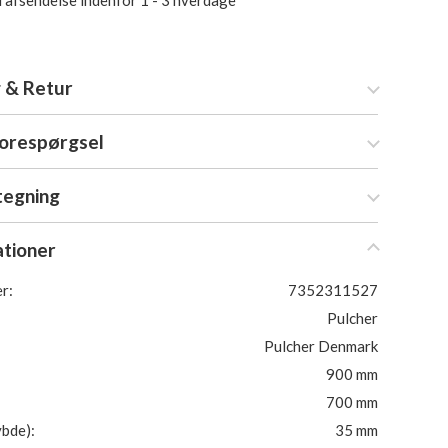
i afsendelse indenfor 1 - 3 hverdage
 & Retur
forespørgsel
tegning
ationer
r:
7352311527
Pulcher
Pulcher Denmark
900 mm
700 mm
bde):
35 mm