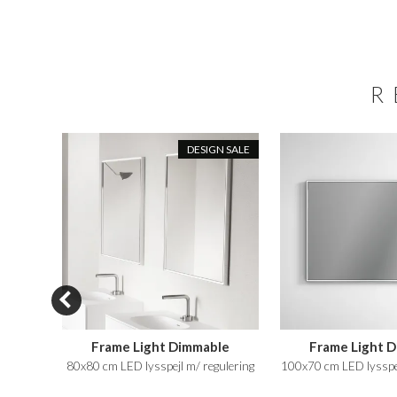
R
N SALE
DESIGN SALE
Frame Light Dimmable
Frame Light 
gekop
80x80 cm LED lysspejl m/ regulering
100x70 cm LED lysspej