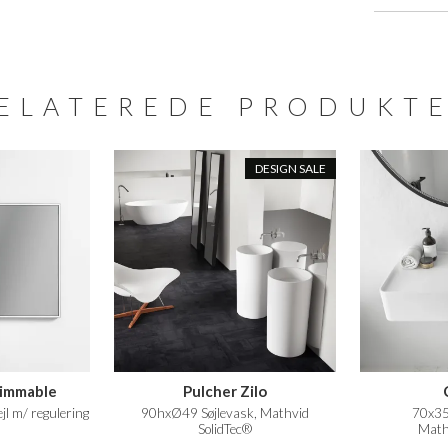
ELATEREDE PRODUKT
DESIGN SALE
Dimmable
Pulcher Zilo
l m/ regulering
90hxØ49 Søjlevask, Mathvid
70x35 
SolidTec®
Math