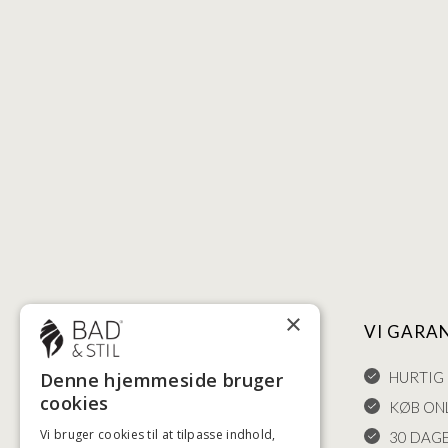
×
NYTTIGE LINKS
VI GARA
HANDELSBETINGELSER
HURTIG 
Denne hjemmeside bruger
cookies
LEVERING OG RETURET
KØB ONL
Vi bruger cookies til at tilpasse indhold,
FORTRYDELSESRET
30 DAG