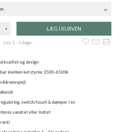
cm
+
 Lev. 1 - 3 dage
d kvalitet og design
bar imellem led styrke 3500-6500k
 vådrumsspejl
odkendt
ysregulering, switch/touch & dæmper i én
teres vandret eller lodret
aranti