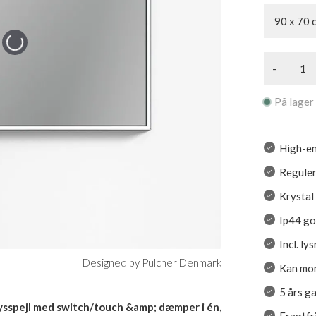
90 x 70 
-
På lager
High-en
Reguler
Krystal
Ip44 g
Incl. l
Designed by Pulcher Denmark
Kan mon
5 års g
ysspejl med switch/touch &amp; dæmper i én,