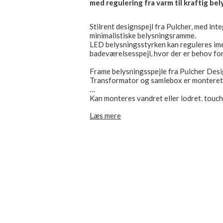
med regulering fra varm til kraftig bel
Stilrent designspejl fra Pulcher, med int
minimalistiske belysningsramme.
LED belysningsstyrken kan reguleres ime
badeværelsesspejl, hvor der er behov for
Frame belysningsspejle fra Pulcher Desig
Transformator og samlebox er monteret i
Kan monteres vandret eller lodret, touch/
nederste højre hjørne, såfremt spejlet m
Læs mere
placeret i bund eller top.
CE mærket og IP44 godkendt, tilsluttes d
Spejl dybde inkl. bagkant er 35 mm.