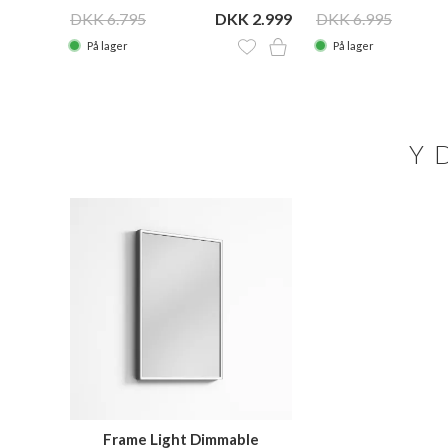
KK 845
DKK 6.795
DKK 2.999
DKK 6.995
På lager
På lager
Y
Frame Light Dimmable