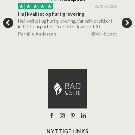
/2026
05/08/2026
Høj kvalitet og hurtig levering
Mege
tigt,
Høj kvalitet og hurtig levering. Var pakket sikkert
Prod
ind til transporten. Produktet levede 100…
kval
efte
ceret
Pernille Andersen
Verificeret
Ann
NYTTIGE LINKS