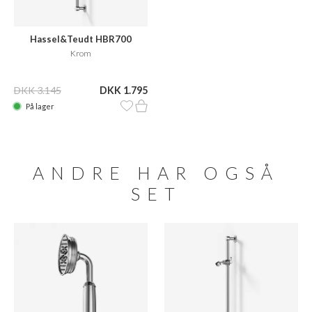
Hassel&Teudt HBR700
Krom
DKK 3.145
DKK 1.795
På lager
ANDRE HAR OGSÅ
SET