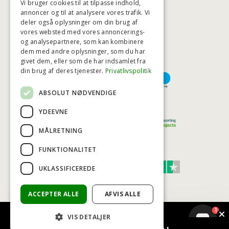
Vi bruger cookies til at tilpasse indhold,
annoncer og til at analysere vores trafik. Vi
deler også oplysninger om din brug af
HØJESTE KREDITVÆRDIGHED
vores websted med vores annoncerings-
og analysepartnere, som kan kombinere
dem med andre oplysninger, som du har
givet dem, eller som de har indsamlet fra
BETALINGSMULIGHEDER
din brug af deres tjenester.
Privatlivspolitik
ABSOLUT NØDVENDIGE
TRYG OG SIKKER E-HANDEL
YDEEVNE
MÅLRETNING
FUNKTIONALITET
TRUST SCORE 4,7
UKLASSIFICEREDE
Excellent
ACCEPTER ALLE
AFVIS ALLE
1
VIS DETALJER
© COPYRIGHT - BAD&STIL® ApS 2026