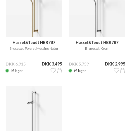
Hassel&Teudt HBR787
Hassel&Teudt HBR787
Brusesæt, Poleret Messing Natur
Brusesæt, Krom
DKK 6.915
DKK 3.495
DKK 5.759
DKK 2.995
På lager
På lager