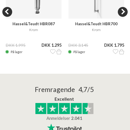
Hassel&Teudt HBR087
Hassel&Teudt HBR700
Krom
Krom
DKK 1.995
DKK 1.295
DKK 3.145
DKK 1.795
På lager
På lager
Fremragende 4,7/5
Excellent
Anmeldelser
2.041