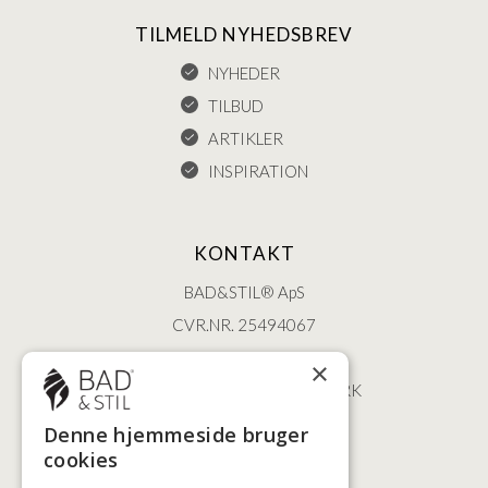
TILMELD NYHEDSBREV
NYHEDER
TILBUD
ARTIKLER
INSPIRATION
KONTAKT
BAD&STIL® ApS
CVR.NR. 25494067
ØSTERBROGADE 202
×
2100 KØBENHAVN • DANMARK
+45 3920 5084
Denne hjemmeside bruger
BADSTIL@BADSTIL.DK
cookies