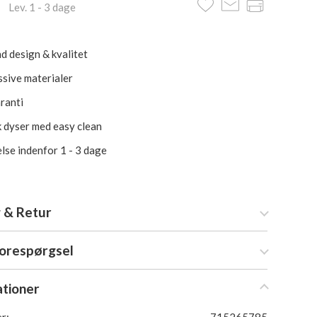
 Lev. 1 - 3 dage
d design & kvalitet
ssive materialer
aranti
k dyser med easy clean
lse indenfor 1 - 3 dage
 & Retur
forespørgsel
ationer