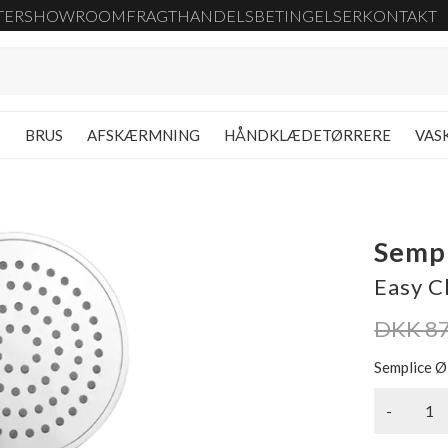
TER
SHOWROOM
FRAGT
HANDELSBETINGELSER
KONTAKT
G
BRUS
AFSKÆRMNING
HÅNDKLÆDETØRRERE
VAS
Semp
Easy C
DKK 8
Semplice Ø
-