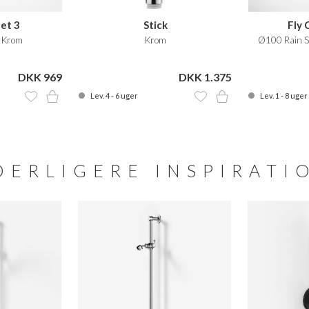
Jet 3
Stick
Fly 
 Krom
Krom
Ø100 Rain S
DKK 969
DKK 1.375
Lev. 4 - 6 uger
Lev. 1 - 8 uger
DERLIGERE INSPIRATI