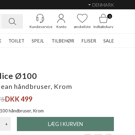
DENMARK
0
Kundeservice
Konto
ønskeliste
Indkøbskurv
K
TOILET
SPEJL
TILBEHØR
FLISER
SALE
lice Ø100
lean håndbruser, Krom
75
DKK 499
100 håndbruser, Krom
+