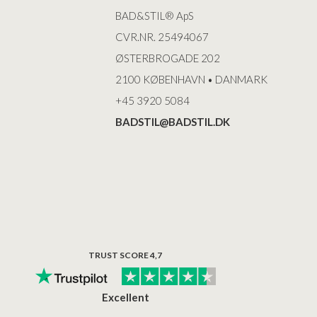
BAD&STIL® ApS
CVR.NR. 25494067
ØSTERBROGADE 202
2100 KØBENHAVN • DANMARK
+45 3920 5084
BADSTIL@BADSTIL.DK
TRUST SCORE 4,7
Excellent