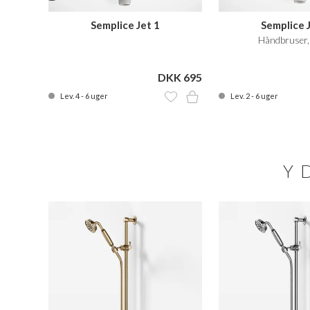
Semplice Jet 1
Semplice 
Håndbruser,
KK 799
DKK 695
Lev. 4 - 6 uger
Lev. 2 - 6 uger
Y