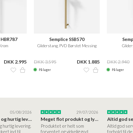
t HBR787
Semplice SSB570
Semp
Krom
Gliderstang, PVD Børstet Messing
Glider
DKK 2.995
DKK 3.595
DKK 1.885
DKK 2.940
På lager
På lager
05/08/2026
29/07/2026
Høj kvalitet og hurtig levering
Meget flot produkt og lynhurtigt levering
g hurtig levering.
Produktet er helt som
Altid god ser
kert ind til
forventet og virkelig god
forhold til d