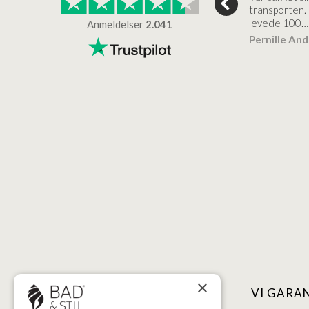
er virkelig kvalitet.
transporten.
levede 100…
Anmeldelser
2.041
ensen
Lise
Verificeret
Pernille An
Verificeret
×
NYTTIGE LINKS
VI GARA