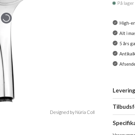
På lager
High-en
Alt i ma
5 års g
Antikal
Afsende
Levering
Tilbuds
Designed by Núria Coll
Specifik