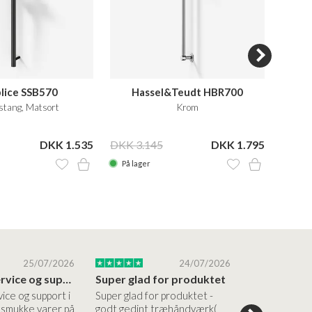
lice SSB570
Hassel&Teudt HBR700
stang, Matsort
Krom
DKK 1.535
DKK 3.145
DKK 1.795
DKK 6
På lager
På la
25/07/2026
24/07/2026
Altid god service og support i forhold…
Super glad for produktet
Alt var god
vice og support i
Super glad for produktet -
Alt var godt:
e smukke varer på
godt gedint træhåndværk(
forståelig h