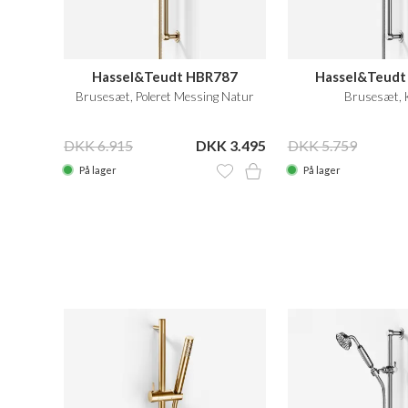
Hassel&Teudt HBR787
Hassel&Teudt
Brusesæt, Poleret Messing Natur
Brusesæt, 
DKK 6.915
DKK 3.495
DKK 5.759
På lager
På lager