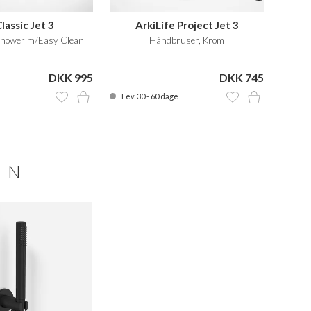
Classic Jet 3
ArkiLife Project Jet 3
hower m/Easy Clean
Håndbruser, Krom
DKK 995
DKK 745
Lev. 30 - 60 dage
Lev. 
ON