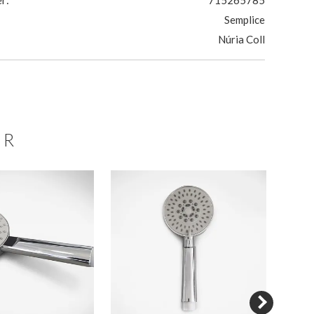
r:
715265785
Semplice
Núria Coll
ER