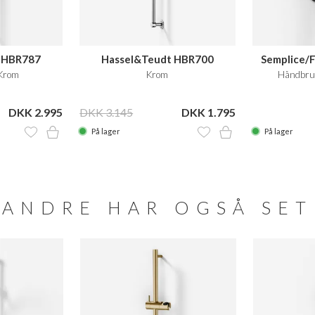
 HBR787
Hassel&Teudt HBR700
Semplice/F
Krom
Krom
Håndbru
DKK 2.995
DKK 3.145
DKK 1.795
På lager
På lager
ANDRE HAR OGSÅ SET