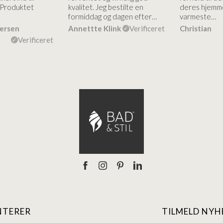
 Produktet
kvalitet. Jeg bestilte en
deres hjemme
formiddag og dagen efter…
varmeste…
dersen
Annettte Klink
Verificeret
Christian
Verificeret
NTERER
TILMELD NYH