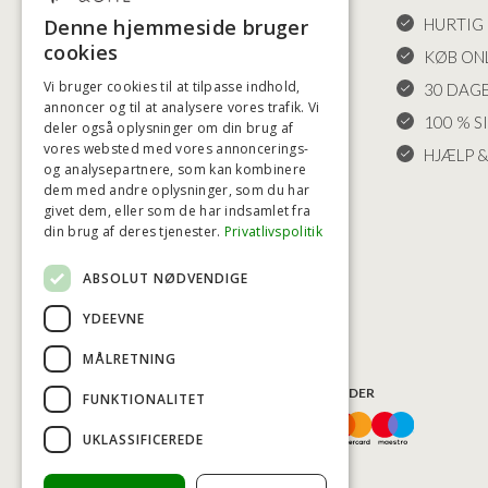
HANDELSBETINGELSER
HURTIG 
Denne hjemmeside bruger
cookies
LEVERING OG RETURET
KØB ONL
Vi bruger cookies til at tilpasse indhold,
FORTRYDELSESRET
30 DAG
annoncer og til at analysere vores trafik. Vi
KLAGER
100 % S
deler også oplysninger om din brug af
vores websted med vores annoncerings-
FRAGT
HJÆLP &
og analysepartnere, som kan kombinere
INDSTILLINGER FOR COOKIES
dem med andre oplysninger, som du har
givet dem, eller som de har indsamlet fra
din brug af deres tjenester.
Privatlivspolitik
ABSOLUT NØDVENDIGE
YDEEVNE
MÅLRETNING
BETALINGSMULIGHEDER
FUNKTIONALITET
UKLASSIFICEREDE