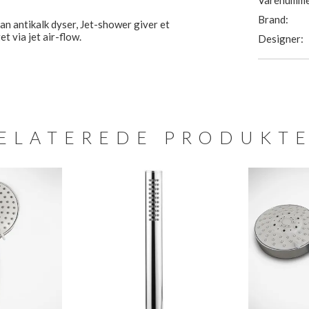
Varenumme
Brand:
 antikalk dyser, Jet-shower giver et
 via jet air-flow.
Designer:
ELATEREDE PRODUKT