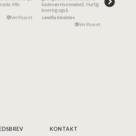
side. Min
badeværelsesmøbel) . Hurtig
nem bestilling
levering også.
levering Sup
Verificeret
camilla bindslev
Flemming V
Verificeret
EDSBREV
KONTAKT