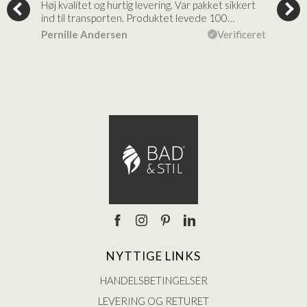
tigt,
Høj kvalitet og hurtig levering. Var pakket sikkert
Prod
ind til transporten. Produktet levede 100…
kval
efte
ceret
Pernille Andersen
Verificeret
Ann
NYTTIGE LINKS
HANDELSBETINGELSER
LEVERING OG RETURET