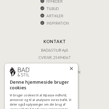
NYHEDER
TILBUD
ARTIKLER
INSPIRATION
KONTAKT
BAD&STIL® ApS
CVR.NR. 25494067
ØSTERBROGADE 202
×
2100 KØBENHAVN • DANMARK
+45 3920 5084
Denne hjemmeside bruger
BADSTIL@BADSTIL.DK
cookies
Vi bruger cookies til at tilpasse indhold,
annoncer og til at analysere vores trafik. Vi
deler også oplysninger om din brug af
HØJESTE KREDITVÆRDIGHED