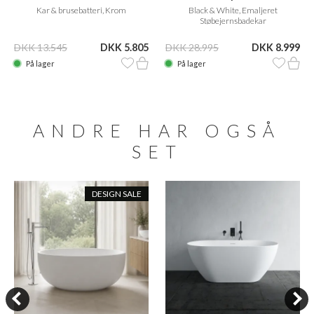
Kar & brusebatteri, Krom
Black & White, Emaljeret
Støbejernsbadekar
DKK 13.545
DKK 5.805
DKK 28.995
DKK 8.999
På lager
På lager
ANDRE HAR OGSÅ
SET
DESIGN SALE