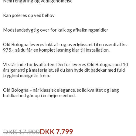
Nem rengøring og vedligeholdelse
Kan poleres op ved behov
Modstandsdygtig over for kalk og afkalkningsmidler
Old Bologna leveres inkl. af- og overløbssæt til en værdi af kr.
975,-, så du får en komplet løsning klar til installation.
Vi står inde for kvaliteten. Derfor leveres Old Bologna med 10
års garanti på materialet, så du kan nyde dit badekar med fuld
tryghed mange år frem.
Old Bologna – når klassisk elegance, solid kvalitet og lang
holdbarhed går op i en højere enhed.
DKK 17.900
DKK 7.799