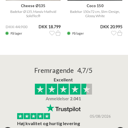
Cheese Ø135
Coco 150
Badekar Ø135, Massiv Mathvid
Badekar 150x72 cm, Slim-Design,
SolidTec®
Glossy White
DKK 44.900
DKK 18.799
DKK 20.995
På lager
På lager
Fremragende 4,7/5
Excellent
Anmeldelser
2.041
/2026
05/08/2026
Høj kvalitet og hurtig levering
Mege