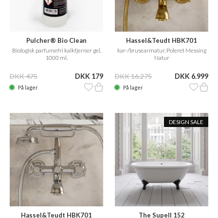
Pulcher® Bio Clean
Hassel&Teudt HBK701
Biologisk parfumefri kalkfjerner gel,
kar-/brusearmatur, Poleret Messing
1000 ml.
Natur
DKK 475
DKK 179
DKK 16.275
DKK 6.999
På lager
På lager
DESIGN SALE
Hassel&Teudt HBK701
The Supell 152