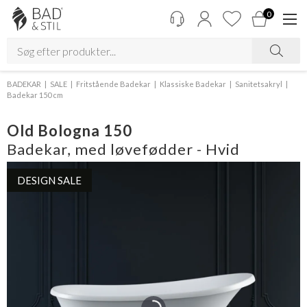
0
BADEKAR
SALE
Fritstående Badekar
Klassiske Badekar
Sanitetsakryl
Badekar 150 cm
Old Bologna 150
Badekar, med løvefødder - Hvid
DESIGN SALE