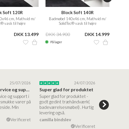
k Soft 120R
Block Soft 140R
Cope
0x46 cm, Mathvid m/
Badmøbel 140x46 cm, Mathvid m/
30x3
c® vask til højre
SolidTec® vask til højre
DKK 13.499
DKK 34.900
DKK 14.999
DKK 1
På lager
På la
25/07/2026
24/07/2026
Altid god service og support i forhold…
Super glad for produktet
Alt var god
vice og support i
Super glad for produktet -
Alt var godt:
e smukke varer på
godt gedint træhåndværk(
forståelig h
side. Min
badeværelsesmøbel) . Hurtig
nem bestilling
levering også.
levering Sup
Verificeret
camilla bindslev
Flemming V
Verificeret