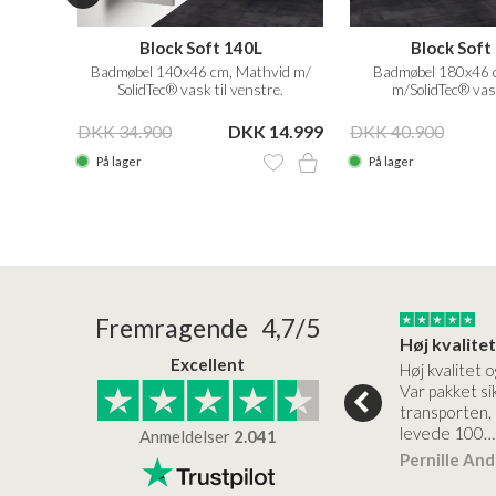
Block Soft 140L
Block Soft
vid m/
Badmøbel 140x46 cm, Mathvid m/
Badmøbel 180x46 
SolidTec® vask til venstre.
m/SolidTec® vask
15.999
DKK 34.900
DKK 14.999
DKK 40.900
På lager
På lager
24/01/2026
22/01/2026
Fremragende 4,7/5
Superflot bademøbel og rigtig lynhurtig…
Kanon god service
Excellent
emøbel og rigtig
Kanon god service. Varerne
Høj kvalitet o
vice og levering
bliver leveret hurtigt, og det
Var pakket sik
er virkelig kvalitet.
transporten.
levede 100…
Anmeldelser
2.041
ensen
Lise
Verificeret
Pernille An
Verificeret