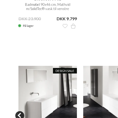
Badmøbel 90x46 cm, Mathvid
m/SolidTec® vask til venstre
DKK 23.900
DKK 9.799
På lager
N SALE
DESIGN SALE