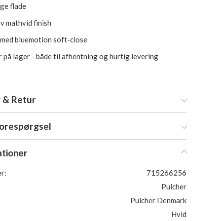
ge flade
iv mathvid finish
 med bluemotion soft-close
 på lager - både til afhentning og hurtig levering
 & Retur
forespørgsel
ationer
r:
715266256
Pulcher
Pulcher Denmark
Hvid