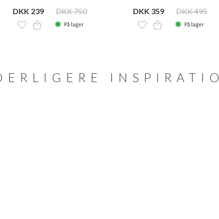
DKK 239
DKK 750
DKK 359
DKK 495
På lager
På lager
DERLIGERE INSPIRATI