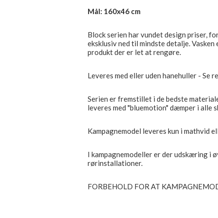
Mål: 160x46 cm
Block serien har vundet design priser, f
eksklusiv ned til mindste detalje. Vasken 
produkt der er let at rengøre.
Leveres med eller uden hanehuller - Se r
Serien er fremstillet i de bedste materia
leveres med "bluemotion" dæmper i alle s
Kampagnemodel leveres kun i mathvid ell
I kampagnemodeller er der udskæring i øv
rørinstallationer.
FORBEHOLD FOR AT KAMPAGNEMOD