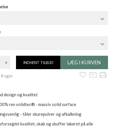
else
e
+
INDHENT TILBUD
 8 uger
d design og kvalitet
100% ren solidtec® - massiv solid surface
ngsvenlig - tåler skurepulver og afkalkning
forseglet kvalitet, skab og skuffer lakeret på alle