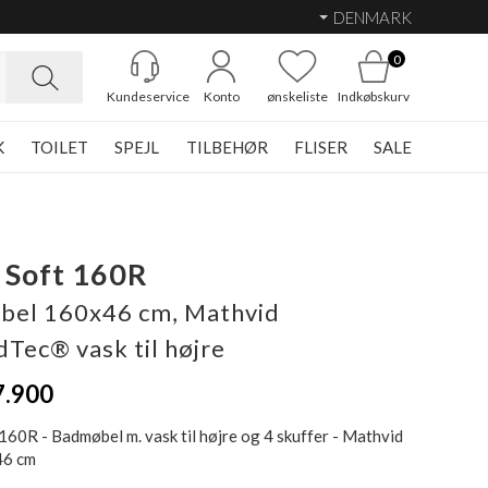
DENMARK
0
Kundeservice
Konto
ønskeliste
Indkøbskurv
K
TOILET
SPEJL
TILBEHØR
FLISER
SALE
 Soft 160R
el 160x46 cm, Mathvid
dTec® vask til højre
7.900
160R - Badmøbel m. vask til højre og 4 skuffer - Mathvid
46 cm