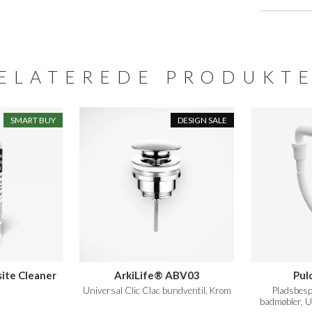
ELATEREDE PRODUKT
SMART BUY
DESIGN SALE
ite Cleaner
ArkiLife® ABV03
Pul
.
Universal Clic Clac bundventil, Krom
Pladsbesp
badmøbler, 