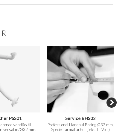
ER
cher PSS01
Service BHS02
arende vandlås til
Professionel Hanehul Boring Ø32 mm,
Profes
Universal m/Ø32 mm.
Specielt armaturhul (f.eks. til Vola)