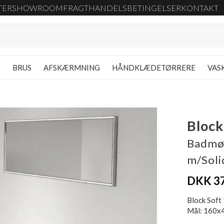
TER
SHOWROOM
FRAGT
HANDELSBETINGELSER
KONTAKT
G
BRUS
AFSKÆRMNING
HÅNDKLÆDETØRRERE
VAS
Block
Badmøb
m/Soli
DKK 3
Block Soft 
Mål: 160x