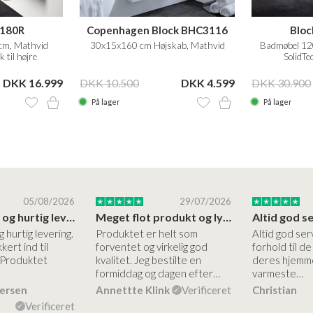
 180R
Copenhagen Block BHC3116
Bloc
cm, Mathvid
30x15x160 cm Højskab, Mathvid
Badmøbel 12
 til højre
SolidTe
DKK 16.999
DKK 10.500
DKK 4.599
DKK 30.900
På lager
På lager
05/08/2026
29/07/2026
Høj kvalitet og hurtig levering
Meget flot produkt og lynhurtigt levering
g hurtig levering.
Produktet er helt som
Altid god ser
kert ind til
forventet og virkelig god
forhold til d
 Produktet
kvalitet. Jeg bestilte en
deres hjemme
formiddag og dagen efter…
varmeste…
dersen
Annettte Klink
Verificeret
Christian
Verificeret