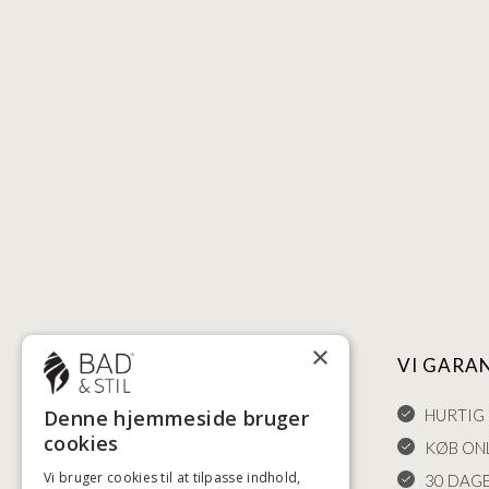
×
NYTTIGE LINKS
VI GARA
Denne hjemmeside bruger
HANDELSBETINGELSER
HURTIG 
cookies
LEVERING OG RETURET
KØB ONL
Vi bruger cookies til at tilpasse indhold,
FORTRYDELSESRET
30 DAG