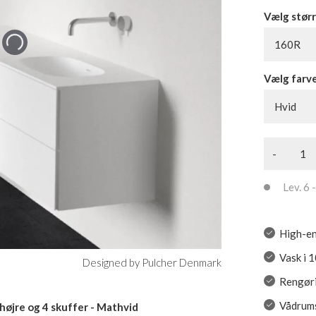
Vælg størr
160R
Vælg farv
Hvid
-
Lev. 6 -
High-en
Vask i 
Designed by Pulcher Denmark
Rengøri
Vådrums
 højre og 4 skuffer - Mathvid