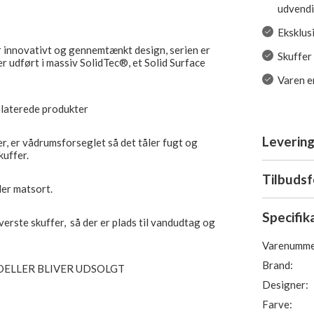
udvendi
Eksklus
or innovativt og gennemtænkt design, serien er
Skuffer
er udført i massiv SolidTec®, et Solid Surface
Varen er
elaterede produkter
Levering
ler, er vådrumsforseglet så det tåler fugt og
kuffer.
Tilbuds
er matsort.
Specifik
erste skuffer, så der er plads til vandudtag og
Varenumme
Brand:
ELLER BLIVER UDSOLGT
Designer:
Farve: