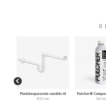
R
N SALE
oft
Pladsbesparende vandlås til
Pulcher® Compos
badmøbler
Care
vid m/
Ø32 mm
500 ml