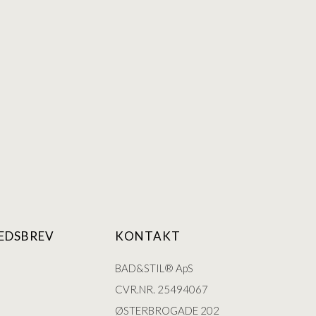
EDSBREV
KONTAKT
BAD&STIL® ApS
CVR.NR. 25494067
ØSTERBROGADE 202