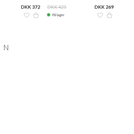
flexrør
DKK 372
DKK 425
DKK 269
DKK 
På lager
På la
ON