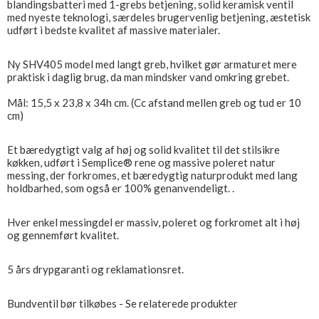
blandingsbatteri med 1-grebs betjening, solid keramisk ventil
med nyeste teknologi, særdeles brugervenlig betjening, æstetisk
udført i bedste kvalitet af massive materialer.
Ny SHV405 model med langt greb, hvilket gør armaturet mere
praktisk i daglig brug, da man mindsker vand omkring grebet.
Mål: 15,5 x 23,8 x 34h cm. (Cc afstand mellen greb og tud er 10
cm)
Et bæredygtigt valg af høj og solid kvalitet til det stilsikre
køkken, udført i Semplice® rene og massive poleret natur
messing, der forkromes, et bæredygtig naturprodukt med lang
holdbarhed, som også er 100% genanvendeligt. .
Hver enkel messingdel er massiv, poleret og forkromet alt i høj
og gennemført kvalitet.
5 års drypgaranti og reklamationsret.
Bundventil bør tilkøbes - Se relaterede produkter