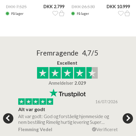
DKK 7.525
DKK 2.799
DKK 26.530
DKK 10.999
På lager
På lager
Fremragende 4,7/5
Excellent
Anmeldelser
2.029
/2026
16/07/2026
Alt var godt
Jeg
Alt var godt: God og forståelig hjemmeside og
Jeg 
 for…
nem bestilling Rimelig hurtig levering Super…
en v
ceret
Flemming Vedel
Verificeret
Lou