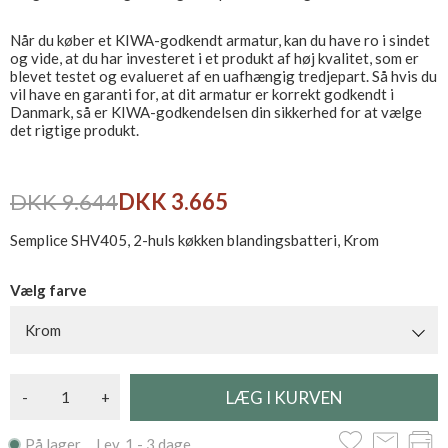
Når du køber et KIWA-godkendt armatur, kan du have ro i sindet
og vide, at du har investeret i et produkt af høj kvalitet, som er
blevet testet og evalueret af en uafhængig tredjepart. Så hvis du
vil have en garanti for, at dit armatur er korrekt godkendt i
Danmark, så er KIWA-godkendelsen din sikkerhed for at vælge
det rigtige produkt.
DKK 9.644
DKK 3.665
Semplice SHV405, 2-huls køkken blandingsbatteri, Krom
Vælg farve
Krom
-
+
På lager Lev. 1 - 3 dage