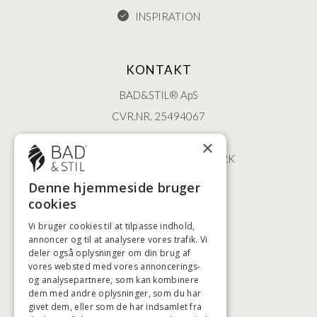
INSPIRATION
KONTAKT
BAD&STIL® ApS
CVR.NR. 25494067
ØSTERBROGADE 202
×
2100 KØBENHAVN • DANMARK
+45 3920 5084
Denne hjemmeside bruger
BADSTIL@BADSTIL.DK
cookies
Vi bruger cookies til at tilpasse indhold,
annoncer og til at analysere vores trafik. Vi
deler også oplysninger om din brug af
HØJESTE KREDITVÆRDIGHED
vores websted med vores annoncerings-
og analysepartnere, som kan kombinere
dem med andre oplysninger, som du har
givet dem, eller som de har indsamlet fra
BETALINGSMULIGHEDER