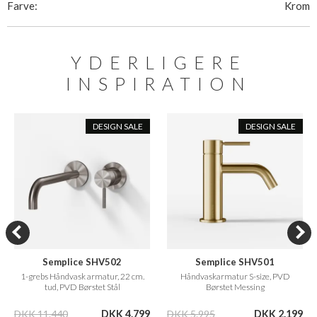
Farve:
Krom
YDERLIGERE
INSPIRATION
DESIGN SALE
DESIGN SALE
Semplice SHV502
Semplice SHV501
1-grebs Håndvask armatur, 22 cm.
Håndvaskarmatur S-size, PVD
tud, PVD Børstet Stål
Børstet Messing
DKK 11.440
DKK 4.799
DKK 5.995
DKK 2.199