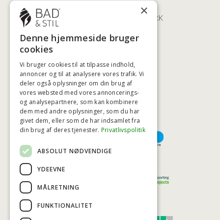
ØSTERBROGADE 202
×
2100 KØBENHAVN • DANMARK
+45 3920 5084
Denne hjemmeside bruger
BADSTIL@BADSTIL.DK
cookies
Vi bruger cookies til at tilpasse indhold,
annoncer og til at analysere vores trafik. Vi
HØJESTE KREDITVÆRDIGHED
deler også oplysninger om din brug af
vores websted med vores annoncerings-
og analysepartnere, som kan kombinere
dem med andre oplysninger, som du har
givet dem, eller som de har indsamlet fra
BETALINGSMULIGHEDER
din brug af deres tjenester.
Privatlivspolitik
ABSOLUT NØDVENDIGE
TRYG OG SIKKER E-HANDEL
YDEEVNE
MÅLRETNING
FUNKTIONALITET
TRUST SCORE 4,7