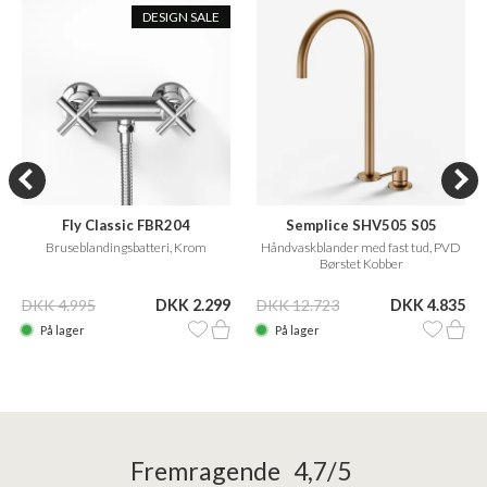
DESIGN SALE
Fly Classic FBR204
Semplice SHV505 S05
Bruseblandingsbatteri, Krom
Håndvaskblander med fast tud, PVD
Børstet Kobber
DKK 4.995
DKK 2.299
DKK 12.723
DKK 4.835
På lager
På lager
Fremragende 4,7/5