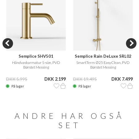
Semplice SHV501
Semplice Rain DeLuxe SRL02
Håndvaskarmatur S-size, PVD
SmartTerm Ø25 EasyClean, PVD
Børstet Messing
Børstet Messing
DKK 5.995
DKK 2.199
DKK 19.495
DKK 7.499
På lager
På lager
ANDRE HAR OGSÅ
SET