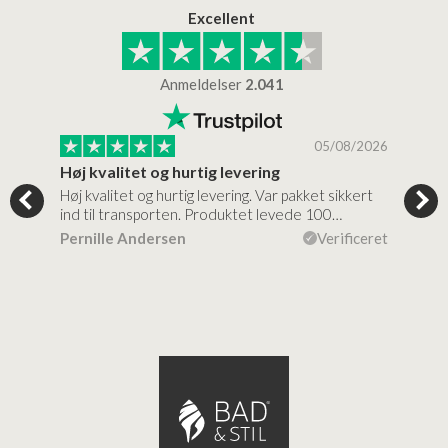
Excellent
Anmeldelser
2.041
/2026
05/08/2026
Høj kvalitet og hurtig levering
Mege
tigt,
Høj kvalitet og hurtig levering. Var pakket sikkert
Prod
ind til transporten. Produktet levede 100…
kval
efte
ceret
Pernille Andersen
Verificeret
Ann