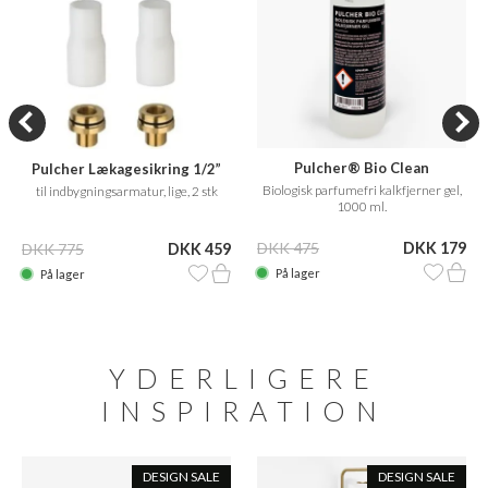
Pulcher® Bio Clean
Pulcher Lækagesikring 1/2”
Biologisk parfumefri kalkfjerner gel,
til indbygningsarmatur, lige, 2 stk
1000 ml.
DKK 475
DKK 179
DKK 775
DKK 459
På lager
På lager
YDERLIGERE
INSPIRATION
DESIGN SALE
DESIGN SALE