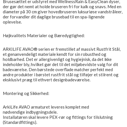
Brusesættet er udstyret med WellnessRain & EasyClean dyser,
der gør det nemt at holde bruseren fri for kalk og snavs. Med en
diameter på 30 cm giver hovedbruseren luksuriøse vandstråleer,
der forvandler dit daglige brusebad til en spa-lignende
oplevelse.
Højkvalitets Materialer og Bæredygtighed:
ARKILIFE AVAO® serien er fremstillet af massivt Rustfrit Stål,
et genanvendeligt materiale kendt for sin robusthed og
holdbarhed. Det er allergivenligt og hygiejnisk, da det ikke
indeholder bly, hvilket gør det til det miljøbevidste valg for dit
badeværelse. Den børstede overflade matcher perfekt med
andre produkter i børstet rustfrit stål og tilføjer et stilrent og
eksklusivt præg til ethvert designbadeværelse.
Montering og Sikkerhed:
ArkiLife AVAO armaturet leveres komplet med
nødvendige indbygningsdele.
Installatøren skal levere PEX-rør og fittings for tilslutning
(Standardfittings).