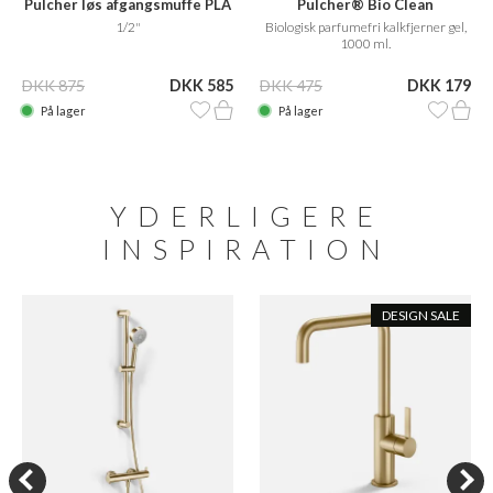
Pulcher løs afgangsmuffe PLA
Pulcher® Bio Clean
1/2"
Biologisk parfumefri kalkfjerner gel,
1000 ml.
DKK 875
DKK 585
DKK 475
DKK 179
På lager
På lager
YDERLIGERE
INSPIRATION
DESIGN SALE