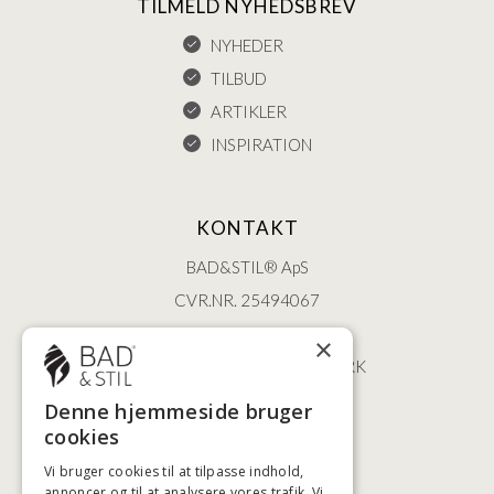
TILMELD NYHEDSBREV
NYHEDER
TILBUD
ARTIKLER
INSPIRATION
KONTAKT
BAD&STIL® ApS
CVR.NR. 25494067
ØSTERBROGADE 202
×
2100 KØBENHAVN • DANMARK
+45 3920 5084
Denne hjemmeside bruger
BADSTIL@BADSTIL.DK
cookies
Vi bruger cookies til at tilpasse indhold,
annoncer og til at analysere vores trafik. Vi