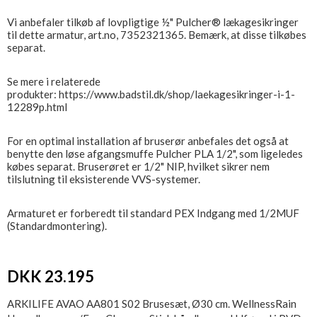
Vi anbefaler tilkøb af lovpligtige ½" Pulcher® lækagesikringer
til dette armatur, art.no, 7352321365. Bemærk, at disse tilkøbes
separat.
Se mere i relaterede
produkter: https://www.badstil.dk/shop/laekagesikringer-i-1-
12289p.html
For en optimal installation af bruserør anbefales det også at
benytte den løse afgangsmuffe Pulcher PLA 1/2", som ligeledes
købes separat. Bruserøret er 1/2" NIP, hvilket sikrer nem
tilslutning til eksisterende VVS-systemer.
Armaturet er forberedt til standard PEX Indgang med 1/2MUF
(Standardmontering).
DKK 23.195
ARKILIFE AVAO AA801 S02 Brusesæt, Ø30 cm. WellnessRain