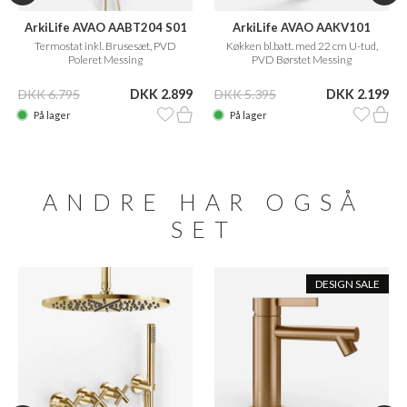
ArkiLife AVAO AABT204 S01
ArkiLife AVAO AAKV101
Termostat inkl. Brusesæt, PVD
Køkken bl.batt. med 22 cm U-tud,
Poleret Messing
PVD Børstet Messing
DKK 6.795
DKK 2.899
DKK 5.395
DKK 2.199
På lager
På lager
ANDRE HAR OGSÅ
SET
DESIGN SALE