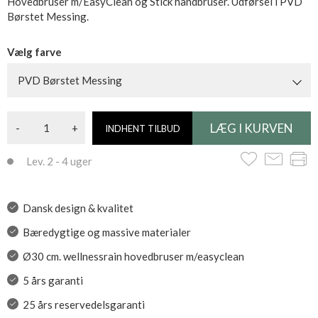
Hovedbruser m/EasyClean og Stick håndbruser. Udførsel i PVD
Børstet Messing.
Vælg farve
PVD Børstet Messing
-
+
INDHENT TILBUD
Lev. 2 - 4 uger
Dansk design & kvalitet
Bæredygtige og massive materialer
Ø30 cm. wellnessrain hovedbruser m/easyclean
5 års garanti
25 års reservedelsgaranti