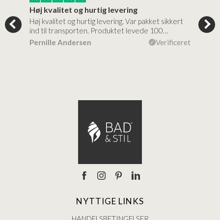
Høj kvalitet og hurtig levering
Mege
tigt,
Høj kvalitet og hurtig levering. Var pakket sikkert
Prod
ind til transporten. Produktet levede 100…
kval
efte
ceret
Pernille Andersen
Verificeret
Ann
NYTTIGE LINKS
HANDELSBETINGELSER