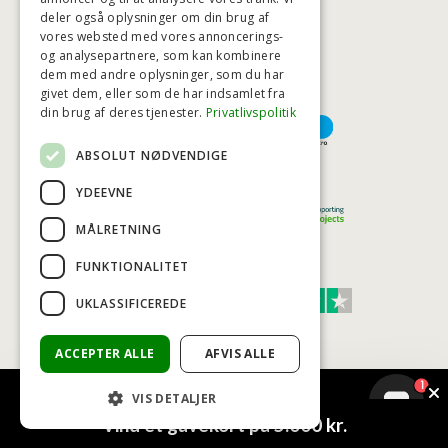
deler også oplysninger om din brug af
HØJESTE KREDITVÆRDIGHED
vores websted med vores annoncerings-
og analysepartnere, som kan kombinere
dem med andre oplysninger, som du har
givet dem, eller som de har indsamlet fra
BETALINGSMULIGHEDER
din brug af deres tjenester.
Privatlivspolitik
ABSOLUT NØDVENDIGE
TRYG OG SIKKER E-HANDEL
YDEEVNE
MÅLRETNING
FUNKTIONALITET
TRUST SCORE 4,7
UKLASSIFICEREDE
Excellent
ACCEPTER ALLE
AFVIS ALLE
1
VIS DETALJER
© COPYRIGHT - BAD&STIL® ApS 2026
Vind et gavekort på 5.000 kr.