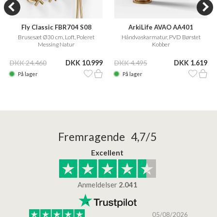
Fly Classic FBR704 S08
ArkiLife AVAO AA401
Brusesæt Ø30 cm, Loft, Poleret
Håndvaskarmatur, PVD Børstet
Messing Natur
Kobber
DKK 24.460
DKK 10.999
DKK 4.495
DKK 1.619
På lager
På lager
Fremragende 4,7/5
Excellent
Anmeldelser
2.041
/2026
05/08/2026