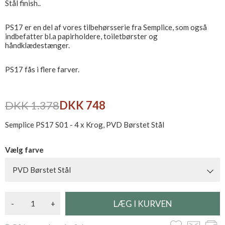
Stål finish..
PS17 er en del af vores tilbehørsserie fra Semplice, som også
indbefatter bl.a papirholdere, toiletbørster og
håndklædestænger.
PS17 fås i flere farver.
DKK 1.378
DKK 748
Semplice PS17 S01 - 4 x Krog, PVD Børstet Stål
Vælg farve
PVD Børstet Stål
-
+