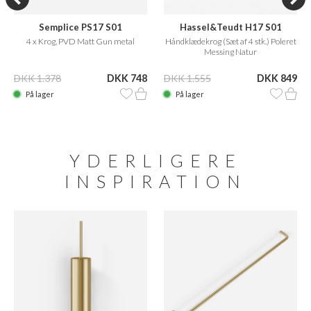
Semplice PS17 S01
Hassel&Teudt H17 S01
4 x Krog, PVD Matt Gun metal
Håndklædekrog (Sæt af 4 stk.) Poleret
Messing Natur
DKK 1.378
DKK 748
DKK 1.555
DKK 849
På lager
På lager
YDERLIGERE
INSPIRATION