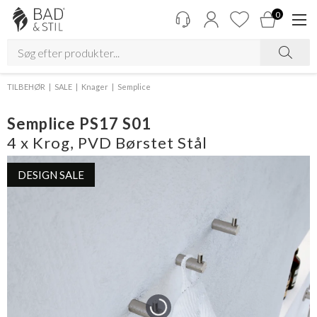
0
TILBEHØR
SALE
Knager
Semplice
Semplice PS17 S01
4 x Krog, PVD Børstet Stål
DESIGN SALE