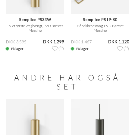
Semplice PS33W
Semplice PS19-80
Toiletbørste Væghængt, PVD Børstet
Håndklædestang, PVD Børstet
Messing
Messing
DKK 3.595
DKK 1.299
DKK 1.467
DKK 1.120
På lager
På lager
ANDRE HAR OGSÅ
SET