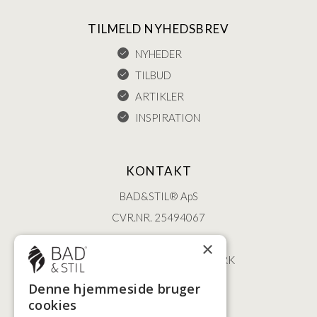
TILMELD NYHEDSBREV
NYHEDER
TILBUD
ARTIKLER
INSPIRATION
KONTAKT
BAD&STIL® ApS
CVR.NR. 25494067
ØSTERBROGADE 202
×
2100 KØBENHAVN • DANMARK
+45 3920 5084
Denne hjemmeside bruger
BADSTIL@BADSTIL.DK
cookies