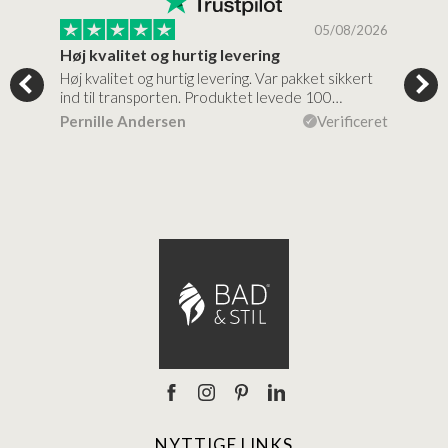
/2026
05/08/2026
Høj kvalitet og hurtig levering
Mege
tigt,
Høj kvalitet og hurtig levering. Var pakket sikkert
Prod
ind til transporten. Produktet levede 100…
kval
efte
ceret
Pernille Andersen
Verificeret
Ann
NYTTIGE LINKS