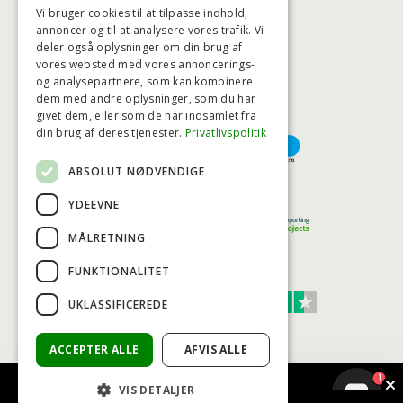
Vi bruger cookies til at tilpasse indhold,
annoncer og til at analysere vores trafik. Vi
deler også oplysninger om din brug af
HØJESTE KREDITVÆRDIGHED
vores websted med vores annoncerings-
og analysepartnere, som kan kombinere
dem med andre oplysninger, som du har
givet dem, eller som de har indsamlet fra
BETALINGSMULIGHEDER
din brug af deres tjenester.
Privatlivspolitik
ABSOLUT NØDVENDIGE
TRYG OG SIKKER E-HANDEL
YDEEVNE
MÅLRETNING
FUNKTIONALITET
TRUST SCORE 4,7
UKLASSIFICEREDE
Excellent
ACCEPTER ALLE
AFVIS ALLE
1
VIS DETALJER
© COPYRIGHT - BAD&STIL® ApS 2026