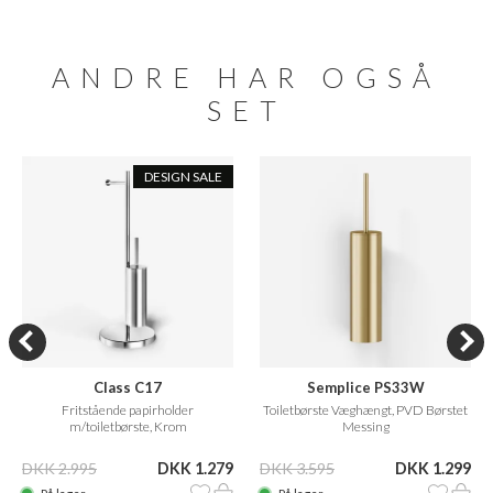
ANDRE HAR OGSÅ
SET
DESIGN SALE
Class C17
Semplice PS33W
Fritstående papirholder
Toiletbørste Væghængt, PVD Børstet
m/toiletbørste, Krom
Messing
DKK 2.995
DKK 1.279
DKK 3.595
DKK 1.299