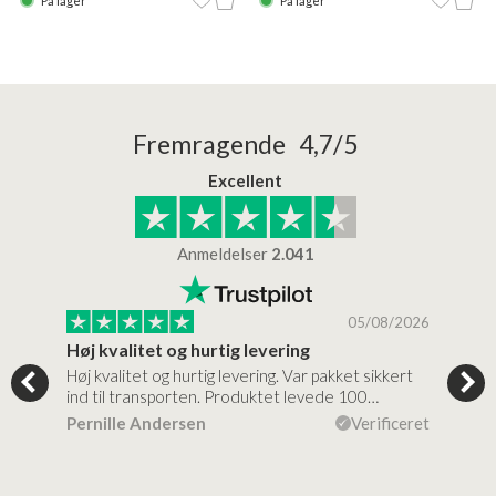
På lager
På lager
Fremragende 4,7/5
Excellent
Anmeldelser
2.041
/2026
05/08/2026
Høj kvalitet og hurtig levering
Mege
tigt,
Høj kvalitet og hurtig levering. Var pakket sikkert
Prod
ind til transporten. Produktet levede 100…
kval
efte
ceret
Pernille Andersen
Verificeret
Ann