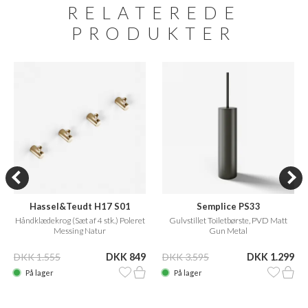
RELATEREDE
PRODUKTER
Hassel&Teudt H17 S01
Semplice PS33
Håndklædekrog (Sæt af 4 stk.) Poleret
Gulvstillet Toiletbørste, PVD Matt
Messing Natur
Gun Metal
DKK 1.555
DKK 849
DKK 3.595
DKK 1.299
På lager
På lager