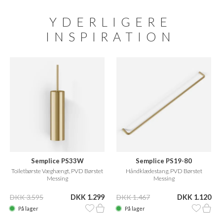
YDERLIGERE
INSPIRATION
Semplice PS33W
Semplice PS19-80
Toiletbørste Væghængt, PVD Børstet
Håndklædestang, PVD Børstet
Messing
Messing
DKK 3.595
DKK 1.299
DKK 1.467
DKK 1.120
På lager
På lager