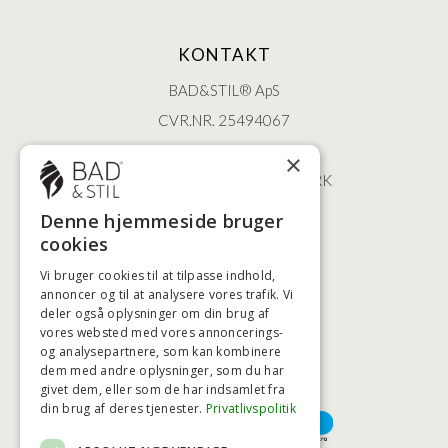
KONTAKT
BAD&STIL® ApS
CVR.NR. 25494067
ØSTERBROGADE 202
×
2100 KØBENHAVN • DANMARK
+45 3920 5084
Denne hjemmeside bruger
BADSTIL@BADSTIL.DK
cookies
Vi bruger cookies til at tilpasse indhold,
annoncer og til at analysere vores trafik. Vi
deler også oplysninger om din brug af
HØJESTE KREDITVÆRDIGHED
vores websted med vores annoncerings-
og analysepartnere, som kan kombinere
dem med andre oplysninger, som du har
givet dem, eller som de har indsamlet fra
BETALINGSMULIGHEDER
din brug af deres tjenester.
Privatlivspolitik