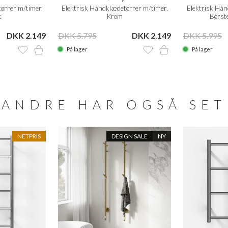
ørrer m/timer,
Elektrisk Håndklædetørrer m/timer,
Elektrisk Hån
t
Krom
Børste
DKK 2.149
DKK 5.795
DKK 2.149
DKK 5.995
På lager
På lager
ANDRE HAR OGSÅ SET
NETPRIS
DESIGN SALE
NY