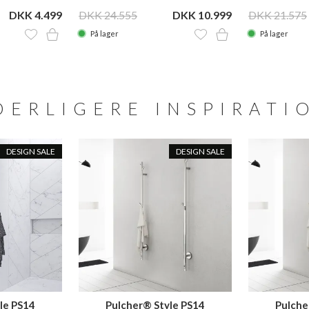
DKK 4.499
DKK 24.555
DKK 10.999
DKK 21.575
På lager
På lager
DERLIGERE INSPIRATI
DESIGN SALE
DESIGN SALE
le PS14
Pulcher® Style PS14
Pulche