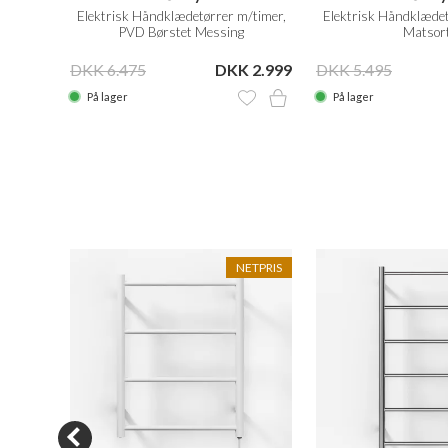
48 x 80
Elektrisk Håndklædetørrer m/timer,
Elektrisk Håndklædet
PVD Børstet Messing
Matsor
 2.499
DKK 6.475
DKK 2.999
DKK 5.495
På lager
På lager
ETPRIS
NETPRIS