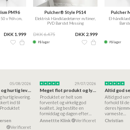
lism PM96
Pulcher® Style PS14
Pulcher 
 50 x 96h cm,
Elektrisk Håndklædetørrer m/timer,
El-håndklæd
PVD Børstet Messing
Børste
DKK 1.999
DKK 6.475
DKK 2.999
På lager
På lager
05/08/2026
29/07/2026
Høj kvalitet og hurtig levering
Meget flot produkt og lynhurtigt levering
g hurtig levering.
Produktet er helt som
Altid god ser
kert ind til
forventet og virkelig god
forhold til d
 Produktet
kvalitet. Jeg bestilte en
deres hjemme
formiddag og dagen efter…
varmeste…
dersen
Annettte Klink
Verificeret
Christian
Verificeret