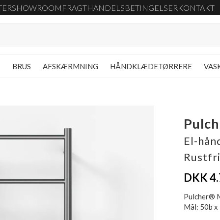
TER
SHOWROOM
FRAGT
HANDELSBETINGELSER
KONTAKT
G
BRUS
AFSKÆRMNING
HÅNDKLÆDETØRRERE
VAS
Pulc
El-hån
Rustfri
DKK 4.
Pulcher® M
Mål: 50b x 