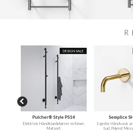
R
DESIGN SALE
Pulcher® Style PS14
Semplice S
t Kobber
Elektrisk Håndklædetørrer m/timer,
1-grebs Håndvask ar
Matsort
tud, Poleret Mes