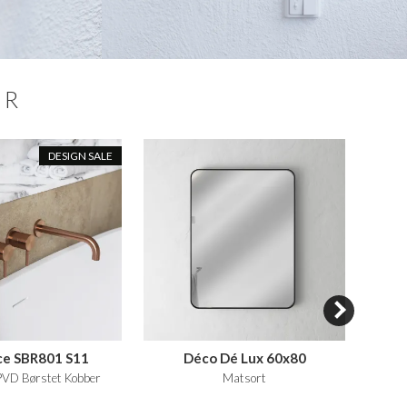
ER
DESIGN SALE
ce SBR801 S11
Déco Dé Lux 60x80
Pul
PVD Børstet Kobber
Matsort
El-hå