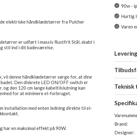
90w - i
Hurtig 
de elektriske håndklædetørrer fra Pulcher
Varen er
tørrer er udført i massiv Rustfrit Stål, skabt i
g stil ind i dit badeværelse.
Levering
Tilbuds
k, vil denne håndklædetørrer sørge for, at dine
r badet. Den diskrete LED ON/OFF switch er
Teknisk 
r, og den 120 cm lange kabeltilslutning kan
e enhed for at minimere el-forbruget.
Specifik
 installation med enten ledning direkte til el-
ikkontakt.
Varenumme
Brand:
og har en maksimal effekt på 90W.
Designer: