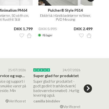
Minimalism PM64
Pulcher® Style PS14
etørrer, 50 x64h cm,
Elektrisk Håndklædetørrer m/timer,
Elektr
t Rustfrit Stål
PVD Messing
DKK 1.799
DKK 5.995
DKK 2.499
DKK 5
På lager
På la
25/07/2026
24/07/2026
Altid god service og support i forhold…
Super glad for produktet
Alt var god
vice og support i
Super glad for produktet -
Alt var godt:
e smukke varer på
godt gedint træhåndværk(
forståelig h
side. Min
badeværelsesmøbel) . Hurtig
nem bestilling
levering også.
levering Sup
Verificeret
camilla bindslev
Flemming V
Verificeret