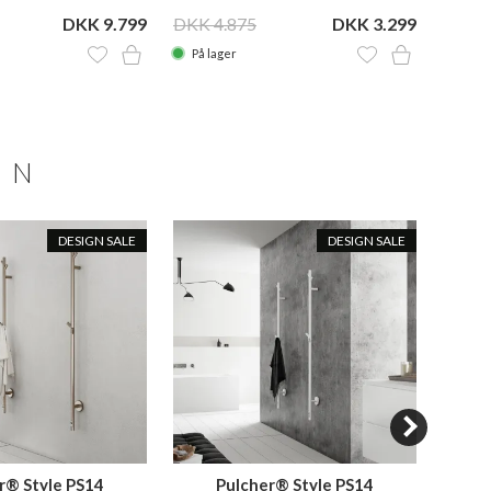
DKK 9.799
DKK 4.875
DKK 3.299
På lager
På la
ON
DESIGN SALE
DESIGN SALE
r® Style PS14
Pulcher® Style PS14