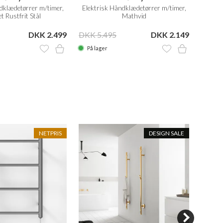
dklædetørrer m/timer,
Elektrisk Håndklædetørrer m/timer,
Elektr
t Rustfrit Stål
Mathvid
DKK 2.499
DKK 5.495
DKK 2.149
DKK 5
På lager
På la
NETPRIS
DESIGN SALE