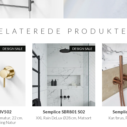
ELATEREDE PRODUKT
DESIGN SALE
DESIGN SALE
HV502
Semplice SBR801 S02
Sempli
matur, 22 cm.
XXL Rain DeLux Ø28 cm, Matsort
Kar/brus, 
sing Natur