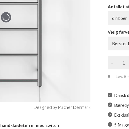
Antallet a
6 ribber
Vælg farv
Børstet 
-
Lev. 8 -
Dansk d
Bæredyg
Designed by Pulcher Denmark
Eksklusi
5 års g
k håndklædetørrer med switch