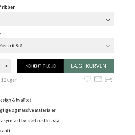
f ribber
e
Rustfrit Stål
+
INDHENT TILBUD
 12 uger
esign & kvalitet
tige og massive materialer
v syrefast børstet rustfrit stål
aranti