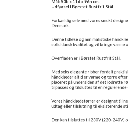
Mål: 50b x 11d x 96h cm.
Udførsel i Børstet Rustfrit Stål
Forkæl dig selv med vores smukt designe
Denmark.
Denne tidløse og minimalistiske håndklæde
solid dansk kvalitet og vil bringe varme o
Overfladen er i Børstet Rustfrit Stål.
Med seks elegante ribber fordelt praktis
håndklæder altid er varme og tørre efte
placeret på undersiden af det lodrette rø
tilpasses og tilsluttes til en regulerend
Vores håndklædetørrer er designet til nem
udtag eller tilslutning til eksisterende st
Den kan tilsluttes til 230V (220-240V) 