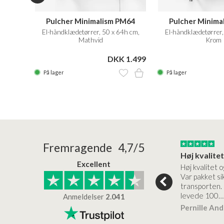
M128
Pulcher Minimalism PM64
Pulcher Minima
8h cm.
El-håndklædetørrer, 50 x 64h cm,
El-håndklædetørrer,
Mathvid
Krom
 2.799
DKK 1.499
På lager
På lager
24/01/2026
22/01/2026
Fremragende 4,7/5
Superflot bademøbel og rigtig lynhurtig…
Kanon god service
Excellent
emøbel og rigtig
Kanon god service. Varerne
Høj kvalitet o
vice og levering
bliver leveret hurtigt, og det
Var pakket sik
er virkelig kvalitet.
transporten.
levede 100…
Anmeldelser
2.041
ensen
Lise
Verificeret
Pernille An
Verificeret