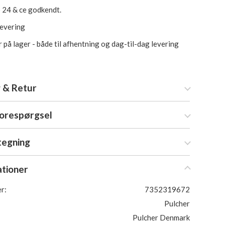
p 24 & ce godkendt.
levering
 på lager - både til afhentning og dag-til-dag levering
 & Retur
forespørgsel
tegning
ationer
r:
7352319672
Pulcher
Pulcher Denmark