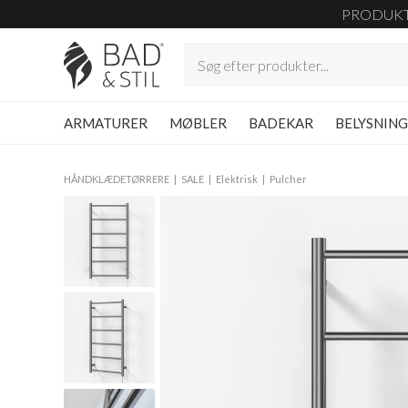
PRODUK
ARMATURER
MØBLER
BADEKAR
BELYSNIN
HÅNDKLÆDETØRRERE
SALE
Elektrisk
Pulcher