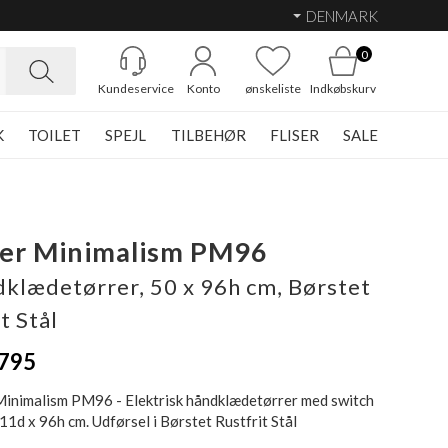
DENMARK
0
Kundeservice
Konto
ønskeliste
Indkøbskurv
K
TOILET
SPEJL
TILBEHØR
FLISER
SALE
her Minimalism PM96
dklædetørrer, 50 x 96h cm, Børstet
t Stål
795
inimalism PM96 - Elektrisk håndklædetørrer med switch
11d x 96h cm. Udførsel i Børstet Rustfrit Stål