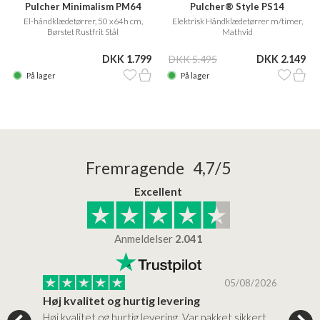
Pulcher Minimalism PM64
Pulcher® Style PS14
El-håndklædetørrer, 50 x64h cm,
Elektrisk Håndklædetørrer m/timer,
Børstet Rustfrit Stål
Mathvid
DKK 1.799
DKK 5.495
DKK 2.149
På lager
På lager
Fremragende 4,7/5
Excellent
Anmeldelser
2.041
/2026
05/08/2026
Høj kvalitet og hurtig levering
Mege
tigt,
Høj kvalitet og hurtig levering. Var pakket sikkert
Prod