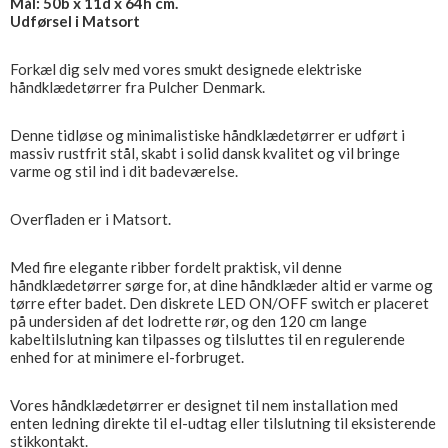
Mål: 50b x 11d x 64h cm.
Udførsel i Matsort
Forkæl dig selv med vores smukt designede elektriske
håndklædetørrer fra Pulcher Denmark.
Denne tidløse og minimalistiske håndklædetørrer er udført i
massiv rustfrit stål, skabt i solid dansk kvalitet og vil bringe
varme og stil ind i dit badeværelse.
Overfladen er i Matsort.
Med fire elegante ribber fordelt praktisk, vil denne
håndklædetørrer sørge for, at dine håndklæder altid er varme og
tørre efter badet. Den diskrete LED ON/OFF switch er placeret
på undersiden af det lodrette rør, og den 120 cm lange
kabeltilslutning kan tilpasses og tilsluttes til en regulerende
enhed for at minimere el-forbruget.
Vores håndklædetørrer er designet til nem installation med
enten ledning direkte til el-udtag eller tilslutning til eksisterende
stikkontakt.