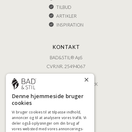
TILBUD
ARTIKLER
INSPIRATION
KONTAKT
BAD&STIL® ApS
CVR.NR. 25494067
ØSTERBROGADE 202
×
2100 KØBENHAVN • DANMARK
+45 3920 5084
Denne hjemmeside bruger
BADSTIL@BADSTIL.DK
cookies
Vi bruger cookies til at tilpasse indhold,
annoncer og til at analysere vores trafik. Vi
deler også oplysninger om din brug af
HØJESTE KREDITVÆRDIGHED
vores websted med vores annoncerings-