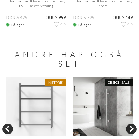
Elektrisk Håndklædetørrer m/timer,
Elektrisk Håndklædetørrer m/timer,
PVD Børstet Messing
Krom
DKK 6.475
DKK 2.999
DKK 5.795
DKK 2.149
På lager
På lager
ANDRE HAR OGSÅ
SET
NETPRIS
DESIGN SALE