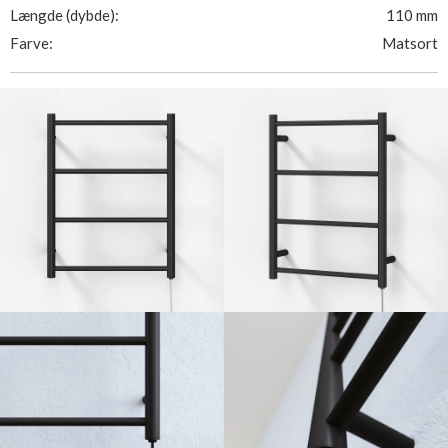
Længde (dybde):
110 mm
Farve:
Matsort