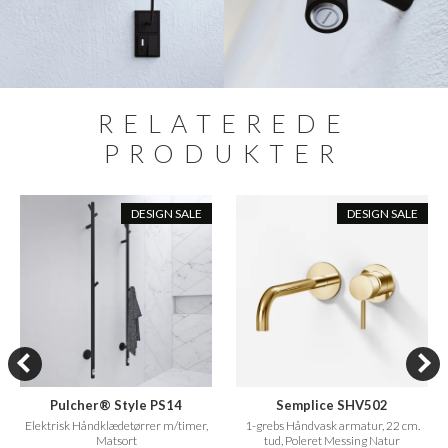
RELATEREDE
PRODUKTER
DESIGN SALE
DESIGN SALE
Pulcher® Style PS14
Semplice SHV502
Elektrisk Håndklædetørrer m/timer,
1-grebs Håndvask armatur, 22 cm.
Matsort
tud, Poleret Messing Natur