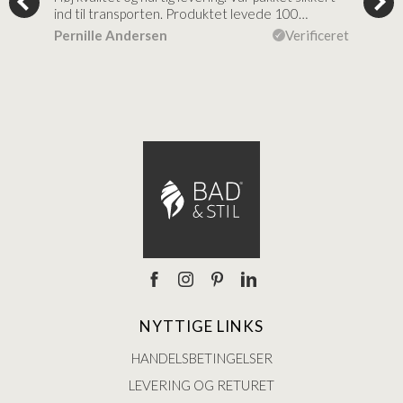
ind til transporten. Produktet levede 100…
kval
efte
ceret
Pernille Andersen
Verificeret
Ann
NYTTIGE LINKS
HANDELSBETINGELSER
LEVERING OG RETURET