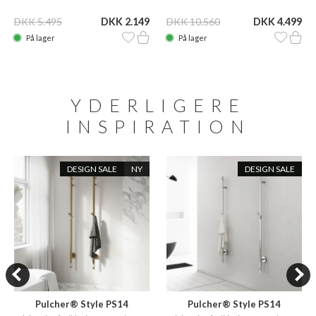
DKK 5.495
DKK 2.149
DKK 10.560
DKK 4.499
På lager
På lager
YDERLIGERE
INSPIRATION
DESIGN SALE
NY
DESIGN SALE
Pulcher® Style PS14
Pulcher® Style PS14