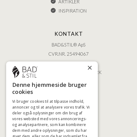
ARTIKLER
INSPIRATION
KONTAKT
BAD&STIL® ApS
CVR.NR. 25494067
ØSTERBROGADE 202
×
2100 KØBENHAVN • DANMARK
+45 3920 5084
Denne hjemmeside bruger
BADSTIL@BADSTIL.DK
cookies
Vi bruger cookies til at tilpasse indhold,
annoncer og til at analysere vores trafik. Vi
deler også oplysninger om din brug af
HØJESTE KREDITVÆRDIGHED
vores websted med vores annoncerings-
og analysepartnere, som kan kombinere
dem med andre oplysninger, som du har
givet dem, eller som de har indsamlet fra