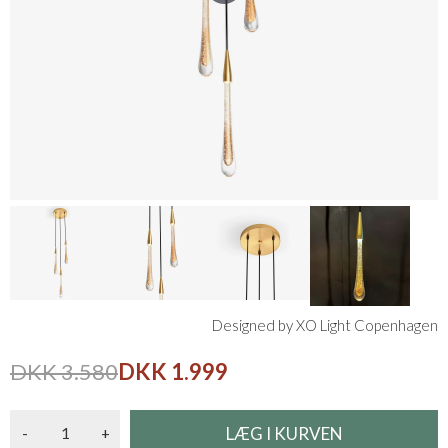
Designed by XO Light Copenhagen
DKK 3.580
DKK 1.999
-
+