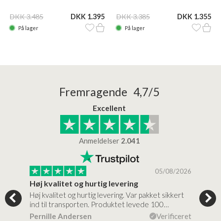
DKK 3.485
DKK 1.395
DKK 3.385
DKK 1.355
På lager
På lager
Fremragende 4,7/5
Excellent
Anmeldelser
2.041
/2026
05/08/2026
Høj kvalitet og hurtig levering
Mege
tigt,
Høj kvalitet og hurtig levering. Var pakket sikkert
Prod
ind til transporten. Produktet levede 100…
kval
efte
ceret
Pernille Andersen
Verificeret