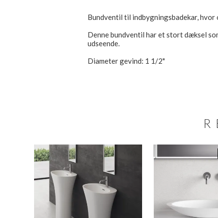
Bundventil til indbygningsbadekar, hvor 
Denne bundventil har et stort dæksel so
udseende.
Diameter gevind: 1 1/2"
R
N SALE