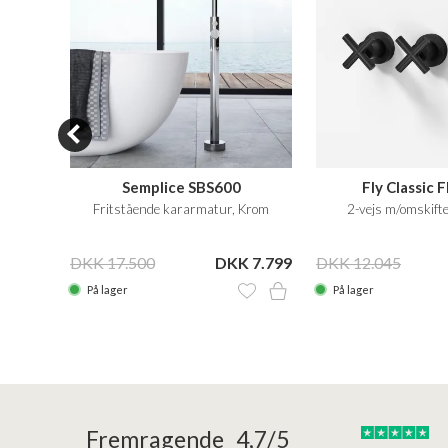
11
Semplice SBS600
Fly Classic
tål
Fritstående kararmatur, Krom
2-vejs m/omskifte
 9.799
DKK 17.500
DKK 7.799
DKK 12.045
På lager
På lager
24/01/2026
22/01/2026
Fremragende 4,7/5