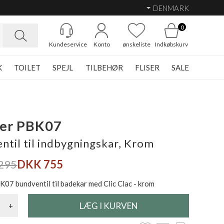
DENMARK
0
Kundeservice
Konto
ønskeliste
Indkøbskurv
K
TOILET
SPEJL
TILBEHØR
FLISER
SALE
her PBK07
ntil til indbygningskar, Krom
295
DKK 755
K07 bundventil til badekar med Clic Clac - krom
+