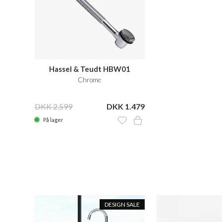
Hassel & Teudt HBW01
Chrome
DKK 2.599
DKK 1.479
På lager
N SALE
DESIGN SALE