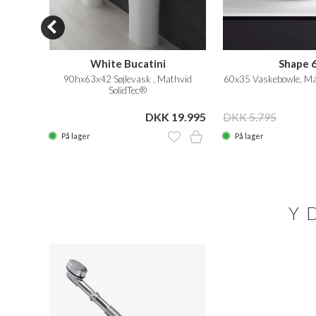
White Bucatini
Shape 
90hx63x42 Søjlevask , Mathvid
 Stål
60x35 Vaskebowle, Ma
SolidTec®
DKK 19.995
KK 999
DKK 5.795
På lager
På lager
Y