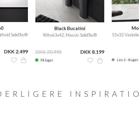
60
Mo
Black Bucatini
thvid SolidTec®
55x32 Vaskebo
90hx63x42, Massiv SolidTec®
DKK 2.499
DKK 20.995
DKK 8.199
Lev. 1 - 8 uger
På lager
DERLIGERE INSPIRATI