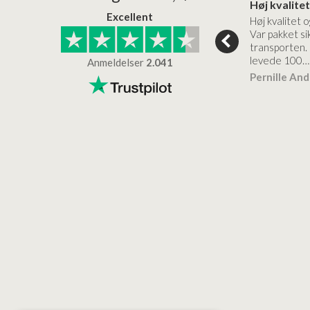
Superflot bademøbel og rigtig lynhurtig…
Kanon god service
Excellent
emøbel og rigtig
Kanon god service. Varerne
Høj kvalitet o
vice og levering
bliver leveret hurtigt, og det
Var pakket sik
er virkelig kvalitet.
transporten.
levede 100…
Anmeldelser
2.041
ensen
Lise
Verificeret
Pernille An
Verificeret