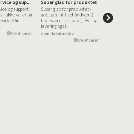
Altid god service og support i forhold…
Super glad for produktet
Alt var god
vice og support i
Super glad for produktet -
Alt var godt:
e smukke varer på
godt gedint træhåndværk(
forståelig h
side. Min
badeværelsesmøbel) . Hurtig
nem bestilling
levering også.
levering Sup
Verificeret
camilla bindslev
Flemming V
Verificeret