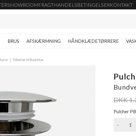
TER
SHOWROOM
FRAGT
HANDELSBETINGELSER
KONTAKT
G
BRUS
AFSKÆRMNING
HÅNDKLÆDETØRRERE
VAS
aturer
Tilbehør til Badekar
Pulc
Bundve
DKK 1.
Pulcher PB
-