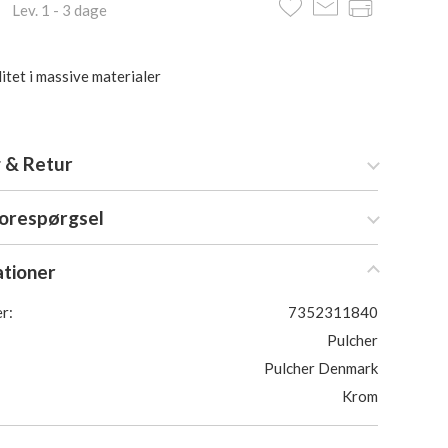
 Lev. 1 - 3 dage
itet i massive materialer
 & Retur
forespørgsel
ationer
r:
7352311840
Pulcher
Pulcher Denmark
Krom