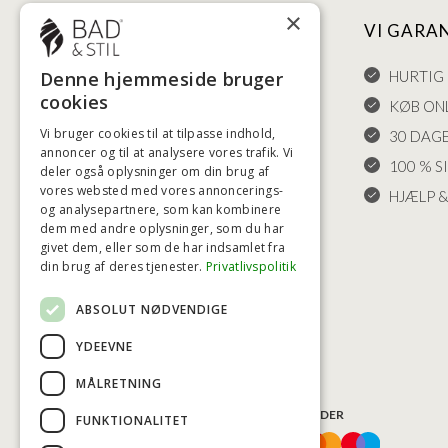
×
NYTTIGE LINKS
VI GARA
Denne hjemmeside bruger
HANDELSBETINGELSER
HURTIG 
cookies
LEVERING OG RETURET
KØB ONL
Vi bruger cookies til at tilpasse indhold,
FORTRYDELSESRET
30 DAG
annoncer og til at analysere vores trafik. Vi
KLAGER
100 % S
deler også oplysninger om din brug af
vores websted med vores annoncerings-
FRAGT
HJÆLP &
og analysepartnere, som kan kombinere
INDSTILLINGER FOR COOKIES
dem med andre oplysninger, som du har
givet dem, eller som de har indsamlet fra
din brug af deres tjenester.
Privatlivspolitik
ABSOLUT NØDVENDIGE
YDEEVNE
MÅLRETNING
BETALINGSMULIGHEDER
FUNKTIONALITET