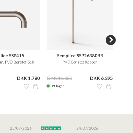
lice SSP415
Semplice SSP26380BR
m, PVD Børstet Stål
PVD Børstet Kobber
DKK 1.780
DKK 11.385
DKK 6.395
På lager
På la
25/07/2026
24/07/2026