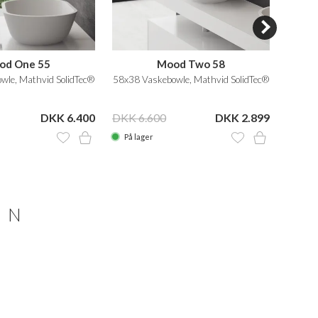
od One 55
Mood Two 58
wle, Mathvid SolidTec®
58x38 Vaskebowle, Mathvid SolidTec®
Ø4
DKK 6.400
DKK 6.600
DKK 2.899
På lager
På la
ON