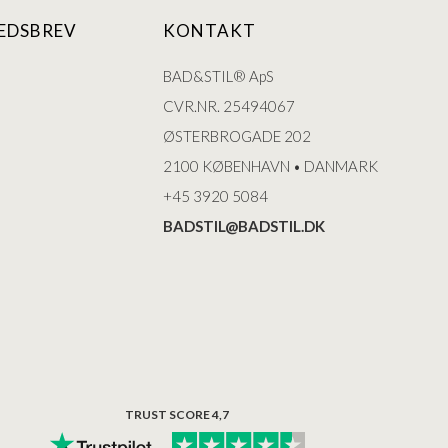
EDSBREV
KONTAKT
BAD&STIL® ApS
CVR.NR. 25494067
ØSTERBROGADE 202
2100 KØBENHAVN • DANMARK
+45 3920 5084
BADSTIL@BADSTIL.DK
TRUST SCORE 4,7