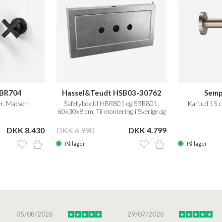
 FBR704
Hassel&Teudt HSB03-30762
Semp
r, Matsort
Safetybox til HBR801 og SBR801,
Kartud 15 c
60x30x8 cm, Til montering i Sverige og
Norge
DKK 8.430
DKK 6.990
DKK 4.799
På lager
På lager
05/08/2026
29/07/2026