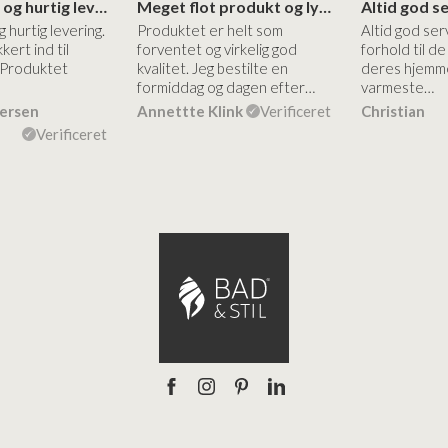
Høj kvalitet og hurtig levering
Meget flot produkt og lynhurtigt levering
g hurtig levering.
Produktet er helt som
Altid god ser
kert ind til
forventet og virkelig god
forhold til d
 Produktet
kvalitet. Jeg bestilte en
deres hjemme
formiddag og dagen efter…
varmeste…
dersen
Annettte Klink
Verificeret
Christian
Verificeret