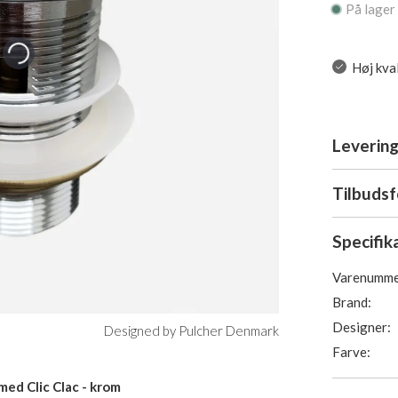
På lager
Høj kval
Levering
Tilbuds
Specifik
Varenumme
Brand:
Designer:
Designed by Pulcher Denmark
Farve:
med Clic Clac - krom