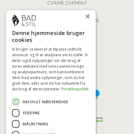
CVR.NR. 25494067
ØSTERBROGADE 202
×
2100 KØBENHAVN • DANMARK
+45 3920 5084
Denne hjemmeside bruger
BADSTIL@BADSTIL.DK
cookies
Vi bruger cookies til at tilpasse indhold,
annoncer og til at analysere vores trafik. Vi
deler også oplysninger om din brug af
HØJESTE KREDITVÆRDIGHED
vores websted med vores annoncerings-
og analysepartnere, som kan kombinere
dem med andre oplysninger, som du har
givet dem, eller som de har indsamlet fra
BETALINGSMULIGHEDER
din brug af deres tjenester.
Privatlivspolitik
ABSOLUT NØDVENDIGE
TRYG OG SIKKER E-HANDEL
YDEEVNE
MÅLRETNING