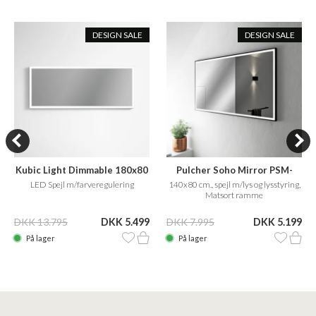
DESIGN SALE
DESIGN SALE
Kubic Light Dimmable 180x80
Pulcher Soho Mirror PSM-
1480
LED Spejl m/farveregulering
140x80 cm., spejl m/lys og lysstyring,
Matsort ramme
DKK 13.795
DKK 5.499
DKK 7.995
DKK 5.199
På lager
På lager