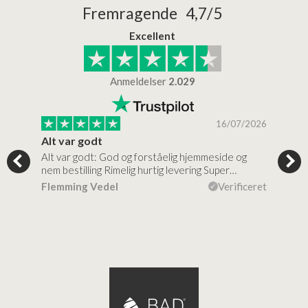
Fremragende 4,7/5
Excellent
Anmeldelser
2.029
/2026
16/07/2026
Alt var godt
Jeg
Alt var godt: God og forståelig hjemmeside og
Jeg 
 for…
nem bestilling Rimelig hurtig levering Super…
en v
ceret
Flemming Vedel
Verificeret
Lou