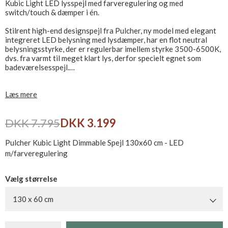
Kubic Light LED lysspejl med farveregulering og med
switch/touch & dæmper i én.
Stilrent high-end designspejl fra Pulcher, ny model med elegant
integreret LED belysning med lysdæmper, har en flot neutral
belysningsstyrke, der er regulerbar imellem styrke 3500-6500K,
dvs. fra varmt til meget klart lys, derfor specielt egnet som
badeværelsesspejl.
Mål: 130 x 60 x 3,2 cm
Læs mere
Spejl dybde inkl. bagkant er 32 mm.
Kubic Light designet er enkelt, elegant og har en smal æstetisk
DKK 7.795
DKK 3.199
LED lysstribe i kanten af glasset, hvilket passer til ethvert
moderne badeværelse.
Pulcher Kubic Light Dimmable Spejl 130x60 cm - LED
Pulcher Design LED belysningsspejle, leveres komplette og er
m/farveregulering
klar til montering, transformator er formonteret i samlebox på
bagsiden af spejlet, placeret i monteringsramme.
Vælg størrelse
Kan monteres vandret eller lodret, touch/switch er monteret på
siden af spejlet, i nederste højre hjørne, såfremt spejlet monteres
130 x 60 cm
i anden retning, vil touch/switch være placeret i bund eller top.
CE mærket og IP44 godkendt, tilsluttes direkte til 230V