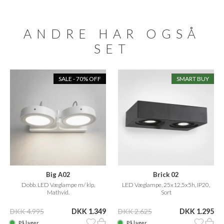
ANDRE HAR OGSÅ
SET
SALE - 70% OFF
SMART BUY
Big A02
Brick 02
Dobb. LED Væglampe m/ kip,
LED Væglampe, 25x12,5x5h, IP20,
Mathvid.
Sort
DKK 4.995
DKK 1.349
DKK 2.625
DKK 1.295
På lager
På lager