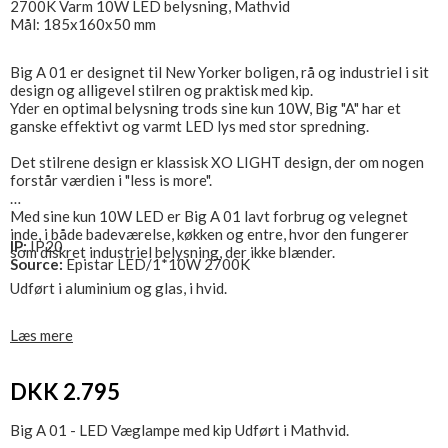
2700K Varm 10W LED belysning, Mathvid
Mål: 185x160x50 mm
Big A 01 er designet til New Yorker boligen, rå og industriel i sit
design og alligevel stilren og praktisk med kip.
Yder en optimal belysning trods sine kun 10W, Big "A" har et
ganske effektivt og varmt LED lys med stor spredning.
Det stilrene design er klassisk XO LIGHT design, der om nogen
forstår værdien i "less is more".
Med sine kun 10W LED er Big A 01 lavt forbrug og velegnet
inde, i både badeværelse, køkken og entre, hvor den fungerer
IP:
IP20
som diskret industriel belysning, der ikke blænder.
Source:
Epistar LED/1*10W 2700K
Udført i aluminium og glas, i hvid.
Big A 01 lampen er CE godkendt efter IP20, tilsluttes 230V
Læs mere
Se også Big A 02
DKK 2.795
Big A 01 - LED Væglampe med kip Udført i Mathvid.