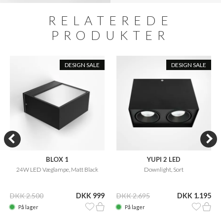
RELATEREDE
PRODUKTER
DESIGN SALE
DESIGN SALE
BLOX 1
YUPI 2 LED
24W LED Væglampe, Matt Black
Downlight, Sort
DKK 2.500
DKK 999
DKK 2.695
DKK 1.195
På lager
På lager