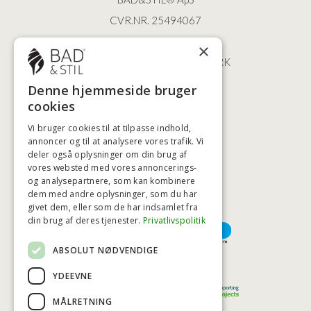
CVR.NR. 25494067
ØSTERBROGADE 202
×
2100 KØBENHAVN • DANMARK
+45 3920 5084
Denne hjemmeside bruger
BADSTIL@BADSTIL.DK
cookies
Vi bruger cookies til at tilpasse indhold,
annoncer og til at analysere vores trafik. Vi
HØJESTE KREDITVÆRDIGHED
deler også oplysninger om din brug af
vores websted med vores annoncerings-
og analysepartnere, som kan kombinere
dem med andre oplysninger, som du har
givet dem, eller som de har indsamlet fra
BETALINGSMULIGHEDER
din brug af deres tjenester.
Privatlivspolitik
ABSOLUT NØDVENDIGE
TRYG OG SIKKER E-HANDEL
YDEEVNE
MÅLRETNING