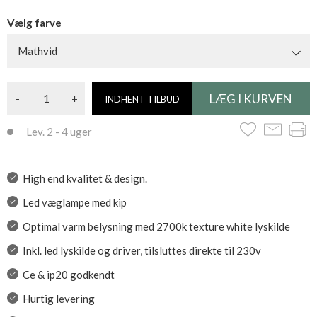
Vælg farve
Mathvid
-
+
INDHENT TILBUD
Lev. 2 - 4 uger
High end kvalitet & design.
Led væglampe med kip
Optimal varm belysning med 2700k texture white lyskilde
Inkl. led lyskilde og driver, tilsluttes direkte til 230v
Ce & ip20 godkendt
Hurtig levering