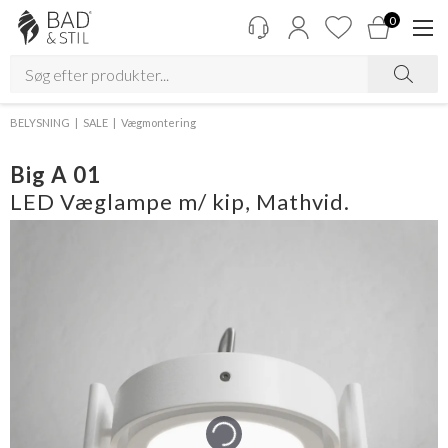
0
BELYSNING
SALE
Vægmontering
Big A 01
LED Væglampe m/ kip, Mathvid.