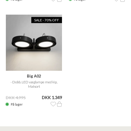
SALE - 70% OFF
Big A02
- Dobb. LED væglampe med kip,
Matsort
DKK 4.995
DKK 1.349
På lager