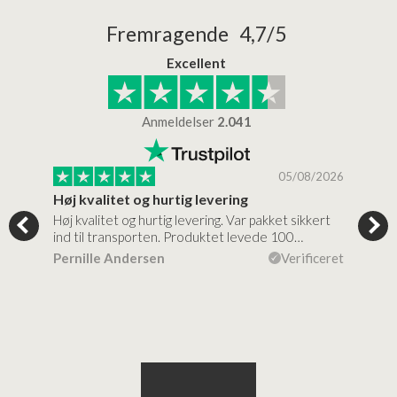
Fremragende 4,7/5
Excellent
Anmeldelser
2.041
/2026
05/08/2026
Høj kvalitet og hurtig levering
Mege
tigt,
Høj kvalitet og hurtig levering. Var pakket sikkert
Prod
ind til transporten. Produktet levede 100…
kval
efte
ceret
Pernille Andersen
Verificeret
Ann